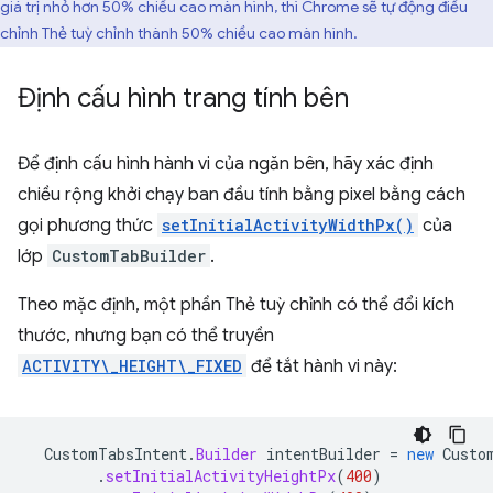
giá trị nhỏ hơn 50% chiều cao màn hình, thì Chrome sẽ tự động điều
chỉnh Thẻ tuỳ chỉnh thành 50% chiều cao màn hình.
Định cấu hình trang tính bên
Để định cấu hình hành vi của ngăn bên, hãy xác định
chiều rộng khởi chạy ban đầu tính bằng pixel bằng cách
gọi phương thức
setInitialActivityWidthPx()
của
lớp
CustomTabBuilder
.
Theo mặc định, một phần Thẻ tuỳ chỉnh có thể đổi kích
thước, nhưng bạn có thể truyền
ACTIVITY\_HEIGHT\_FIXED
để tắt hành vi này:
CustomTabsIntent
.
Builder
intentBuilder
=
new
Custo
.
setInitialActivityHeightPx
(
400
)