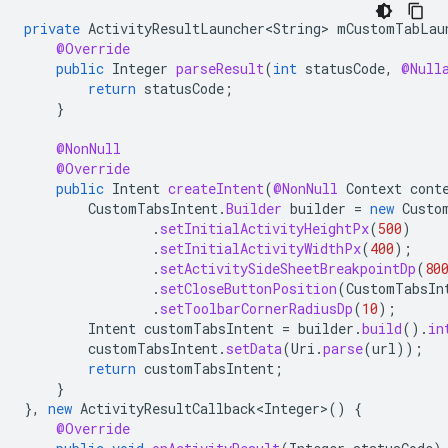
private
ActivityResultLauncher<String>
mCustomTabLau
@Override
public
Integer
parseResult
(
int
statusCode
,
@Null
return
statusCode
;
}
@NonNull
@Override
public
Intent
createIntent
(
@NonNull
Context
cont
CustomTabsIntent
.
Builder
builder
=
new
Custo
.
setInitialActivityHeightPx
(
500
)
.
setInitialActivityWidthPx
(
400
);
.
setActivitySideSheetBreakpointDp
(
80
.
setCloseButtonPosition
(
CustomTabsIn
.
setToolbarCornerRadiusDp
(
10
);
Intent
customTabsIntent
=
builder
.
build
().
in
customTabsIntent
.
setData
(
Uri
.
parse
(
url
));
return
customTabsIntent
;
}
},
new
ActivityResultCallback<Integer>
()
{
@Override