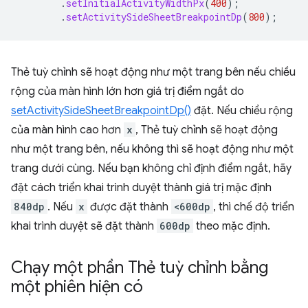
.
setInitialActivityWidthPx
(
400
);
.
setActivitySideSheetBreakpointDp
(
800
);
Thẻ tuỳ chỉnh sẽ hoạt động như một trang bên nếu chiều
rộng của màn hình lớn hơn giá trị điểm ngắt do
setActivitySideSheetBreakpointDp()
đặt. Nếu chiều rộng
của màn hình cao hơn
x
, Thẻ tuỳ chỉnh sẽ hoạt động
như một trang bên, nếu không thì sẽ hoạt động như một
trang dưới cùng. Nếu bạn không chỉ định điểm ngắt, hãy
đặt cách triển khai trình duyệt thành giá trị mặc định
840dp
. Nếu
x
được đặt thành
<600dp
, thì chế độ triển
khai trình duyệt sẽ đặt thành
600dp
theo mặc định.
Chạy một phần Thẻ tuỳ chỉnh bằng
một phiên hiện có