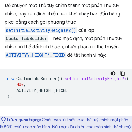
Để chuyển một Thẻ tuỳ chỉnh thành một phần Thẻ tuỳ
chỉnh, hãy xác định chiều cao khởi chạy ban đầu bằng
pixel bằng cách gọi phương thức
setInitialActivityHeightPx()
của lớp
CustomTabBuilder
. Theo mặc định, một phần Thẻ tuỳ
chỉnh có thể đổi kích thước, nhưng bạn có thể truyền
ACTIVITY\_HEIGHT\_FIXED
để tắt hành vi này:
new
CustomTabsBuilder
().
setInitialActivityHeightPx
(
400
,
ACTIVITY_HEIGHT_FIXED
);
Lưu ý quan trọng:
Chiều cao tối thiểu của thẻ tuỳ chỉnh một phần
là 50% chiều cao màn hình. Nếu bạn đặt chiều cao màn hình thành một