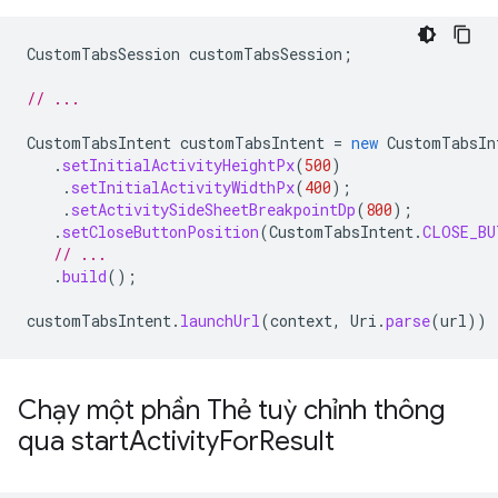
CustomTabsSession
customTabsSession
;
// ...
CustomTabsIntent
customTabsIntent
=
new
CustomTabsIn
.
setInitialActivityHeightPx
(
500
)
.
setInitialActivityWidthPx
(
400
);
.
setActivitySideSheetBreakpointDp
(
800
);
.
setCloseButtonPosition
(
CustomTabsIntent
.
CLOSE_BU
// ...
.
build
();
customTabsIntent
.
launchUrl
(
context
,
Uri
.
parse
(
url
))
Chạy một phần Thẻ tuỳ chỉnh thông
qua start
Activity
For
Result