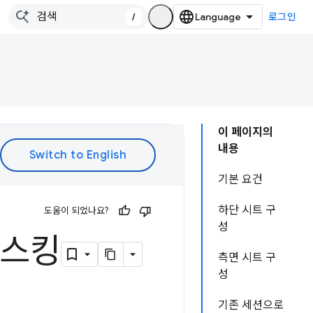
/
로그인
이 페이지의
내용
기본 요건
하단 시트 구
도움이 되었나요?
성
태스킹
측면 시트 구
성
기존 세션으로