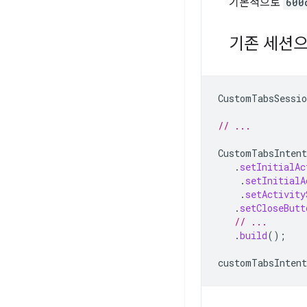
기본적으로
600
기존 세션으
CustomTabsSessio
// ...
CustomTabsIntent
.
setInitialAc
.
setInitialA
.
setActivity
.
setCloseButt
// ...
.
build
();
customTabsIntent