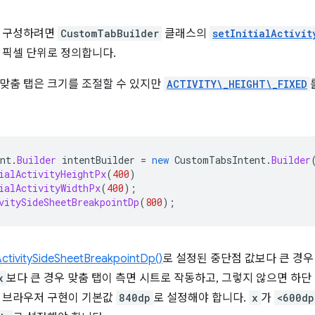
을 구성하려면
CustomTabBuilder
클래스의
setInitialActivit
 픽셀 단위로 정의합니다.
맞춤 탭은 크기를 조절할 수 있지만
ACTIVITY\_HEIGHT\_FIXED
nt
.
Builder
intentBuilder
=
new
CustomTabsIntent
.
Builder
ialActivityHeightPx
(
400
)
ialActivityWidthPx
(
400
);
vitySideSheetBreakpointDp
(
800
);
ctivitySideSheetBreakpointDp()
로 설정된 중단점 값보다 큰 경우
x
보다 큰 경우 맞춤 탭이 측면 시트로 작동하고, 그렇지 않으면 하단
우 브라우저 구현이 기본값
840dp
로 설정해야 합니다.
x
가
<600dp