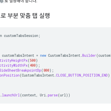
dp
로 설정해야 합니다.
로 부분 맞춤 탭 실행
n
customTabsSession
;
customTabsIntent
=
new
CustomTabsIntent
.
Builder
(
custom
tivityHeightPx
(
500
)
ctivityWidthPx
(
400
);
SideSheetBreakpointDp
(
800
);
onPosition
(
CustomTabsIntent
.
CLOSE_BUTTON_POSITION_END
)
.
launchUrl
(
context
,
Uri
.
parse
(
url
))