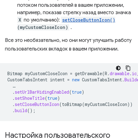
потоком пользователей в вашем приложении,
например, показав стрелку назад вместо значка
X
по умолчанию):
setCloseButtonIcon()
(myCustomCloseIcon)
.
Все это необязательно, но они могут улучшить работу
пользовательских вкладок в вашем приложении.
Bitmap
myCustomCloseIcon
=
getDrawable
(
R
.
drawable
.
ic
CustomTabsIntent
intent
=
new
CustomTabsIntent
.
Build
…
.
setUrlBarHidingEnabled
(
true
)
.
setShowTitle
(
true
)
.
setCloseButtonIcon
(
toBitmap
(
myCustomCloseIcon
))
.
build
();
Настройка пользовательского