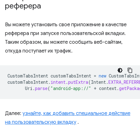
реферера
Вы можете установить свое приложение в качестве
реферера при запуске пользовательской вкладки.
Таким образом, вы можете сообщить веб-сайтам,
откуда поступает их трафик.
CustomTabsIntent
customTabsIntent
=
new
CustomTabsIn
customTabsIntent
.
intent
.
putExtra
(
Intent
.
EXTRA_REFERR
Uri
.
parse
(
"android-app://"
+
context
.
getPacka
Далее:
узнайте, как добавить специальное действие
на пользовательскую вкладку
.