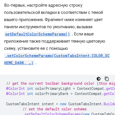
Во-первых, настройте адресную строку
пользовательской вкладки в соответствии с темой
вашего приложения. Фрагмент ниже изменяет цвет
панели инструментов по умолчанию, вызывая
setDefaultColorSchemeParams()
. Если ваше
приложение также поддерживает темную цветовую
схему, установите ее с помощью
.setColorSchemeParams(CustomTabsIntent.COLOR_SC
HEME_DARK, …)
.
// get the current toolbar background color (this mi
@ColorInt
int
colorPrimaryLight
=
ContextCompat
.
getC
@ColorInt
int
colorPrimaryDark
=
ContextCompat
.
getCo
CustomTabsIntent
intent
=
new
CustomTabsIntent
.
Build
// set the default color scheme
.
setDefaultColorSchemeParams
(
new
CustomTabCo