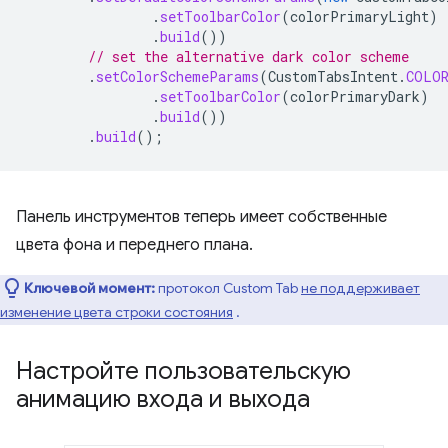
.
setToolbarColor
(
colorPrimaryLight
)
.
build
())
// set the alternative dark color scheme
.
setColorSchemeParams
(
CustomTabsIntent
.
COLOR
.
setToolbarColor
(
colorPrimaryDark
)
.
build
())
.
build
();
Панель инструментов теперь имеет собственные
цвета фона и переднего плана.
Ключевой момент:
протокол Custom Tab
не поддерживает
изменение цвета строки состояния
.
Настройте пользовательскую
анимацию входа и выхода