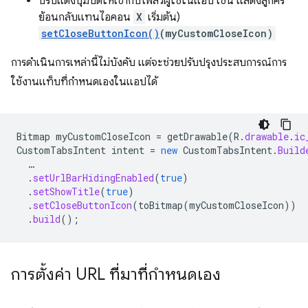
ปรับแต่งปุ่มปิดให้เข้ากับโฟลว์ผู้ใช้ในแอป เช่น แสดงลูกศร
ย้อนกลับแทนไอคอน
X
เริ่มต้น)
setCloseButtonIcon()
(myCustomCloseIcon)
การดำเนินการเหล่านี้ไม่บังคับ แต่จะช่วยปรับปรุงประสบการณ์การ
ใช้งานแท็บที่กำหนดเองในแอปได้
Bitmap
myCustomCloseIcon
=
getDrawable
(
R
.
drawable
.
ic
CustomTabsIntent
intent
=
new
CustomTabsIntent
.
Build
…
.
setUrlBarHidingEnabled
(
true
)
.
setShowTitle
(
true
)
.
setCloseButtonIcon
(
toBitmap
(
myCustomCloseIcon
))
.
build
();
การตั้งค่า URL ที่มาที่กําหนดเอง