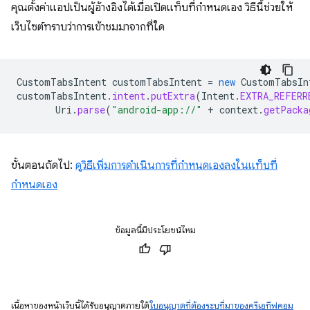
คุณตั้งค่าแอปเป็นผู้อ้างอิงได้เมื่อเปิดแท็บที่กำหนดเอง วิธีนี้ช่วยให้
เว็บไซต์ทราบว่าการเข้าชมมาจากที่ใด
CustomTabsIntent
customTabsIntent
=
new
CustomTabsIn
customTabsIntent
.
intent
.
putExtra
(
Intent
.
EXTRA_REFERR
Uri
.
parse
(
"android-app://"
+
context
.
getPacka
ขั้นตอนถัดไป:
ดูวิธีเพิ่มการดำเนินการที่กำหนดเองลงในแท็บที่
กำหนดเอง
ข้อมูลนี้มีประโยชน์ไหม
เนื้อหาของหน้าเว็บนี้ได้รับอนุญาตภายใต้
ใบอนุญาตที่ต้องระบุที่มาของครีเอทีฟคอม