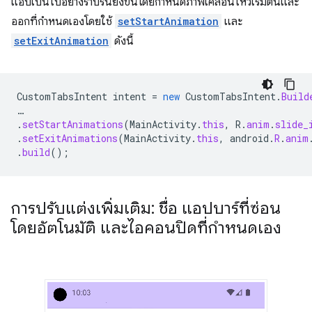
แอปเป็นไปอย่างราบรื่นยิ่งขึ้นโดยกำหนดภาพเคลื่อนไหวเริ่มต้นและ
ออกที่กำหนดเองโดยใช้
setStartAnimation
และ
setExitAnimation
ดังนี้
CustomTabsIntent
intent
=
new
CustomTabsIntent
.
Build
…
.
setStartAnimations
(
MainActivity
.
this
,
R
.
anim
.
slide_
.
setExitAnimations
(
MainActivity
.
this
,
android
.
R
.
anim
.
build
();
การปรับแต่งเพิ่มเติม: ชื่อ แอปบาร์ที่ซ่อน
โดยอัตโนมัติ และไอคอนปิดที่กำหนดเอง