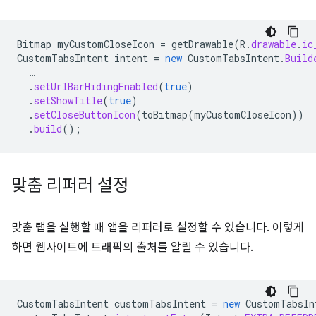
Bitmap
myCustomCloseIcon
=
getDrawable
(
R
.
drawable
.
ic
CustomTabsIntent
intent
=
new
CustomTabsIntent
.
Build
…
.
setUrlBarHidingEnabled
(
true
)
.
setShowTitle
(
true
)
.
setCloseButtonIcon
(
toBitmap
(
myCustomCloseIcon
))
.
build
();
맞춤 리퍼러 설정
맞춤 탭을 실행할 때 앱을 리퍼러로 설정할 수 있습니다. 이렇게
하면 웹사이트에 트래픽의 출처를 알릴 수 있습니다.
CustomTabsIntent
customTabsIntent
=
new
CustomTabsIn