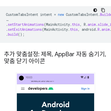
CustomTabsIntent
intent
=
new
CustomTabsIntent
.
Build
…
.
setStartAnimations
(
MainActivity
.
this
,
R
.
anim
.
slide_
.
setExitAnimations
(
MainActivity
.
this
,
android
.
R
.
anim
.
build
();
추가 맞춤설정: 제목
,
App
Bar 자동 숨기기
,
맞춤 닫기 아이콘