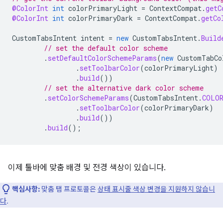
@ColorInt
int
colorPrimaryLight
=
ContextCompat
.
getC
@ColorInt
int
colorPrimaryDark
=
ContextCompat
.
getCo
CustomTabsIntent
intent
=
new
CustomTabsIntent
.
Build
// set the default color scheme
.
setDefaultColorSchemeParams
(
new
CustomTabCo
.
setToolbarColor
(
colorPrimaryLight
)
.
build
())
// set the alternative dark color scheme
.
setColorSchemeParams
(
CustomTabsIntent
.
COLOR
.
setToolbarColor
(
colorPrimaryDark
)
.
build
())
.
build
();
이제 툴바에 맞춤 배경 및 전경 색상이 있습니다.
핵심사항:
맞춤 탭 프로토콜은
상태 표시줄 색상 변경을 지원하지 않습니
다
.