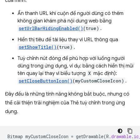
của mình.
Ẩn thanh URL khi cuộn để người dùng có thêm
không gian khám phá nội dung web bằng
setUrlBarHidingEnabled()
(true)
.
Hiển thị tiêu đề tài liệu thay vì URL thông qua
setShowTitle()
(true)
.
Tuỳ chỉnh nút đóng để phù hợp với luồng người
dùng trong ứng dụng, ví dụ: bằng cách hiển thị mũi
tên quay lại thay vì biểu tượng
X
mặc định):
setCloseButtonIcon()
(myCustomCloseIcon)
.
Đây đều là những tính năng không bắt buộc, nhưng có
thể cải thiện trải nghiệm của Thẻ tuỳ chỉnh trong ứng
dụng.
Bitmap
myCustomCloseIcon
=
getDrawable
(
R
.
drawable
.
ic