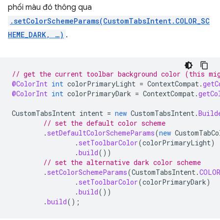
phối màu đó thông qua
.setColorSchemeParams(CustomTabsIntent.COLOR_SC
HEME_DARK, …)
.
// get the current toolbar background color (this mi
@ColorInt
int
colorPrimaryLight
=
ContextCompat
.
getC
@ColorInt
int
colorPrimaryDark
=
ContextCompat
.
getCo
CustomTabsIntent
intent
=
new
CustomTabsIntent
.
Build
// set the default color scheme
.
setDefaultColorSchemeParams
(
new
CustomTabCo
.
setToolbarColor
(
colorPrimaryLight
)
.
build
())
// set the alternative dark color scheme
.
setColorSchemeParams
(
CustomTabsIntent
.
COLOR
.
setToolbarColor
(
colorPrimaryDark
)
.
build
())
.
build
();