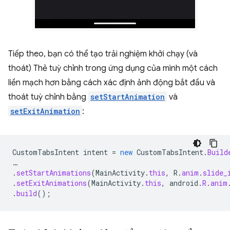
Tiếp theo, bạn có thể tạo trải nghiệm khởi chạy (và
thoát) Thẻ tuỳ chỉnh trong ứng dụng của mình một cách
liền mạch hơn bằng cách xác định ảnh động bắt đầu và
thoát tuỳ chỉnh bằng
setStartAnimation
và
setExitAnimation
:
CustomTabsIntent
intent
=
new
CustomTabsIntent
.
Build
…
.
setStartAnimations
(
MainActivity
.
this
,
R
.
anim
.
slide_
.
setExitAnimations
(
MainActivity
.
this
,
android
.
R
.
anim
.
build
();