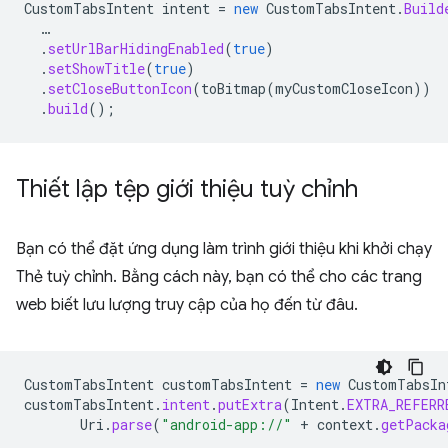
CustomTabsIntent
intent
=
new
CustomTabsIntent
.
Build
…
.
setUrlBarHidingEnabled
(
true
)
.
setShowTitle
(
true
)
.
setCloseButtonIcon
(
toBitmap
(
myCustomCloseIcon
))
.
build
();
Thiết lập tệp giới thiệu tuỳ chỉnh
Bạn có thể đặt ứng dụng làm trình giới thiệu khi khởi chạy
Thẻ tuỳ chỉnh. Bằng cách này, bạn có thể cho các trang
web biết lưu lượng truy cập của họ đến từ đâu.
CustomTabsIntent
customTabsIntent
=
new
CustomTabsIn
customTabsIntent
.
intent
.
putExtra
(
Intent
.
EXTRA_REFERR
Uri
.
parse
(
"android-app://"
+
context
.
getPacka