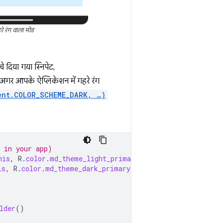
रे रंग वाला मोड
 दिया गया स्निपेट,
अगर आपके ऐप्लिकेशन में गहरे रंग
ent.COLOR_SCHEME_DARK, …)
y in your app)
his
,
R
.
color
.
md_theme_light_primary
);
is
,
R
.
color
.
md_theme_dark_primary
);
lder
()