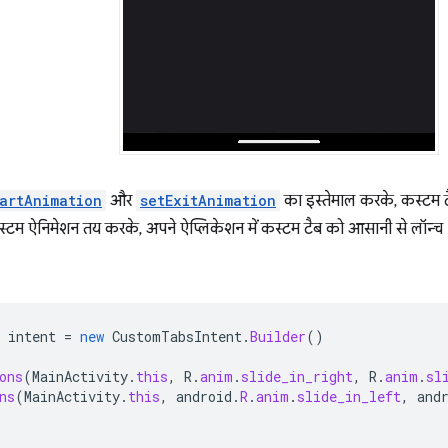
artAnimation
और
setExitAnimation
का इस्तेमाल करके, कस्टम ट
्टम ऐनिमेशन तय करके, अपने ऐप्लिकेशन में कस्टम टैब को आसानी से लॉन्
intent
=
new
CustomTabsIntent
.
Builder
()
ons
(
MainActivity
.
this
,
R
.
anim
.
slide_in_right
,
R
.
anim
.
sl
ns
(
MainActivity
.
this
,
android
.
R
.
anim
.
slide_in_left
,
and