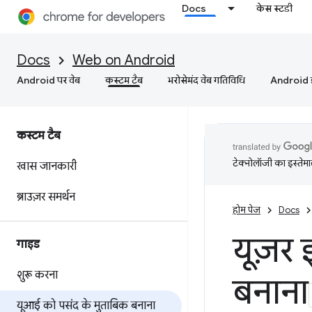
Docs
केस स्टडी
Docs
Web on Android
Android पर वेब
कस्‍टम टैब
भरोसेमंद वेब गतिविधि
Android इं
कस्‍टम टैब
टेक्नोलॉजी का इस्तेमाल
खास जानकारी
ब्राउज़र समर्थन
होम पेज
Docs
यूज़र
गाइड
शुरू करना
बनाना
यूआई को पसंद के मुताबिक बनाना