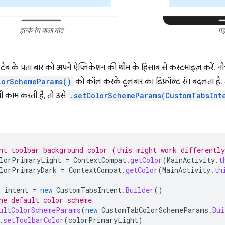
हल्के रंग वाला मोड
गह
ैब के पता बार को अपने ऐप्लिकेशन की थीम के हिसाब से कस्टमाइज़ करें. नीचे
lorSchemeParams()
को कॉल करके टूलबार का डिफ़ॉल्ट रंग बदलता है. 
ी काम करती है, तो उसे
.setColorSchemeParams(CustomTabsInt
nt toolbar background color (this might work differentl
lorPrimaryLight
=
ContextCompat
.
getColor
(
MainActivity
.
t
lorPrimaryDark
=
ContextCompat
.
getColor
(
MainActivity
.
th
intent
=
new
CustomTabsIntent
.
Builder
()
he default color scheme
ultColorSchemeParams
(
new
CustomTabColorSchemeParams
.
Bui
.
setToolbarColor
(
colorPrimaryLight
)