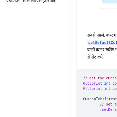
एचटीटीपी सीओआरएस हेडर जोड़ें
सबसे पहले, कस्टम ट
setDefaultCo
वाली कलर स्कीम भ
से सेट करें.
// get the curre
@ColorInt
int
co
@ColorInt
int
co
CustomTabsIntent
// set t
.
setDefa