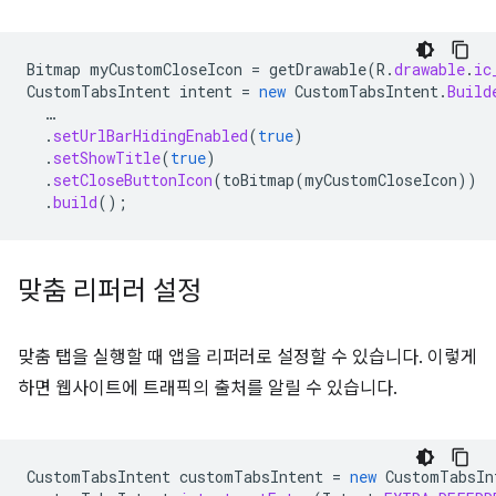
Bitmap
myCustomCloseIcon
=
getDrawable
(
R
.
drawable
.
ic
CustomTabsIntent
intent
=
new
CustomTabsIntent
.
Build
…
.
setUrlBarHidingEnabled
(
true
)
.
setShowTitle
(
true
)
.
setCloseButtonIcon
(
toBitmap
(
myCustomCloseIcon
))
.
build
();
맞춤 리퍼러 설정
맞춤 탭을 실행할 때 앱을 리퍼러로 설정할 수 있습니다. 이렇게
하면 웹사이트에 트래픽의 출처를 알릴 수 있습니다.
CustomTabsIntent
customTabsIntent
=
new
CustomTabsIn