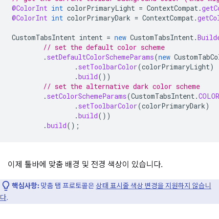
@ColorInt
int
colorPrimaryLight
=
ContextCompat
.
getC
@ColorInt
int
colorPrimaryDark
=
ContextCompat
.
getCo
CustomTabsIntent
intent
=
new
CustomTabsIntent
.
Build
// set the default color scheme
.
setDefaultColorSchemeParams
(
new
CustomTabCo
.
setToolbarColor
(
colorPrimaryLight
)
.
build
())
// set the alternative dark color scheme
.
setColorSchemeParams
(
CustomTabsIntent
.
COLOR
.
setToolbarColor
(
colorPrimaryDark
)
.
build
())
.
build
();
이제 툴바에 맞춤 배경 및 전경 색상이 있습니다.
핵심사항:
맞춤 탭 프로토콜은
상태 표시줄 색상 변경을 지원하지 않습니
다
.