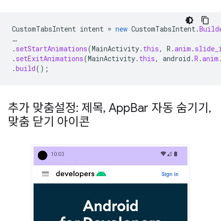
CustomTabsIntent
intent
=
new
CustomTabsIntent
.
Build
…
.
setStartAnimations
(
MainActivity
.
this
,
R
.
anim
.
slide_
.
setExitAnimations
(
MainActivity
.
this
,
android
.
R
.
anim
.
build
();
추가 맞춤설정: 제목
,
App
Bar 자동 숨기기
,
맞춤 닫기 아이콘