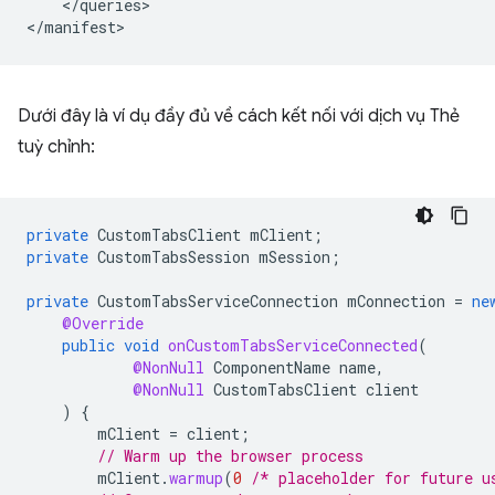
</queries>

Dưới đây là ví dụ đầy đủ về cách kết nối với dịch vụ Thẻ
tuỳ chỉnh:
private
CustomTabsClient
mClient
;
private
CustomTabsSession
mSession
;
private
CustomTabsServiceConnection
mConnection
=
ne
@Override
public
void
onCustomTabsServiceConnected
(
@NonNull
ComponentName
name
,
@NonNull
CustomTabsClient
client
)
{
mClient
=
client
;
// Warm up the browser process
mClient
.
warmup
(
0
/* placeholder for future u