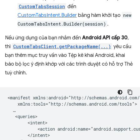
CustomTabsSession
đến
CustomTabsIntent.Builder
bằng hàm khởi tạo
new
CustomTabsIntent.Builder(session)
.
Nếu ứng dụng của bạn nhắm đến
Android API cấp 30
,
thì
CustomTabsClient.getPackageName(...)
yêu cầu
bạn thêm mục truy vấn vào Tệp kê khai Android, khai
báo bộ lọc ý định khớp với các trình duyệt có hỗ trợ Thẻ
tuỳ chỉnh.
<manifest
<action
android:name="android.support.cu