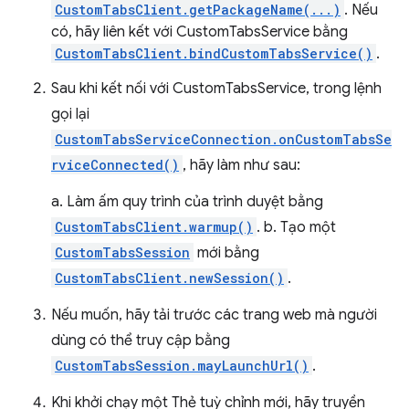
CustomTabsClient.getPackageName(...)
. Nếu
có, hãy liên kết với CustomTabsService bằng
CustomTabsClient.bindCustomTabsService()
.
Sau khi kết nối với CustomTabsService, trong lệnh
gọi lại
CustomTabsServiceConnection.onCustomTabsSe
rviceConnected()
, hãy làm như sau:
a. Làm ấm quy trình của trình duyệt bằng
CustomTabsClient.warmup()
. b. Tạo một
CustomTabsSession
mới bằng
CustomTabsClient.newSession()
.
Nếu muốn, hãy tải trước các trang web mà người
dùng có thể truy cập bằng
CustomTabsSession.mayLaunchUrl()
.
Khi khởi chạy một Thẻ tuỳ chỉnh mới, hãy truyền