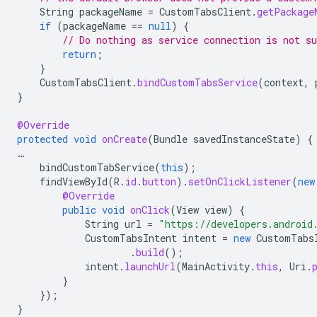
String
packageName
=
CustomTabsClient
.
getPackage
if
(
packageName
==
null
)
{
// Do nothing as service connection is not su
return
;
}
CustomTabsClient
.
bindCustomTabsService
(
context
,
}
@Override
protected
void
onCreate
(
Bundle
savedInstanceState
)
{
…
bindCustomTabService
(
this
);
findViewById
(
R
.
id
.
button
).
setOnClickListener
(
new
@Override
public
void
onClick
(
View
view
)
{
String
url
=
"https://developers.android
CustomTabsIntent
intent
=
new
CustomTabs
.
build
();
intent
.
launchUrl
(
MainActivity
.
this
,
Uri
.
}
});
}