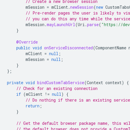
// Create a new browser session
mSession
=
mClient
.
newSession
(
new
CustomTabs
// Pre-render pages the user is likely to vi
// you can do this any time while the servic
mSession
.
mayLaunchUrl
(
Uri
.
parse
(
"https://dev
}
@Override
public
void
onServiceDisconnected
(
ComponentName
mClient
=
null
;
mSession
=
null
;
}
};
private
void
bindCustomTabService
(
Context
context
)
{
// Check for an existing connection
if
(
mClient
!=
null
)
{
// Do nothing if there is an existing service
return
;
}
// Get the default browser package name, this wi
// the default browser does not provide a Custom