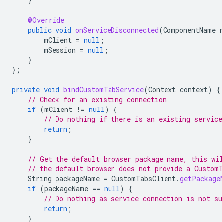
}
@Override
public
void
onServiceDisconnected
(
ComponentName
mClient
=
null
;
mSession
=
null
;
}
};
private
void
bindCustomTabService
(
Context
context
)
{
// Check for an existing connection
if
(
mClient
!=
null
)
{
// Do nothing if there is an existing service
return
;
}
// Get the default browser package name, this wi
// the default browser does not provide a Custom
String
packageName
=
CustomTabsClient
.
getPackage
if
(
packageName
==
null
)
{
// Do nothing as service connection is not su
return
;
}