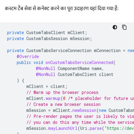
कस्टम टैब सेवा से कनेक्ट करने का पूरा उदाहरण यहां दिया गया है:
private
CustomTabsClient
mClient
;
private
CustomTabsSession
mSession
;
private
CustomTabsServiceConnection
mConnection
=
ne
@Override
public
void
onCustomTabsServiceConnected
(
@NonNull
ComponentName
name
,
@NonNull
CustomTabsClient
client
)
{
mClient
=
client
;
// Warm up the browser process
mClient
.
warmup
(
0
/* placeholder for future u
// Create a new browser session
mSession
=
mClient
.
newSession
(
new
CustomTabs
// Pre-render pages the user is likely to vi
// you can do this any time while the servic
mSession
.
mayLaunchUrl
(
Uri
.
parse
(
"https://dev