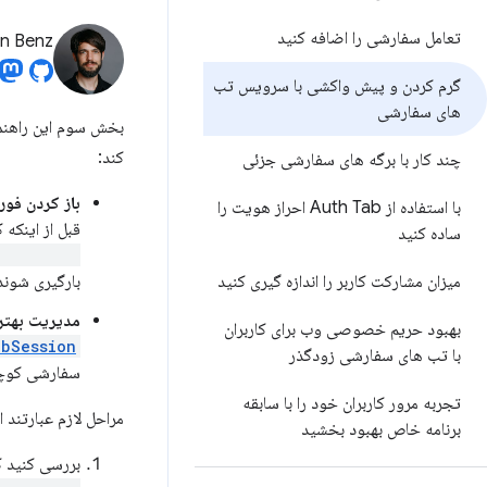
تعامل سفارشی را اضافه کنید
an Benz
گرم کردن و پیش واکشی با سرویس تب
های سفارشی
بخش سوم این راهنما 
کند:
چند کار با برگه های سفارشی جزئی
باز کردن فو
با استفاده از Auth Tab احراز هویت را
قبل از اینکه کاربر روی ی
ساده کنید
aunchUrl()
میزان مشارکت کاربر را اندازه گیری کنید
بارگیری شوند و تجربه کار
مدیریت بهتر
بهبود حریم خصوصی وب برای کاربران
bSession
با تب های سفارشی زودگذر
سفارشی کوچک‌
تجربه مرور کاربران خود را با سابقه
مراحل لازم عبارتند از
برنامه خاص بهبود بخشید
بررسی کنید ک