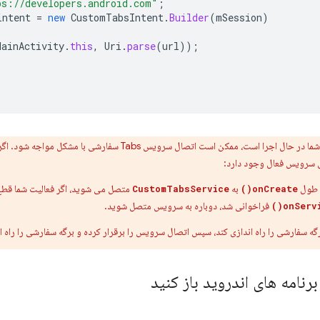
ps://developers.android.com"
;
intent
=
new
CustomTabsIntent
.
Builder
(
mSession
)
MainActivity
.
this
,
Uri
.
parse
(
url
));
زمانی که فعالیت شما در حال اجرا است، ممکن است اتصال سروی
ال سرویس فعال وجود دارد:
ر طول
به
متصل می شوید، اگر فعالیت شما قطع
CustomTabsService
onCreate()
فراخوانی شد، دوباره به سرویس متصل شوید.
onServi
رگه سفارشی را راه اندازی کند، سپس اتصال سرویس را برقرار کرده و برگه سفارشی را راه ان
برنامه های اندروید باز کنید