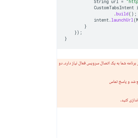
String
url
=
"htt
CustomTabsIntent
.
build
();
intent
.
launchUrl
(
}
});
}
س Tabs سفارشی با مشکل مواجه شود. اگر برنامه شما به یک اتصال سرویس فعال نیاز دارد، دو
 شد و پاسخ تماس
دازی کنید.