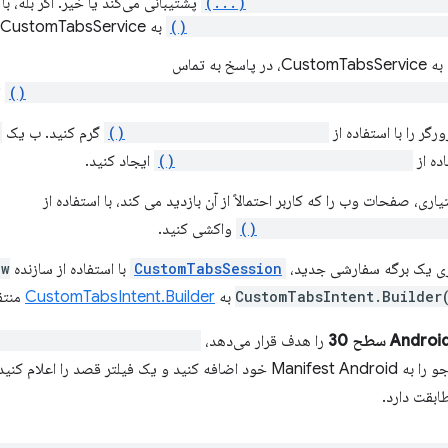
CustomTabsClient.getPackag
پشتیبانی می‌کند یا خیر. اگر بله، با 
CustomTabsClient.bindCustomTabs
به CustomTabsService متصل شوید.
سخ به تماس
CustomTabsServiceConnection.onCustomTabsServiceCo
ا
رگر را با استفاده از
CustomTabsClient.warmup()
گرم کنید. ب یک
ده از
CustomTabsClient.newSession()
ایجاد کنید.
ری، صفحات وب را که کاربر احتمالاً از آن بازدید می کند، با استفاده از
CustomTabsSession.mayLa
واکشی کنید.
دازی یک برگه سفارشی جدید،
CustomTabsSession
با استفاده از سازنده
ew
CustomTabsIntent.Builder
به
CustomTabsIntent.Builder
منتق
Andr سطح 30
را هدف قرار می‌دهد،
sClient.getPackageName(...)
ابقت دارد.