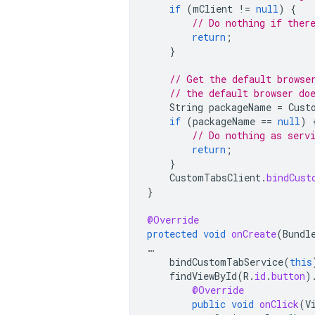
if
(
mClient
!=
null
)
{
// Do nothing if ther
return
;
}
// Get the default browse
// the default browser do
String
packageName
=
Cust
if
(
packageName
==
null
)
// Do nothing as serv
return
;
}
CustomTabsClient
.
bindCust
}
@Override
protected
void
onCreate
(
Bundl
…
bindCustomTabService
(
this
findViewById
(
R
.
id
.
button
)
@Override
public
void
onClick
(
V