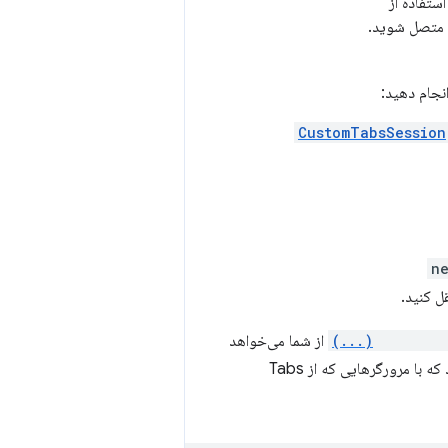
استفاده از
نجام دهید:
CustomTabsSession
n
ل کنید.
CustomTab
از شما می‌خواهد
که یک بخش پرس‌و‌جو را به Manifest Android خود اضافه کنید و یک فیلتر قصد را اعلام کنید که با مرورگرهایی که از Tabs