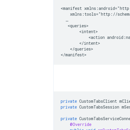
<manifest
<action
android:n
</queries>

private
CustomTabsClient
mCli
private
CustomTabsSession
mSe
private
CustomTabsServiceConn
@Override