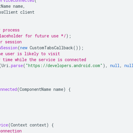
erviceConnected
(
tName
name
,
bsClient
client
r process
laceholder for future use */
);
er session
wSession
(
new
CustomTabsCallback
());
he user is likely to visit
y time while the service is connected
(
Uri
.
parse
(
"https://developers.android.com"
),
null
,
nul
onnected
(
ComponentName
name
)
{
vice
(
Context
context
)
{
connection