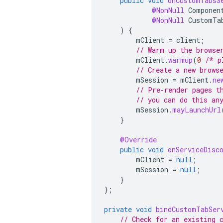
public
void
onCustomTabsS
@NonNull
Componen
@NonNull
CustomTa
)
{
mClient
=
client
;
// Warm up the browse
mClient
.
warmup
(
0
/* p
// Create a new brows
mSession
=
mClient
.
ne
// Pre-render pages t
// you can do this an
mSession
.
mayLaunchUrl
}
@Override
public
void
onServiceDisc
mClient
=
null
;
mSession
=
null
;
}
};
private
void
bindCustomTabSer
// Check for an existing 