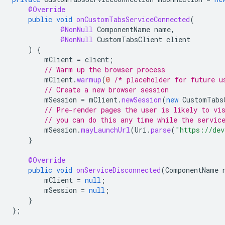
@Override
public
void
onCustomTabsServiceConnected
(
@NonNull
ComponentName
name
,
@NonNull
CustomTabsClient
client
)
{
mClient
=
client
;
// Warm up the browser process
mClient
.
warmup
(
0
/* placeholder for future u
// Create a new browser session
mSession
=
mClient
.
newSession
(
new
CustomTabs
// Pre-render pages the user is likely to vi
// you can do this any time while the servic
mSession
.
mayLaunchUrl
(
Uri
.
parse
(
"https://dev
}
@Override
public
void
onServiceDisconnected
(
ComponentName
mClient
=
null
;
mSession
=
null
;
}
};