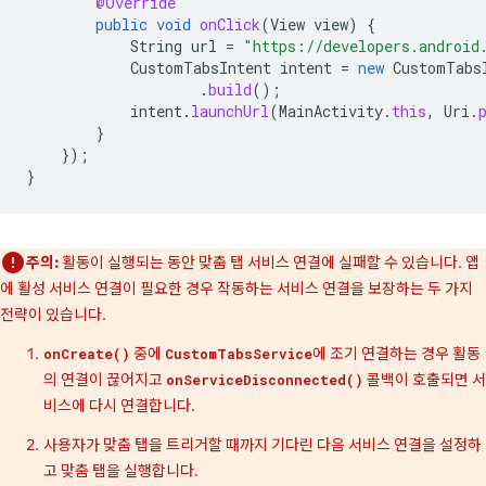
@Override
public
void
onClick
(
View
view
)
{
String
url
=
"https://developers.android
CustomTabsIntent
intent
=
new
CustomTabs
.
build
();
intent
.
launchUrl
(
MainActivity
.
this
,
Uri
.
}
});
}
주의:
활동이 실행되는 동안 맞춤 탭 서비스 연결에 실패할 수 있습니다. 앱
에 활성 서비스 연결이 필요한 경우 작동하는 서비스 연결을 보장하는 두 가지
전략이 있습니다.
중에
에 조기 연결하는 경우 활동
onCreate()
CustomTabsService
의 연결이 끊어지고
콜백이 호출되면 서
onServiceDisconnected()
비스에 다시 연결합니다.
사용자가 맞춤 탭을 트리거할 때까지 기다린 다음 서비스 연결을 설정하
고 맞춤 탭을 실행합니다.