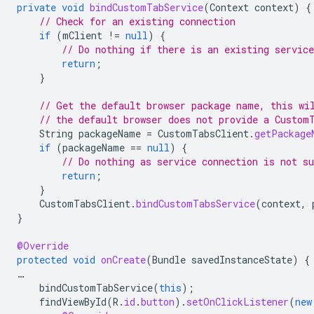
private
void
bindCustomTabService
(
Context
context
)
{
// Check for an existing connection
if
(
mClient
!=
null
)
{
// Do nothing if there is an existing service
return
;
}
// Get the default browser package name, this wi
// the default browser does not provide a Custom
String
packageName
=
CustomTabsClient
.
getPackage
if
(
packageName
==
null
)
{
// Do nothing as service connection is not su
return
;
}
CustomTabsClient
.
bindCustomTabsService
(
context
,
}
@Override
protected
void
onCreate
(
Bundle
savedInstanceState
)
{
…
bindCustomTabService
(
this
);
findViewById
(
R
.
id
.
button
).
setOnClickListener
(
new