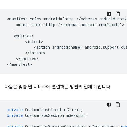
<manifest
<action
android:name="android.support.cu
</queries>

다음은 맞춤 탭 서비스에 연결하는 방법의 전체 예입니다.
private
CustomTabsClient
mClient
;
private
CustomTabsSession
mSession
;
private
CustomTabsServiceConnection
mConnection
=
ne