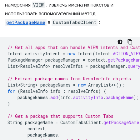
намерения
VIEW
, извлечь имена их пакетов и
использовать вспомогательный метод
getPackageName
в
CustomTabsClient
:
// Get all apps that can handle VIEW intents and Cus
Intent
activityIntent
=
new
Intent
(
Intent
.
ACTION_VIE
PackageManager
packageManager
=
context
.
getPackageMa
List<ResolveInfo>
resolveInfos
=
packageManager
.
quer
// Extract package names from ResolveInfo objects
List<String>
packageNames
=
new
ArrayList
<>
();
for
(
ResolveInfo
info
:
resolveInfos
)
{
packageNames
.
add
(
info
.
activityInfo
.
packageName
);
}
// Get a package that supports Custom Tabs
String
packageName
=
CustomTabsClient
.
getPackageName
context
,
packageNames
,