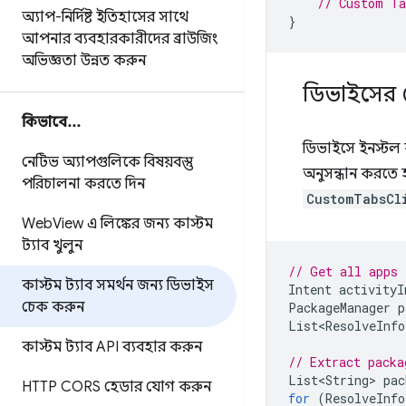
// Custom Ta
অ্যাপ-নির্দিষ্ট ইতিহাসের সাথে
}
আপনার ব্যবহারকারীদের ব্রাউজিং
অভিজ্ঞতা উন্নত করুন
ডিভাইসের ক
কিভাবে
.
.
.
ডিভাইসে ইনস্টল 
নেটিভ অ্যাপগুলিকে বিষয়বস্তু
অনুসন্ধান করতে 
পরিচালনা করতে দিন
CustomTabsCl
Web
View এ লিঙ্কের জন্য কাস্টম
ট্যাব খুলুন
// Get all apps 
কাস্টম ট্যাব সমর্থন জন্য ডিভাইস
Intent
activityI
চেক করুন
PackageManager
p
List<ResolveInfo
কাস্টম ট্যাব API ব্যবহার করুন
// Extract packa
List<String>
pac
HTTP CORS হেডার যোগ করুন
for
(
ResolveInfo