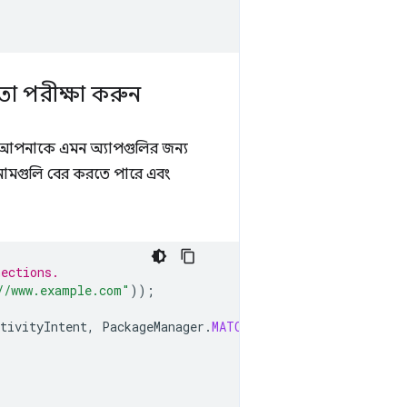
তা পরীক্ষা করুন
, আপনাকে এমন অ্যাপগুলির জন্য
 নামগুলি বের করতে পারে এবং
nections.
//www.example.com"
));
tivityIntent
,
PackageManager
.
MATCH_ALL
);