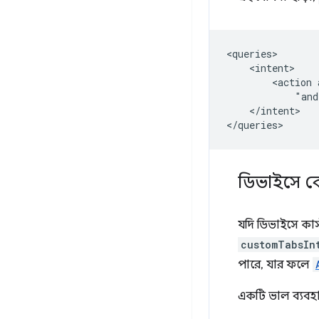
<action
"and
</intent>

ডিভাইসে কো
যদি ডিভাইসে কাস
customTabsIn
পারে, যার ফলে
একটি ভাল ব্যবহার