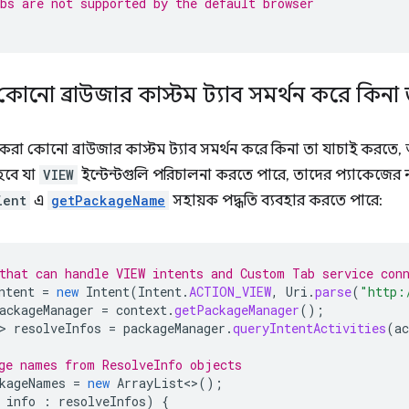
bs are not supported by the default browser
োনো ব্রাউজার কাস্টম ট্যাব সমর্থন করে কিনা 
করা কোনো ব্রাউজার কাস্টম ট্যাব সমর্থন করে কিনা তা যাচাই করতে
হবে যা
VIEW
ইন্টেন্টগুলি পরিচালনা করতে পারে, তাদের প্যাকেজের
ient
এ
getPackageName
সহায়ক পদ্ধতি ব্যবহার করতে পারে:
that can handle VIEW intents and Custom Tab service con
ntent
=
new
Intent
(
Intent
.
ACTION_VIEW
,
Uri
.
parse
(
"http:
ackageManager
=
context
.
getPackageManager
();
>
resolveInfos
=
packageManager
.
queryIntentActivities
(
ac
ge names from ResolveInfo objects
kageNames
=
new
ArrayList
<>
();
info
:
resolveInfos
)
{