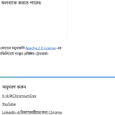
়ে ফলব্যাক করতে পারেন৷
 কোডের নমুনাগুলি
Apache 2.0 License
-এর
য়েট সংস্থার রেজিস্টার্ড ট্রেডমার্ক।
অনুসরণ করুন
X-এ @ChromiumDev
YouTube
LinkedIn-এ বিকাশকারীদের জন্য Chrome