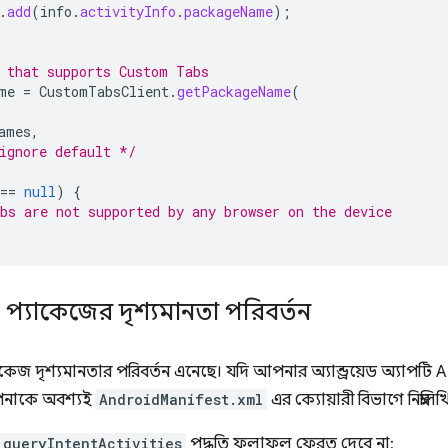
.
add
(
info
.
activityInfo
.
packageName
);
 that supports Custom Tabs
me
=
CustomTabsClient
.
getPackageName
(
ames
,
ignore default */
==
null
)
{
bs are not supported by any browser on the device
 প্যাকেজের দৃশ্যমানতা পরিবর্তন
প্যাকেজ দৃশ্যমানতার পরিবর্তন এনেছে। যদি আপনার অ্যান্ড্রয়েড অ্যাপটি
নাকে অবশ্যই
AndroidManifest.xml
এর ক্যোয়ারী বিভাগে নিম্ন
queryIntentActivities
পদ্ধতি ফলাফল ফেরত দেবে না: