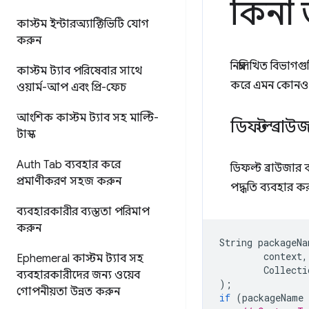
কিনা 
কাস্টম ইন্টারঅ্যাক্টিভিটি যোগ
করুন
নিম্নলিখিত বিভাগ
কাস্টম ট্যাব পরিষেবার সাথে
করে এমন কোনও ব্
ওয়ার্ম-আপ এবং প্রি-ফেচ
আংশিক কাস্টম ট্যাব সহ মাল্টি-
ডিফল্ট ব্রা
টাস্ক
Auth Tab ব্যবহার করে
ডিফল্ট ব্রাউজার 
প্রমাণীকরণ সহজ করুন
পদ্ধতি ব্যবহার ক
ব্যবহারকারীর ব্যস্ততা পরিমাপ
করুন
String
packageNa
context
,
Ephemeral কাস্টম ট্যাব সহ
Collecti
ব্যবহারকারীদের জন্য ওয়েব
);
গোপনীয়তা উন্নত করুন
if
(
packageName