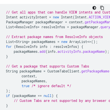
// Get all apps that can handle VIEW intents and Cus
Intent
activityIntent
=
new
Intent
(
Intent
.
ACTION_VIE
PackageManager
packageManager
=
context
.
getPackageMa
List<ResolveInfo>
resolveInfos
=
packageManager
.
quer
// Extract package names from ResolveInfo objects
List<String>
packageNames
=
new
ArrayList
<>
();
for
(
ResolveInfo
info
:
resolveInfos
)
{
packageNames
.
add
(
info
.
activityInfo
.
packageName
);
}
// Get a package that supports Custom Tabs
String
packageName
=
CustomTabsClient
.
getPackageName
context
,
packageNames
,
true
/* ignore default */
);
if
(
packageName
==
null
)
{
// Custom Tabs are not supported by any browser 
}