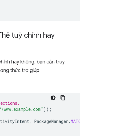
Thẻ tuỳ chỉnh hay
 chỉnh hay không, bạn cần truy
ương thức trợ giúp
nections.
//www.example.com"
));
tivityIntent
,
PackageManager
.
MATCH_ALL
);