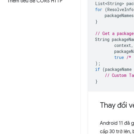
Thêm tiêu đề CORS HTTP
List<String>
pac
for
(
ResolveInfo
packageNames
}
// Get a package
String
packageNa
context
,
packageN
true
/* 
);
if
(
packageName
// Custom Ta
}
Thay đổi v
Android 11 đã g
cấp 30 trở lên,