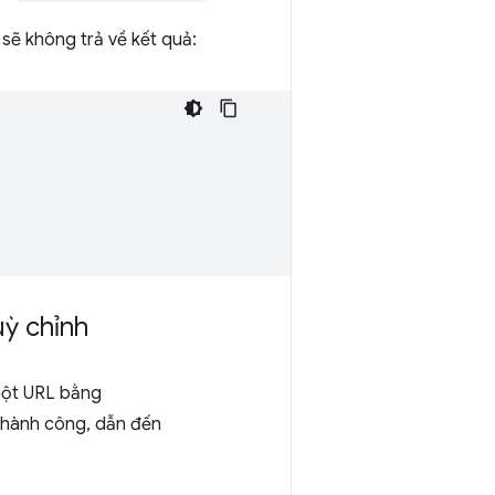
sẽ không trả về kết quả:
uỳ chỉnh
 một URL bằng
 thành công, dẫn đến