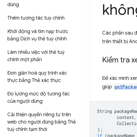
khôn
dùng
Thêm tương tác tuỳ chỉnh
Khởi động và tìm nạp trước
Các phần sau đ
bằng Dịch vụ thẻ tuỳ chỉnh
trên thiết bị A
Làm nhiều việc với thẻ tuỳ
Kiểm tra x
chỉnh một phần
Đơn giản hoá quy trình xác
Để xác minh xem
thực bằng Thẻ xác thực
giúp
getPacka
Đo lường mức độ tương tác
của người dùng
String
packageNa
Cải thiện quyền riêng tư trên
context
,
web cho người dùng bằng Thẻ
Collecti
tuỳ chỉnh tạm thời
);
if
(
packageName