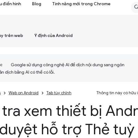
 điển hình
Blog
Tính năng mới trong Chrome
ậy trên web
Ý định của Android
Google sử dụng công nghệ AI để dịch nội dung sang ngôn
ản dịch bằng AI có thể có lỗi.
s
Web on Android
Tab tùy chỉnh
Thông tin này có hữu
tra xem thiết bị And
 duyệt hỗ trợ Thẻ tuỳ