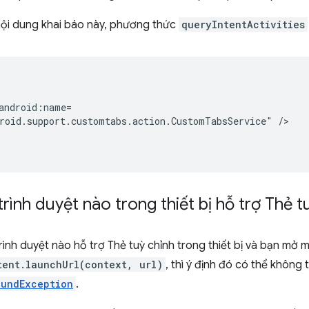
ội dung khai báo này, phương thức
queryIntentActivities
roid.support.customtabs.action.CustomTabsService"
rình duyệt nào trong thiết bị hỗ trợ Thẻ t
ình duyệt nào hỗ trợ Thẻ tuỳ chỉnh trong thiết bị và bạn mở
tent.launchUrl(context, url)
, thì ý định đó có thể không
oundException
.