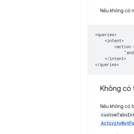
Nếu không có n
<action
"and
</intent>

Không có t
Nếu không có tr
customTabsIn
ActivityNotF