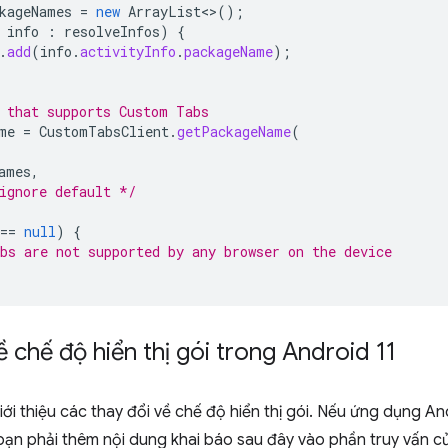
kageNames
=
new
ArrayList
<>
();
info
:
resolveInfos
)
{
.
add
(
info
.
activityInfo
.
packageName
);
 that supports Custom Tabs
me
=
CustomTabsClient
.
getPackageName
(
ames
,
ignore default */
==
null
)
{
bs are not supported by any browser on the device
ề chế độ hiển thị gói trong Android 11
iới thiệu các thay đổi về chế độ hiển thị gói. Nếu ứng dụng 
 bạn phải thêm nội dung khai báo sau đây vào phần truy vấn 