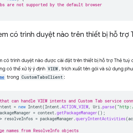
bs are not supported by the default browser
em có trình duyệt nào trên thiết bị hỗ trợ 
 có trình duyệt nào được cài đặt trên thiết bị hỗ trợ Thẻ tuỳ
g có thể xử lý ý định
VIEW
, trích xuất tên gói và sử dụng ph
me
trong
CustomTabsClient
:
that can handle VIEW intents and Custom Tab service con
ntent
=
new
Intent
(
Intent
.
ACTION_VIEW
,
Uri
.
parse
(
"http:
ackageManager
=
context
.
getPackageManager
();
>
resolveInfos
=
packageManager
.
queryIntentActivities
(
ac
ge names from ResolveInfo objects