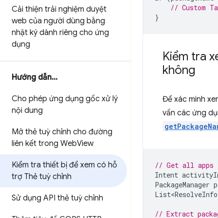
// Custom Ta
Cải thiện trải nghiệm duyệt
}
web của người dùng bằng
nhật ký dành riêng cho ứng
dụng
Kiểm tra x
không
Hướng dẫn
.
.
.
Cho phép ứng dụng gốc xử lý
Để xác minh xem
nội dung
vấn các ứng dụn
getPackageNa
Mở thẻ tuỳ chỉnh cho đường
liên kết trong Web
View
Kiểm tra thiết bị để xem có hỗ
// Get all apps 
Intent
activityI
trợ Thẻ tuỳ chỉnh
PackageManager
p
List<ResolveInfo
Sử dụng API thẻ tuỳ chỉnh
// Extract packa