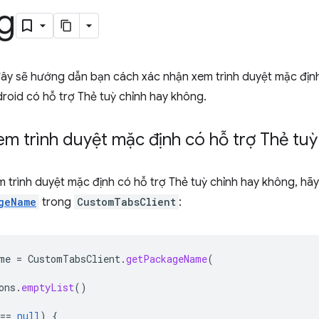
g
ây sẽ hướng dẫn bạn cách xác nhận xem trình duyệt mặc định
ndroid có hỗ trợ Thẻ tuỳ chỉnh hay không.
em trình duyệt mặc định có hỗ trợ Thẻ tu
 trình duyệt mặc định có hỗ trợ Thẻ tuỳ chỉnh hay không, h
geName
trong
CustomTabsClient
:
me
=
CustomTabsClient
.
getPackageName
(
ons
.
emptyList
()
==
null
)
{