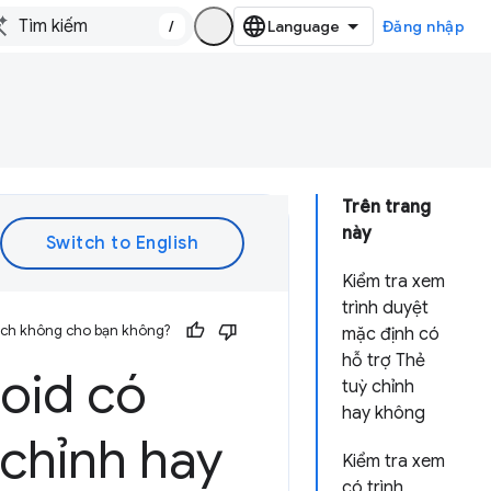
/
Đăng nhập
Trên trang
này
Kiểm tra xem
trình duyệt
 ích không cho bạn không?
mặc định có
hỗ trợ Thẻ
roid có
tuỳ chỉnh
hay không
 chỉnh hay
Kiểm tra xem
có trình