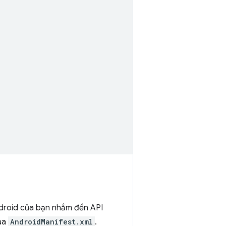
Android của bạn nhắm đến API
của
AndroidManifest.xml
.