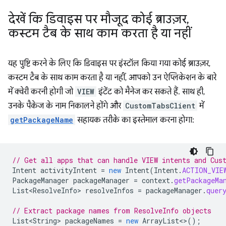
देखें कि डिवाइस पर मौजूद कोई ब्राउज़र
,
कस्टम टैब के साथ काम करता है या नहीं
यह पुष्टि करने के लिए कि डिवाइस पर इंस्टॉल किया गया कोई ब्राउज़र,
कस्टम टैब के साथ काम करता है या नहीं, आपको उन ऐप्लिकेशन के बारे
में क्वेरी करनी होगी जो
VIEW
इंटेंट को मैनेज कर सकते हैं. साथ ही,
उनके पैकेज के नाम निकालने होंगे और
CustomTabsClient
में
getPackageName
सहायक तरीके का इस्तेमाल करना होगा:
// Get all apps that can handle VIEW intents and Cus
Intent
activityIntent
=
new
Intent
(
Intent
.
ACTION_VIE
PackageManager
packageManager
=
context
.
getPackageMa
List<ResolveInfo>
resolveInfos
=
packageManager
.
quer
// Extract package names from ResolveInfo objects
List<String>
packageNames
=
new
ArrayList
<>
();