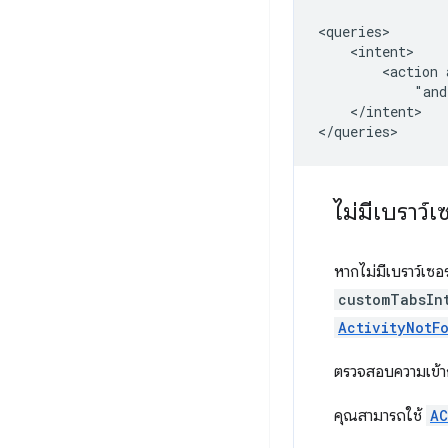
<action
"and
</intent>

ไม่มีเบราว์
หากไม่มีเบราว์เซ
customTabsIn
ActivityNotF
ตรวจสอบความเข้ากัน
คุณสามารถใช้
AC