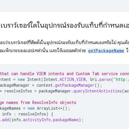
เบราว์เซอร์ใดในอุปกรณ์รองรับแท็บที่กำหนดเอ
บว่าเบราว์เซอร์ที่ติดตั้งในอุปกรณ์รองรับแท็บที่กำหนดเองหรือไม่ คุณต
ลชื่อแพ็กเกจของแอปเหล่านั้น และใช้เมธอดตัวช่วย
getPackageName
ใ
that can handle VIEW intents and Custom Tab service con
ntent
=
new
Intent
(
Intent
.
ACTION_VIEW
,
Uri
.
parse
(
"http:
ackageManager
=
context
.
getPackageManager
();
>
resolveInfos
=
packageManager
.
queryIntentActivities
(
ac
ge names from ResolveInfo objects
kageNames
=
new
ArrayList
<>
();
info
:
resolveInfos
)
{
.
add
(
info
.
activityInfo
.
packageName
);