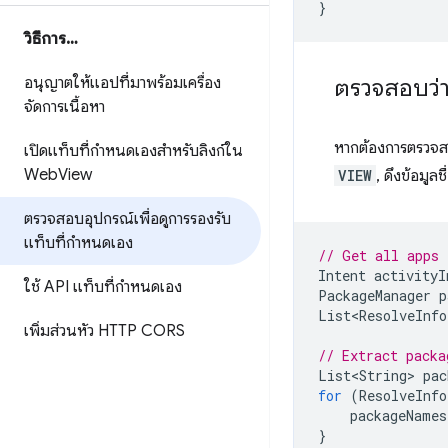
}
วิธีการ…
อนุญาตให้แอปที่มาพร้อมเครื่อง
ตรวจสอบว่า
จัดการเนื้อหา
หากต้องการตรวจสอ
เปิดแท็บที่กำหนดเองสำหรับลิงก์ใน
Web
View
VIEW
, ดึงข้อมู
ตรวจสอบอุปกรณ์เพื่อดูการรองรับ
แท็บที่กำหนดเอง
// Get all apps 
Intent
activityI
ใช้ API แท็บที่กำหนดเอง
PackageManager
p
List<ResolveInfo
เพิ่มส่วนหัว HTTP CORS
// Extract packa
List<String>
pac
for
(
ResolveInfo
packageNames
}