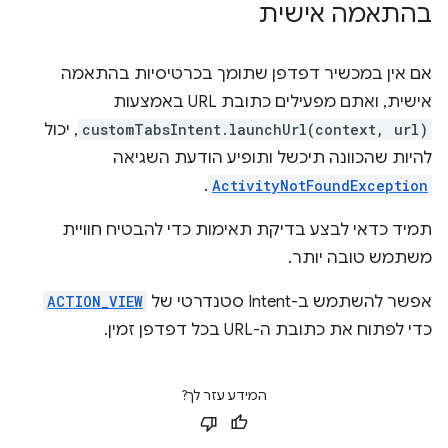
בהתאמה אישית
אם אין במכשיר דפדפן שתומך בכרטיסיות בהתאמה
אישית, ואתם מפעילים כתובת URL באמצעות
customTabsIntent.launchUrl(context, url)
, יכול
להיות שהכוונה תיכשל ותופיע הודעת השגיאה
.
ActivityNotFoundException
תמיד כדאי לבצע בדיקת תאימות כדי להבטיח חוויית
משתמש טובה יותר.
אפשר להשתמש ב-Intent סטנדרטי של
ACTION_VIEW
כדי לפתוח את כתובת ה-URL בכל דפדפן זמין.
המידע עזר לך?