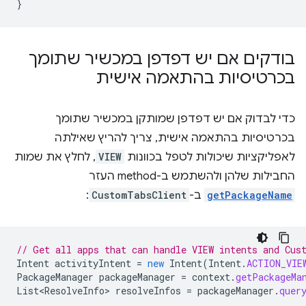
}
בודקים אם יש דפדפן במכשיר שתומך
בכרטיסיות בהתאמה אישית
כדי לבדוק אם יש דפדפן שמותקן במכשיר שתומך
בכרטיסיות בהתאמה אישית, צריך להריץ שאילתה
לאפליקציות שיכולות לטפל בכוונות
VIEW
, לחלץ את שמות
החבילות שלהן ולהשתמש ב-method העזר
getPackageName
ב-
CustomTabsClient
:
// Get all apps that can handle VIEW intents and Cus
Intent
activityIntent
=
new
Intent
(
Intent
.
ACTION_VIE
PackageManager
packageManager
=
context
.
getPackageMa
List<ResolveInfo>
resolveInfos
=
packageManager
.
quer