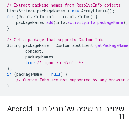
// Extract package names from ResolveInfo objects
List<String>
packageNames
=
new
ArrayList
<>
();
for
(
ResolveInfo
info
:
resolveInfos
)
{
packageNames
.
add
(
info
.
activityInfo
.
packageName
);
}
// Get a package that supports Custom Tabs
String
packageName
=
CustomTabsClient
.
getPackageName
context
,
packageNames
,
true
/* ignore default */
);
if
(
packageName
==
null
)
{
// Custom Tabs are not supported by any browser 
}
שינויים בחשיפה של חבילות ב-Android
11