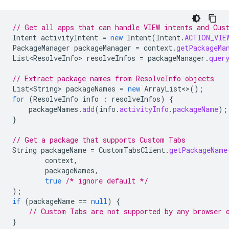
// Get all apps that can handle VIEW intents and Cus
Intent
activityIntent
=
new
Intent
(
Intent
.
ACTION_VIE
PackageManager
packageManager
=
context
.
getPackageMa
List<ResolveInfo>
resolveInfos
=
packageManager
.
quer
// Extract package names from ResolveInfo objects
List<String>
packageNames
=
new
ArrayList
<>
();
for
(
ResolveInfo
info
:
resolveInfos
)
{
packageNames
.
add
(
info
.
activityInfo
.
packageName
);
}
// Get a package that supports Custom Tabs
String
packageName
=
CustomTabsClient
.
getPackageName
context
,
packageNames
,
true
/* ignore default */
);
if
(
packageName
==
null
)
{
// Custom Tabs are not supported by any browser 
}