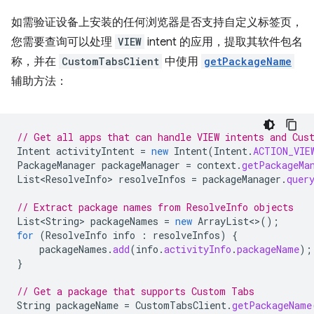
如需验证设备上安装的任何浏览器是否支持自定义标签页，
您需要查询可以处理
VIEW
intent 的应用，提取其软件包名
称，并在
CustomTabsClient
中使用
getPackageName
辅助方法：
// Get all apps that can handle VIEW intents and Cus
Intent
activityIntent
=
new
Intent
(
Intent
.
ACTION_VIE
PackageManager
packageManager
=
context
.
getPackageMa
List<ResolveInfo>
resolveInfos
=
packageManager
.
quer
// Extract package names from ResolveInfo objects
List<String>
packageNames
=
new
ArrayList
<>
();
for
(
ResolveInfo
info
:
resolveInfos
)
{
packageNames
.
add
(
info
.
activityInfo
.
packageName
);
}
// Get a package that supports Custom Tabs
String
packageName
=
CustomTabsClient
.
getPackageName