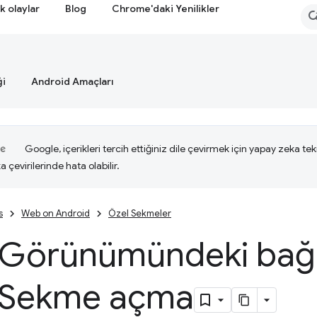
k olaylar
Blog
Chrome'daki Yenilikler
ği
Android Amaçları
Google, içerikleri tercih ettiğiniz dile çevirmek için yapay zeka tekn
a çevirilerinde hata olabilir.
s
Web on Android
Özel Sekmeler
Görünümündeki bağlan
 Sekme açma