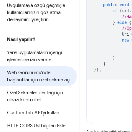
public
void
Uygulamaya özgü geçmişle
if
(
url
.
kullanıcılarınızın göz atma
//Ha
deneyimini iyileştirin
}
else
{
//Op
Uri
Nasıl yapılır?
new
Yerel uygulamaların içeriği
}
işlemesine izin verme
}
});
Web Görünümü'nde
bağlantılar için özel sekme aç
Özel Sekmeler desteği için
cihazı kontrol et
Custom Tab API'yi kullan
HTTP CORS Üstbilgileri Ekle
Aksi belirtilmediği sürece