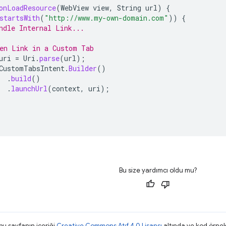
onLoadResource
(
WebView
view
,
String
url
)
{
startsWith
(
"http://www.my-own-domain.com"
))
{
ndle Internal Link...
en Link in a Custom Tab
uri
=
Uri
.
parse
(
url
);
CustomTabsIntent
.
Builder
()
.
build
()
.
launchUrl
(
context
,
uri
);
Bu size yardımcı oldu mu?
 bu sayfanın içeriği
Creative Commons Atıf 4.0 Lisansı
altında ve kod örnek