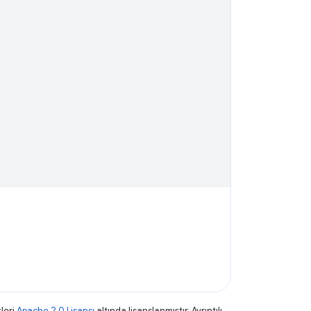
leri
Apache 2.0 Lisansı
altında lisanslanmıştır. Ayrıntılı