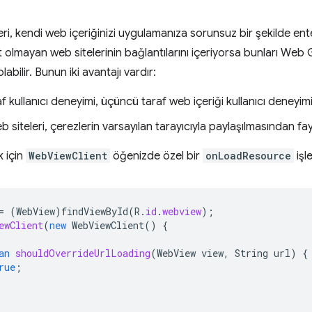
 kendi web içeriğinizi uygulamanıza sorunsuz bir şekilde entegr
ait olmayan web sitelerinin bağlantılarını içeriyorsa bunları W
abilir. Bunun iki avantajı vardır:
raf kullanıcı deneyimi, üçüncü taraf web içeriği kullanıcı deneyim
eb siteleri, çerezlerin varsayılan tarayıcıyla paylaşılmasından fay
 için
WebViewClient
öğenizde özel bir
onLoadResource
işle
=
(
WebView
)
findViewById
(
R
.
id
.
webview
);
ewClient
(
new
WebViewClient
()
{
an
shouldOverrideUrlLoading
(
WebView
view
,
String
url
)
{
rue
;