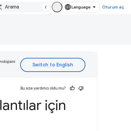
/
Oturum aç
olojisini
Bu size yardımcı oldu mu?
tılar için