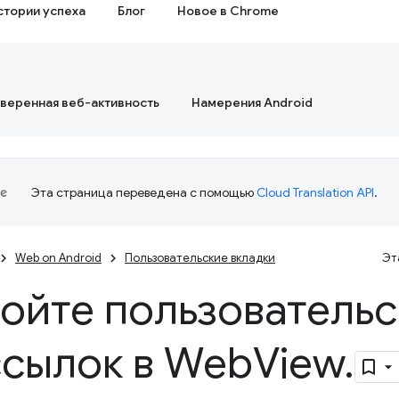
стории успеха
Блог
Новое в Chrome
веренная веб-активность
Намерения Android
Эта страница переведена с помощью
Cloud Translation API
.
Web on Android
Пользовательские вкладки
Эт
ойте пользовательс
ссылок в Web
View
.