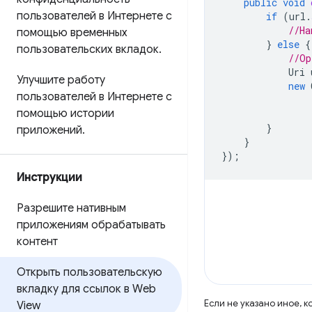
public
void
пользователей в Интернете с
if
(
url
.
//Ha
помощью временных
}
else
{
пользовательских вкладок
.
//Op
Uri
Улучшите работу
new
пользователей в Интернете с
помощью истории
}
приложений
.
}
});
Инструкции
Разрешите нативным
приложениям обрабатывать
контент
Открыть пользовательскую
вкладку для ссылок в Web
Если не указано иное, 
View