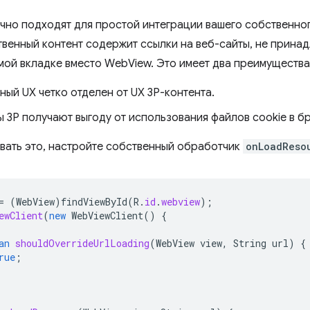
чно подходят для простой интеграции вашего собственног
твенный контент содержит ссылки на веб-сайты, не принад
мой вкладке вместо WebView. Это имеет два преимущества
ый UX четко отделен от UX 3P-контента.
ы 3P получают выгоду от использования файлов cookie в б
вать это, настройте собственный обработчик
onLoadReso
=
(
WebView
)
findViewById
(
R
.
id
.
webview
);
ewClient
(
new
WebViewClient
()
{
an
shouldOverrideUrlLoading
(
WebView
view
,
String
url
)
{
rue
;