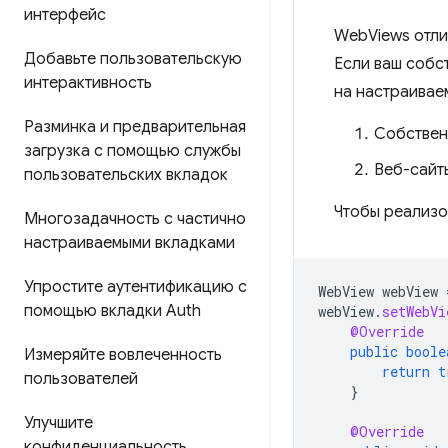
интерфейс
WebViews отли
Добавьте пользовательскую
Если ваш собс
интерактивность
на настраивае
Разминка и предварительная
Собственн
загрузка с помощью службы
Веб-сайт
пользовательских вкладок
Чтобы реализо
Многозадачность с частично
настраиваемыми вкладками
Упростите аутентификацию с
WebView
webView
помощью вкладки Auth
webView
.
setWebVi
@Override
public
boole
Измеряйте вовлеченность
return
t
пользователей
}
Улучшите
@Override
конфиденциальность