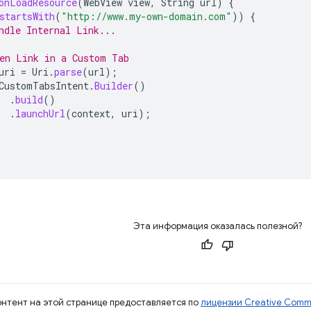
onLoadResource
(
WebView
view
,
String
url
)
{
startsWith
(
"http://www.my-own-domain.com"
))
{
ndle Internal Link...
en Link in a Custom Tab
uri
=
Uri
.
parse
(
url
);
CustomTabsIntent
.
Builder
()
.
build
()
.
launchUrl
(
context
,
uri
);
Эта информация оказалась полезной?
контент на этой странице предоставляется по
лицензии Creative Commo