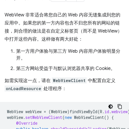
WebView 非常适合将您自己的 Web 内容无缝集成到您的
应用中。如果您的第一方内容包含不归您所有的网站的链
接，则合理的做法是在自定义标签页（而不是 WebView）
中打开这些内容。这样做有两大好处：
第一方用户体验与第三方 Web 内容用户体验明显分
开。
第三方网站受益于与默认浏览器共享的 Cookie。
如需实现这一点，请在
WebViewClient
中配置自定义
onLoadResource
处理程序：
WebView
webView
=
(
WebView
)
findViewById
(
R
.
id
.
webview
webView
.
setWebViewClient
(
new
WebViewClient
()
{
@Override
public
boolean
shouldOverrideUrlLoading
(
WebView