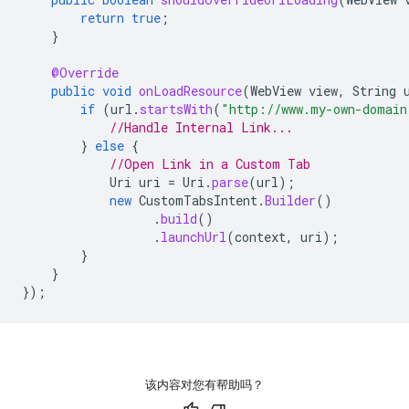
return
true
;
}
@Override
public
void
onLoadResource
(
WebView
view
,
String
if
(
url
.
startsWith
(
"http://www.my-own-domain
//Handle Internal Link...
}
else
{
//Open Link in a Custom Tab
Uri
uri
=
Uri
.
parse
(
url
);
new
CustomTabsIntent
.
Builder
()
.
build
()
.
launchUrl
(
context
,
uri
);
}
}
});
该内容对您有帮助吗？