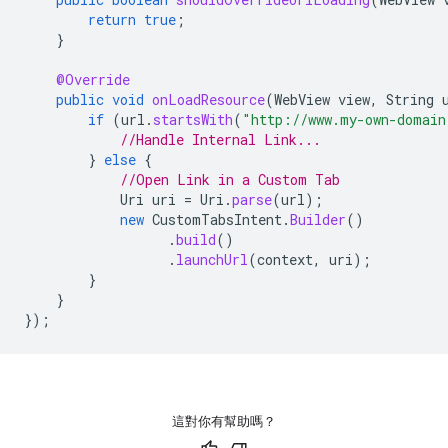
return
true
;
}
@Override
public
void
onLoadResource
(
WebView
view
,
String
if
(
url
.
startsWith
(
"http://www.my-own-domain
//Handle Internal Link...
}
else
{
//Open Link in a Custom Tab
Uri
uri
=
Uri
.
parse
(
url
);
new
CustomTabsIntent
.
Builder
()
.
build
()
.
launchUrl
(
context
,
uri
);
}
}
});
這對你有幫助嗎？