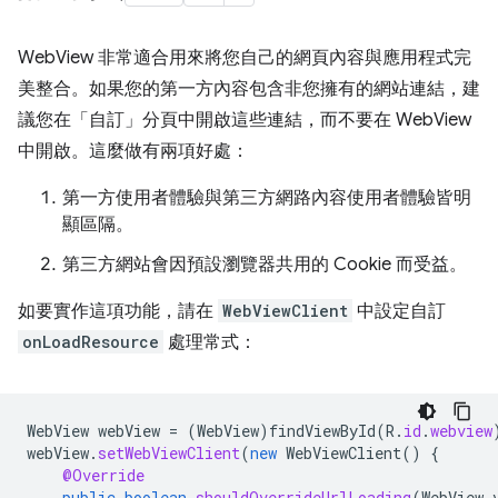
WebView 非常適合用來將您自己的網頁內容與應用程式完
美整合。如果您的第一方內容包含非您擁有的網站連結，建
議您在「自訂」分頁中開啟這些連結，而不要在 WebView
中開啟。這麼做有兩項好處：
第一方使用者體驗與第三方網路內容使用者體驗皆明
顯區隔。
第三方網站會因預設瀏覽器共用的 Cookie 而受益。
如要實作這項功能，請在
WebViewClient
中設定自訂
onLoadResource
處理常式：
WebView
webView
=
(
WebView
)
findViewById
(
R
.
id
.
webview
webView
.
setWebViewClient
(
new
WebViewClient
()
{
@Override
public
boolean
shouldOverrideUrlLoading
(
WebView