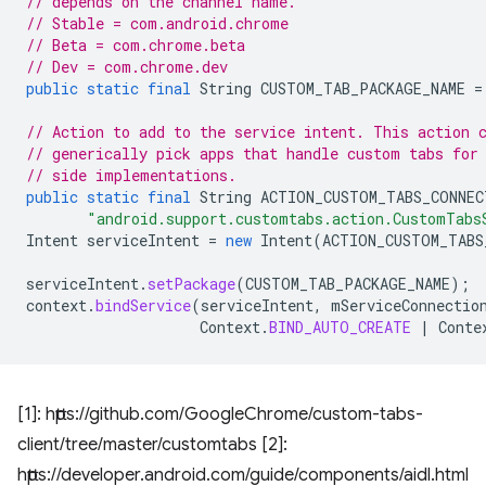
// depends on the channel name.
// Stable = com.android.chrome
// Beta = com.chrome.beta
// Dev = com.chrome.dev
public
static
final
String
CUSTOM_TAB_PACKAGE_NAME
=
// Action to add to the service intent. This action 
// generically pick apps that handle custom tabs for
// side implementations.
public
static
final
String
ACTION_CUSTOM_TABS_CONNEC
"android.support.customtabs.action.CustomTabs
Intent
serviceIntent
=
new
Intent
(
ACTION_CUSTOM_TABS
serviceIntent
.
setPackage
(
CUSTOM_TAB_PACKAGE_NAME
);
context
.
bindService
(
serviceIntent
,
mServiceConnectio
Context
.
BIND_AUTO_CREATE
|
Conte
[1]: https://github.com/GoogleChrome/custom-tabs-
client/tree/master/customtabs [2]:
https://developer.android.com/guide/components/aidl.html