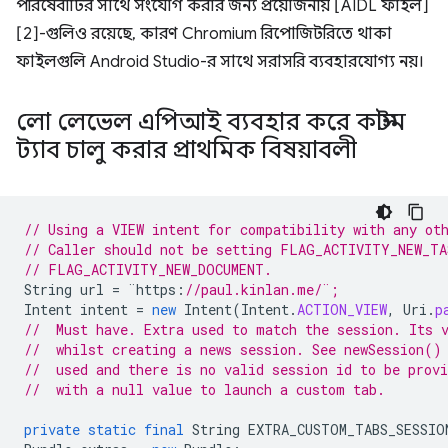
পরিষেবাটির সাথে সংযোগ করার জন্য প্রয়োজনীয় [AIDL ফাইল]
[2]-গুলিও রয়েছে, কারণ Chromium রিপোজিটরিতে থাকা
ফাইলগুলি Android Studio-র সাথে সরাসরি ব্যবহারযোগ্য নয়।
লো লেভেল এপিআই ব্যবহার করে কাস্টম
ট্যাব চালু করার প্রাথমিক বিষয়াবলী
// Using a VIEW intent for compatibility with any ot
// Caller should not be setting FLAG_ACTIVITY_NEW_TA
// FLAG_ACTIVITY_NEW_DOCUMENT. 
String
url
=
¨
https
:
//paul.kinlan.me/¨;
Intent
intent
=
new
Intent
(
Intent
.
ACTION_VIEW
,
Uri
.
p
//  Must have. Extra used to match the session. Its 
//  whilst creating a news session. See newSession()
//  used and there is no valid session id to be provi
//  with a null value to launch a custom tab.
private
static
final
String
EXTRA_CUSTOM_TABS_SESSIO