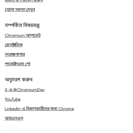
একটি বাগ ফাইল করুন
খোলা সমস্যা দেখুন
সম্পর্কিত বিষয়বস্তু
Chromium আপডেট
কেস স্টাডিজ
সংরক্ষণাগার
পডকাস্ট এবং শো
অনুসরণ করুন
X-এ @ChromiumDev
YouTube
LinkedIn-এ বিকাশকারীদের জন্য Chrome
আরএসএস