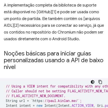
A implementação completa da biblioteca de suporte
está disponível no [GitHub][1] e pode ser usada como
um ponto de partida. Ele também contém os [arquivos
AIDL][2] necessários para se conectar ao serviço, já que
os contidos no repositório do Chromium não podem ser
usados diretamente com o Android Studio.
Noções básicas para iniciar guias
personalizadas usando a API de baixo
nível
// Using a VIEW intent for compatibility with any ot
// Caller should not be setting FLAG_ACTIVITY_NEW_TA
// FLAG_ACTIVITY_NEW_DOCUMENT. 
String
url
=
¨
https
:
//paul.kinlan.me/¨;
Intent
intent
=
new
Intent
(
Intent
.
ACTION_VIEW
,
Uri
.
p