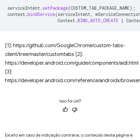
serviceIntent
.
setPackage
(
CUSTOM_TAB_PACKAGE_NAME
);
context
.
bindService
(
serviceIntent
,
mServiceConnectio
Context
.
BIND_AUTO_CREATE
|
Conte
[1]: https://github.com/GoogleChrome/custom-tabs-
client/tree/master/customtabs [2]:
https://developer.android.com/guide/components/aidl.html
[3]:
https://developer.android.com/reference/androidx/brows
Isso foi útil?
Exceto em caso de indicação contrária, o conteúdo desta página é