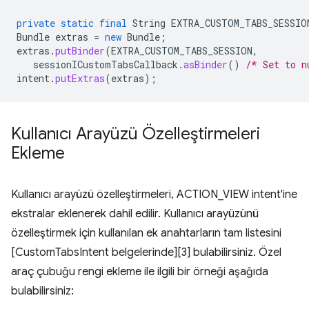
private
static
final
String
EXTRA_CUSTOM_TABS_SESSIO
Bundle
extras
=
new
Bundle
;
extras
.
putBinder
(
EXTRA_CUSTOM_TABS_SESSION
,
sessionICustomTabsCallback
.
asBinder
()
/* Set to n
intent
.
putExtras
(
extras
);
Kullanıcı Arayüzü Özelleştirmeleri
Ekleme
Kullanıcı arayüzü özelleştirmeleri, ACTION_VIEW intent'ine
ekstralar eklenerek dahil edilir. Kullanıcı arayüzünü
özelleştirmek için kullanılan ek anahtarların tam listesini
[CustomTabsIntent belgelerinde][3] bulabilirsiniz. Özel
araç çubuğu rengi ekleme ile ilgili bir örneği aşağıda
bulabilirsiniz: