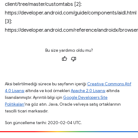
client/tree/master/customtabs [2]:
https://developer.android.com/guide/components/aidl.html
[3]:
https://developer.android.com/reference/androidx/brows
Bu size yardımcı oldu mu?
Aksi belirtilmediği sürece bu sayfanın içeriği
Creative Commons Atıf
4.0 Lisansı
altında ve kod örnekleri
Apache 2.0 Lisansı
altında
lisanslanmıştır. Ayrıntılı bilgi için
Google Developers Site
Politikaları
'na göz atın. Java, Oracle ve/veya satış ortaklarının
tescilli ticari markasıdır.
Son güncelleme tarihi: 2020-02-04 UTC.