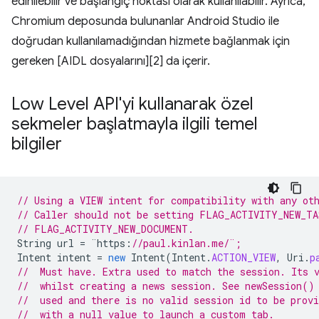
edinilebilir ve başlangıç noktası olarak kullanılabilir. Ayrıca,
Chromium deposunda bulunanlar Android Studio ile
doğrudan kullanılamadığından hizmete bağlanmak için
gereken [AIDL dosyalarını][2] da içerir.
Low Level API'yi kullanarak özel
sekmeler başlatmayla ilgili temel
bilgiler
// Using a VIEW intent for compatibility with any ot
// Caller should not be setting FLAG_ACTIVITY_NEW_TA
// FLAG_ACTIVITY_NEW_DOCUMENT. 
String
url
=
¨
https
:
//paul.kinlan.me/¨;
Intent
intent
=
new
Intent
(
Intent
.
ACTION_VIEW
,
Uri
.
p
//  Must have. Extra used to match the session. Its 
//  whilst creating a news session. See newSession()
//  used and there is no valid session id to be provi
//  with a null value to launch a custom tab.