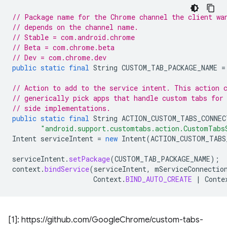
// Package name for the Chrome channel the client wa
// depends on the channel name.
// Stable = com.android.chrome
// Beta = com.chrome.beta
// Dev = com.chrome.dev
public
static
final
String
CUSTOM_TAB_PACKAGE_NAME
=
// Action to add to the service intent. This action 
// generically pick apps that handle custom tabs for
// side implementations.
public
static
final
String
ACTION_CUSTOM_TABS_CONNEC
"android.support.customtabs.action.CustomTabs
Intent
serviceIntent
=
new
Intent
(
ACTION_CUSTOM_TABS
serviceIntent
.
setPackage
(
CUSTOM_TAB_PACKAGE_NAME
);
context
.
bindService
(
serviceIntent
,
mServiceConnectio
Context
.
BIND_AUTO_CREATE
|
Conte
[1]: https://github.com/GoogleChrome/custom-tabs-