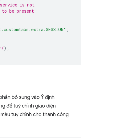
service is not 
 to be present 
t.customtabs.extra.SESSION"
;
*/
);
phần bổ sung vào Ý định
 để tuỳ chỉnh giao diện
êm màu tuỳ chỉnh cho thanh công