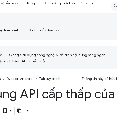
 điển hình
Blog
Tính năng mới trong Chrome
ậy trên web
Ý định của Android
Google sử dụng công nghệ AI để dịch nội dung sang ngôn
ản dịch bằng AI có thể có lỗi.
s
Web on Android
Tab tùy chỉnh
Thông tin này có hữu
ng API cấp thấp của
h