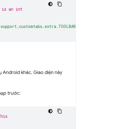
 is an int
.support.customtabs.extra.TOOLBAR_COLOR"
;
ụ Android khác. Giao diện này
nạp trước:
This