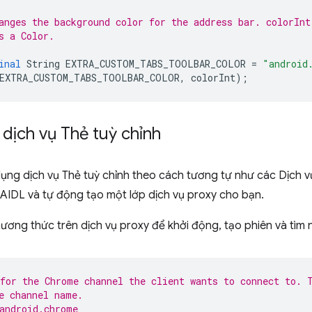
anges the background color for the address bar. colorInt
s a Color.
inal
String
EXTRA_CUSTOM_TABS_TOOLBAR_COLOR
=
"android
EXTRA_CUSTOM_TABS_TOOLBAR_COLOR
,
colorInt
);
i dịch vụ Thẻ tuỳ chỉnh
ụng dịch vụ Thẻ tuỳ chỉnh theo cách tương tự như các Dịch v
AIDL và tự động tạo một lớp dịch vụ proxy cho bạn.
ơng thức trên dịch vụ proxy để khởi động, tạo phiên và tìm 
for the Chrome channel the client wants to connect to. 
e channel name.
android.chrome