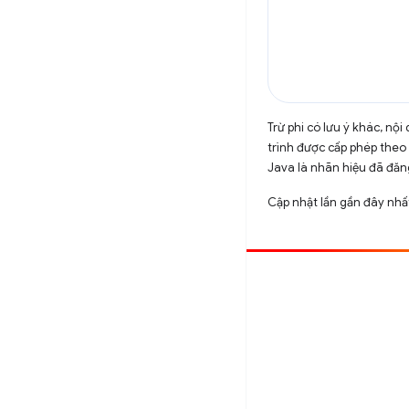
Trừ phi có lưu ý khác, n
trình được cấp phép theo
Java là nhãn hiệu đã đăng
Cập nhật lần gần đây nh
Đóng góp
Báo cáo lỗi
Xem các sự cố mở