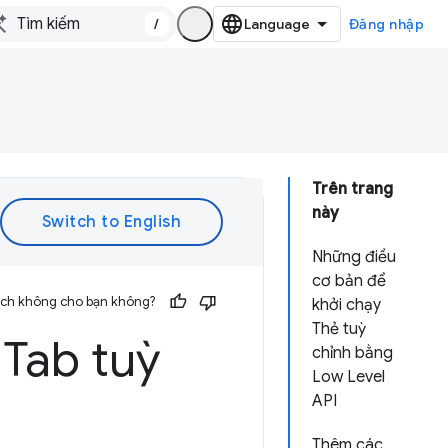
/
Đăng nhập
Trên trang
này
Những điều
cơ bản để
 ích không cho bạn không?
khởi chạy
Thẻ tuỳ
 Tab tuỳ
chỉnh bằng
Low Level
API
Thêm các