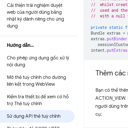
//  whilst creat
Cải thiện trải nghiệm duyệt
//  used and the
web của người dùng bằng
//  with a null 
nhật ký dành riêng cho ứng
dụng
private
static
f
Bundle
extras
=
extras
.
putBinder
sessionICusto
Hướng dẫn
.
.
.
intent
.
putExtras
Cho phép ứng dụng gốc xử lý
nội dung
Thêm các 
Mở thẻ tuỳ chỉnh cho đường
liên kết trong Web
View
Bạn có thể thê
Kiểm tra thiết bị để xem có hỗ
ACTION_VIEW. B
trợ Thẻ tuỳ chỉnh
người dùng trên
cụ:
Sử dụng API thẻ tuỳ chỉnh