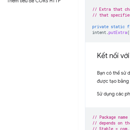
Thêm tiêu đề CORS HTTP
// Extra that ch
// that specifie
private
static
f
intent
.
putExtra
(
Kết nối vớ
Bạn có thể sử d
được tạo bằng 
Sử dụng các phư
// Package name 
// depends on th
// Stable = com.