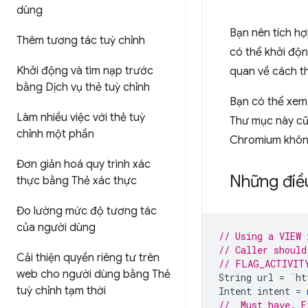
dùng
Bạn nên tích h
Thêm tương tác tuỳ chỉnh
có thể khởi độ
Khởi động và tìm nạp trước
quan về cách th
bằng Dịch vụ thẻ tuỳ chỉnh
Bạn có thể xem 
Làm nhiều việc với thẻ tuỳ
Thư mục này cũn
chỉnh một phần
Chromium không
Đơn giản hoá quy trình xác
Những điều
thực bằng Thẻ xác thực
Đo lường mức độ tương tác
của người dùng
// Using a VIEW 
// Caller should
Cải thiện quyền riêng tư trên
// FLAG_ACTIVIT
web cho người dùng bằng Thẻ
String
url
=
¨
ht
tuỳ chỉnh tạm thời
Intent
intent
=
//  Must have. E