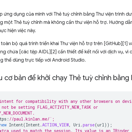
ợp ứng dụng của mình với Thẻ tuỳ chỉnh bằng Thư viện trình 
ng một Thẻ tuỳ chỉnh mà không cần thư viện hỗ trợ. Hướng dẫ
ực hiện việc này.
toàn bộ quá trình triển khai Thư viện hỗ trợ trên [GitHub][1] 
g chứa [các tệp AIDL][2] cần thiết để kết nối với dịch vụ, vì 
 thể dùng trực tiếp với Android Studio.
 cơ bản để khởi chạy Thẻ tuỳ chỉnh bằng
intent for compatibility with any other browsers on devi
 not be setting FLAG_ACTIVITY_NEW_TASK or 
Y_NEW_DOCUMENT. 
tps
:
//paul.kinlan.me/¨;
new
Intent
(
Intent
.
ACTION_VIEW
,
Uri
.
parse
(
url
));
xtra used to match the session. Its value is an IBinder 