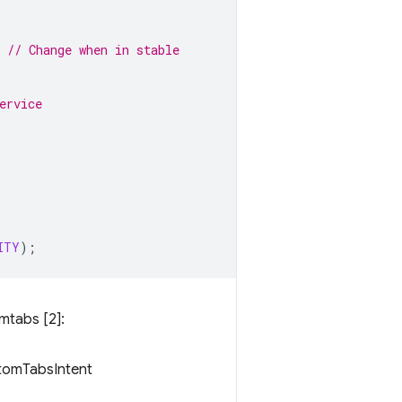
// Change when in stable
 
ervice 
ITY
);
mtabs [2]:
stomTabsIntent