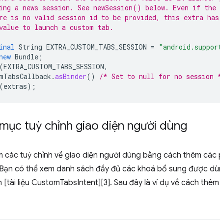
ing a news session. See newSession() below. Even if the 
re is no valid session id to be provided, this extra has
value to launch a custom tab.
inal
String
EXTRA_CUSTOM_TABS_SESSION
=
"android.suppor
new
Bundle
;
(
EXTRA_CUSTOM_TABS_SESSION
,
mTabsCallback
.
asBinder
()
/* Set to null for no session 
(
extras
);
mục tuỳ chỉnh giao diện người dùng
m các tuỳ chỉnh về giao diện người dùng bằng cách thêm các 
ạn có thể xem danh sách đầy đủ các khoá bổ sung được dùng
 [tài liệu CustomTabsIntent][3]. Sau đây là ví dụ về cách th