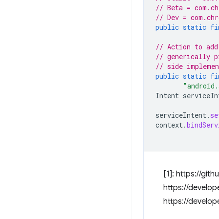
// Beta = com.ch
// Dev = com.chr
public
static
fi
// Action to add
// generically p
// side implemen
public
static
fi
"android.
Intent
serviceIn
serviceIntent
.
se
context
.
bindServ
[1]: https://g
https://develop
https://develo