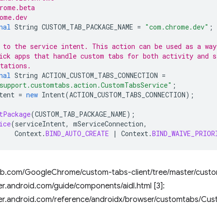
rome.beta
ome.dev
nal
String
CUSTOM_TAB_PACKAGE_NAME
=
"com.chrome.dev"
;
 to the service intent. This action can be used as a way
ick apps that handle custom tabs for both activity and s
tations.
nal
String
ACTION_CUSTOM_TABS_CONNECTION
=
support.customtabs.action.CustomTabsService"
;
tent
=
new
Intent
(
ACTION_CUSTOM_TABS_CONNECTION
);
tPackage
(
CUSTOM_TAB_PACKAGE_NAME
);
ice
(
serviceIntent
,
mServiceConnection
,
Context
.
BIND_AUTO_CREATE
|
Context
.
BIND_WAIVE_PRIOR
ithub.com/GoogleChrome/custom-tabs-client/tree/master/custo
er.android.com/guide/components/aidl.html [3]:
per.android.com/reference/androidx/browser/customtabs/Cu