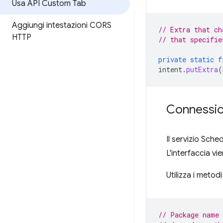
Usa API Custom Tab
Aggiungi intestazioni CORS
// Extra that ch
HTTP
// that specifie
private
static
f
intent
.
putExtra
(
Connession
Il servizio Sche
L'interfaccia v
Utilizza i metod
// Package name 