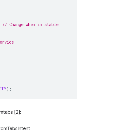
// Change when in stable
 
ervice 
ITY
);
mtabs [2]:
stomTabsIntent