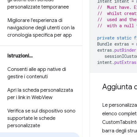
Intent
intent
=
personalizzate temporanee
//  Must have. E
//  whilst creat
//  used and the
Migliorare l'esperienza di
//  with a null 
navigazione degli utenti con la
cronologia specifica per app
private
static
f
Bundle
extras
=
extras
.
putBinder
Istruzioni…
sessionICusto
intent
.
putExtras
Consenti alle app native di
gestire i contenuti
Aggiunta d
Apri la scheda personalizzata
per i link in Web
View
Le personalizza
Verifica se sul dispositivo sono
elenco completo 
supportate le schede
CustomTabsInten
personalizzate
barra degli stru