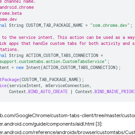
e channel name.
android.chrome
rome.beta
ome.dev
nal
String
CUSTOM_TAB_PACKAGE_NAME
=
"com.chrome.dev"
;
 to the service intent. This action can be used as a way
ick apps that handle custom tabs for both activity and s
tations.
nal
String
ACTION_CUSTOM_TABS_CONNECTION
=
support.customtabs.action.CustomTabsService"
;
tent
=
new
Intent
(
ACTION_CUSTOM_TABS_CONNECTION
);
tPackage
(
CUSTOM_TAB_PACKAGE_NAME
);
ice
(
serviceIntent
,
mServiceConnection
,
Context
.
BIND_AUTO_CREATE
|
Context
.
BIND_WAIVE_PRIOR
ithub.com/GoogleChrome/custom-tabs-client/tree/master/custo
er.android.com/guide/components/aidl.html [3]:
per.android.com/reference/androidx/browser/customtabs/Cu