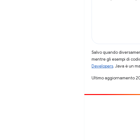
Salvo quando diversamente
mentre gli esempi di codi
Developers
. Java è un ma
Ultimo aggiornamento 2
Contribuisci
Segnala un bug
Visualizza i problemi aperti