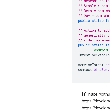
// depends on th
// Stable = com.
// Beta = com.ch
// Dev = com.chr
public
static
fi
// Action to add
// generically p
// side implemen
public
static
fi
"android.
Intent
serviceIn
serviceIntent
.
se
context
.
bindServ
[1]: https://g
https://develop
https://develo