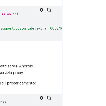
 is an int
.support.customtabs.extra.TOOLBAR_COLOR"
;
ltri servizi Android.
ervizio proxy.
ni e il precaricamento:
This