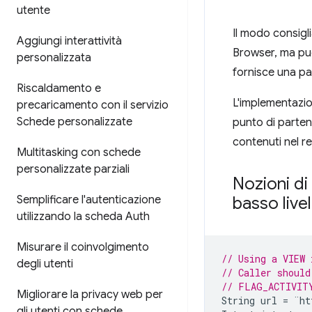
utente
Il modo consigli
Aggiungi interattività
Browser, ma puo
personalizzata
fornisce una p
Riscaldamento e
L'implementazio
precaricamento con il servizio
Schede personalizzate
punto di partenz
contenuti nel r
Multitasking con schede
personalizzate parziali
Nozioni di
Semplificare l'autenticazione
basso livel
utilizzando la scheda Auth
Misurare il coinvolgimento
// Using a VIEW 
degli utenti
// Caller should
// FLAG_ACTIVIT
Migliorare la privacy web per
String
url
=
¨
ht
gli utenti con schede