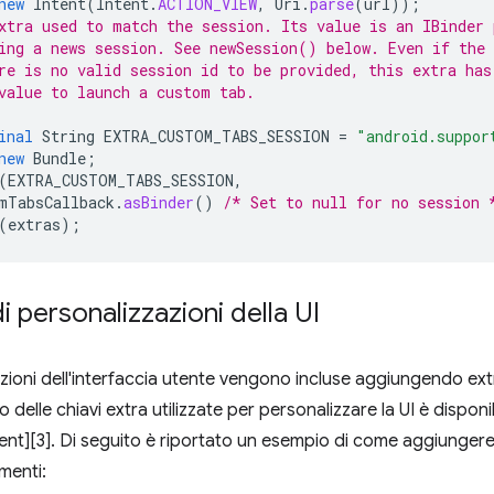
new
Intent
(
Intent
.
ACTION_VIEW
,
Uri
.
parse
(
url
));
xtra used to match the session. Its value is an IBinder 
ing a news session. See newSession() below. Even if the 
re is no valid session id to be provided, this extra has
value to launch a custom tab.
inal
String
EXTRA_CUSTOM_TABS_SESSION
=
"android.suppor
new
Bundle
;
(
EXTRA_CUSTOM_TABS_SESSION
,
mTabsCallback
.
asBinder
()
/* Set to null for no session 
(
extras
);
i personalizzazioni della UI
zioni dell'interfaccia utente vengono incluse aggiungendo ext
delle chiavi extra utilizzate per personalizzare la UI è dispon
t][3]. Di seguito è riportato un esempio di come aggiungere 
menti: