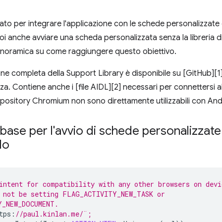
ato per integrare l'applicazione con le schede personalizzate è
i anche avviare una scheda personalizzata senza la libreria 
anoramica su come raggiungere questo obiettivo.
ne completa della Support Library è disponibile su [GitHub][1
a. Contiene anche i [file AIDL][2] necessari per connettersi al 
epository Chromium non sono direttamente utilizzabili con And
 base per l'avvio di schede personalizzate 
lo
intent for compatibility with any other browsers on devi
 not be setting FLAG_ACTIVITY_NEW_TASK or 
Y_NEW_DOCUMENT. 
tps
:
//paul.kinlan.me/¨;