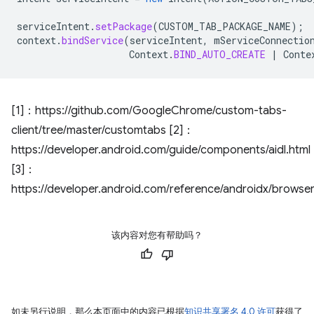
serviceIntent
.
setPackage
(
CUSTOM_TAB_PACKAGE_NAME
);
context
.
bindService
(
serviceIntent
,
mServiceConnectio
Context
.
BIND_AUTO_CREATE
|
Conte
[1]：https://github.com/GoogleChrome/custom-tabs-
client/tree/master/customtabs [2]：
https://developer.android.com/guide/components/aidl.html
[3]：
https://developer.android.com/reference/androidx/brows
该内容对您有帮助吗？
如未另行说明，那么本页面中的内容已根据
知识共享署名 4.0 许可
获得了