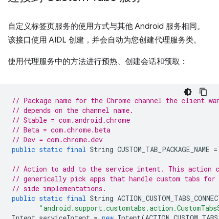
自定义标签页服务的使用方式与其他 Android 服务相同。
该接口使用 AIDL 创建，并会自动为您创建代理服务类。
使用代理服务中的方法进行预热、创建会话和预取：
// Package name for the Chrome channel the client wa
// depends on the channel name.
// Stable = com.android.chrome
// Beta = com.chrome.beta
// Dev = com.chrome.dev
public
static
final
String
CUSTOM_TAB_PACKAGE_NAME
=
// Action to add to the service intent. This action 
// generically pick apps that handle custom tabs for
// side implementations.
public
static
final
String
ACTION_CUSTOM_TABS_CONNEC
"android.support.customtabs.action.CustomTabs
Intent
serviceIntent
=
new
Intent
(
ACTION_CUSTOM_TABS