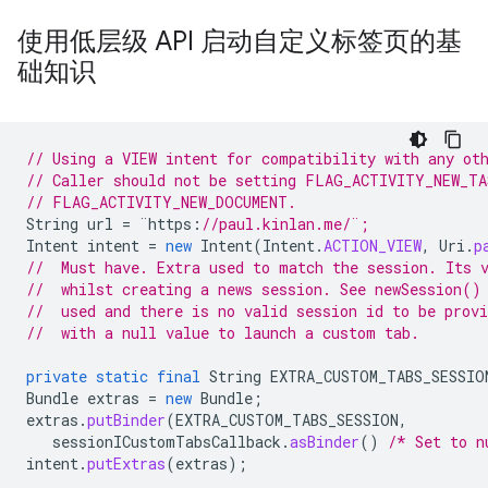
使用低层级 API 启动自定义标签页的基
础知识
// Using a VIEW intent for compatibility with any ot
// Caller should not be setting FLAG_ACTIVITY_NEW_TA
// FLAG_ACTIVITY_NEW_DOCUMENT. 
String
url
=
¨
https
:
//paul.kinlan.me/¨;
Intent
intent
=
new
Intent
(
Intent
.
ACTION_VIEW
,
Uri
.
p
//  Must have. Extra used to match the session. Its 
//  whilst creating a news session. See newSession()
//  used and there is no valid session id to be provi
//  with a null value to launch a custom tab.
private
static
final
String
EXTRA_CUSTOM_TABS_SESSIO
Bundle
extras
=
new
Bundle
;
extras
.
putBinder
(
EXTRA_CUSTOM_TABS_SESSION
,
sessionICustomTabsCallback
.
asBinder
()
/* Set to n
intent
.
putExtras
(
extras
);