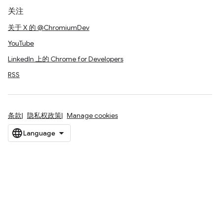
关注
关于 X 的 @ChromiumDev
YouTube
LinkedIn 上的 Chrome for Developers
RSS
条款
隐私权政策
Manage cookies