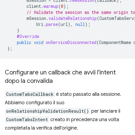
mSession
=
client
.
newSession
(
callback
);
client
.
warmup
(
0
);
// Validate the session as the same origin t
mSession
.
validateRelationship
(
CustomTabsServ
Uri
.
parse
(
url
),
null
);
}
@Override
public
void
onServiceDisconnected
(
ComponentName
};
Configurare un callback che avvii l'intent
dopo la convalida
CustomTabsCallback
è stato passato alla sessione.
Abbiamo configurato il suo
onRelationshipValidationResult()
per lanciare il
CustomTabsIntent
creato in precedenza una volta
completata la verifica dell'origine.