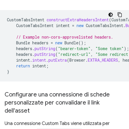
CustomTabsIntent
constructExtraHeadersIntent
(
CustomT
CustomTabsIntent
intent
=
new
CustomTabsIntent
.
B
// Example non-cors-approvelisted headers.
Bundle
headers
=
new
Bundle
();
headers
.
putString
(
"bearer-token"
,
"Some token"
);
headers
.
putString
(
"redirect-url"
,
"Some redirect
intent
.
intent
.
putExtra
(
Browser
.
EXTRA_HEADERS
,
he
return
intent
;
}
Configurare una connessione di schede
personalizzate per convalidare il link
dell'asset
Una connessione Custom Tabs viene utilizzata per