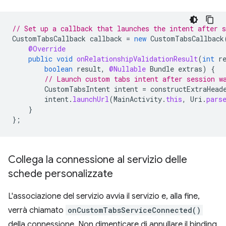
// Set up a callback that launches the intent after s
CustomTabsCallback
callback
=
new
CustomTabsCallback
@Override
public
void
onRelationshipValidationResult
(
int
r
boolean
result
,
@Nullable
Bundle
extras
)
{
// Launch custom tabs intent after session w
CustomTabsIntent
intent
=
constructExtraHead
intent
.
launchUrl
(
MainActivity
.
this
,
Uri
.
pars
}
};
Collega la connessione al servizio delle
schede personalizzate
L'associazione del servizio avvia il servizio e, alla fine,
verrà chiamato
onCustomTabsServiceConnected()
della connessione. Non dimenticare di annullare il binding