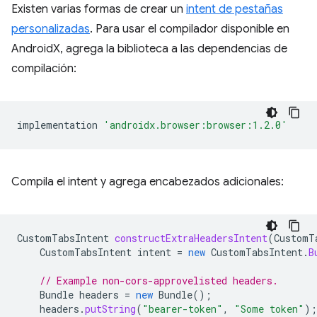
Existen varias formas de crear un
intent de pestañas
personalizadas
. Para usar el compilador disponible en
AndroidX, agrega la biblioteca a las dependencias de
compilación:
implementation
'androidx.browser:browser:1.2.0'
Compila el intent y agrega encabezados adicionales:
CustomTabsIntent
constructExtraHeadersIntent
(
CustomT
CustomTabsIntent
intent
=
new
CustomTabsIntent
.
B
// Example non-cors-approvelisted headers.
Bundle
headers
=
new
Bundle
();
headers
.
putString
(
"bearer-token"
,
"Some token"
);