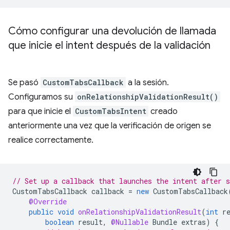
Cómo configurar una devolución de llamada
que inicie el intent después de la validación
Se pasó
CustomTabsCallback
a la sesión.
Configuramos su
onRelationshipValidationResult()
para que inicie el
CustomTabsIntent
creado
anteriormente una vez que la verificación de origen se
realice correctamente.
// Set up a callback that launches the intent after s
CustomTabsCallback
callback
=
new
CustomTabsCallback
@Override
public
void
onRelationshipValidationResult
(
int
r
boolean
result
,
@Nullable
Bundle
extras
)
{