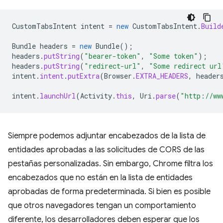
CustomTabsIntent
intent
=
new
CustomTabsIntent
.
Build
Bundle
headers
=
new
Bundle
();
headers
.
putString
(
"bearer-token"
,
"Some token"
);
headers
.
putString
(
"redirect-url"
,
"Some redirect url
intent
.
intent
.
putExtra
(
Browser
.
EXTRA_HEADERS
,
header
intent
.
launchUrl
(
Activity
.
this
,
Uri
.
parse
(
"http://ww
Siempre podemos adjuntar encabezados de la lista de
entidades aprobadas a las solicitudes de CORS de las
pestañas personalizadas. Sin embargo, Chrome filtra los
encabezados que no están en la lista de entidades
aprobadas de forma predeterminada. Si bien es posible
que otros navegadores tengan un comportamiento
diferente, los desarrolladores deben esperar que los