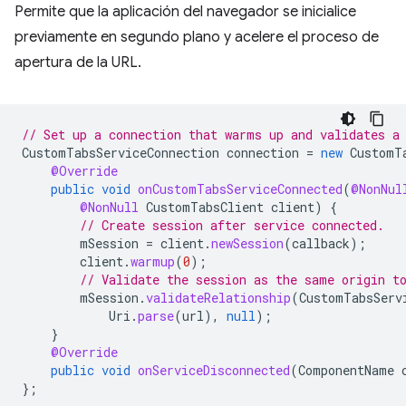
Permite que la aplicación del navegador se inicialice
previamente en segundo plano y acelere el proceso de
apertura de la URL.
// Set up a connection that warms up and validates a
CustomTabsServiceConnection
connection
=
new
CustomT
@Override
public
void
onCustomTabsServiceConnected
(
@NonNul
@NonNull
CustomTabsClient
client
)
{
// Create session after service connected.
mSession
=
client
.
newSession
(
callback
);
client
.
warmup
(
0
);
// Validate the session as the same origin t
mSession
.
validateRelationship
(
CustomTabsServ
Uri
.
parse
(
url
),
null
);
}
@Override
public
void
onServiceDisconnected
(
ComponentName
};