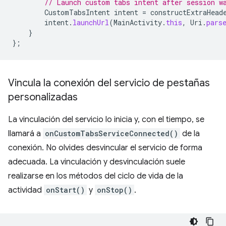
// Launch custom tabs intent after session w
CustomTabsIntent
intent
=
constructExtraHead
intent
.
launchUrl
(
MainActivity
.
this
,
Uri
.
pars
}
};
Vincula la conexión del servicio de pestañas
personalizadas
La vinculación del servicio lo inicia y, con el tiempo, se
llamará a
onCustomTabsServiceConnected()
de la
conexión. No olvides desvincular el servicio de forma
adecuada. La vinculación y desvinculación suele
realizarse en los métodos del ciclo de vida de la
actividad
onStart()
y
onStop()
.