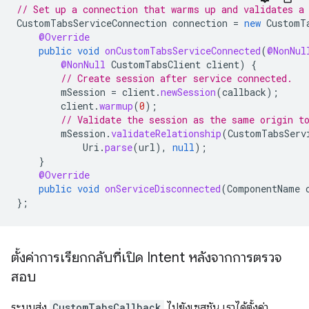
// Set up a connection that warms up and validates a
CustomTabsServiceConnection
connection
=
new
CustomT
@Override
public
void
onCustomTabsServiceConnected
(
@NonNul
@NonNull
CustomTabsClient
client
)
{
// Create session after service connected.
mSession
=
client
.
newSession
(
callback
);
client
.
warmup
(
0
);
// Validate the session as the same origin t
mSession
.
validateRelationship
(
CustomTabsServ
Uri
.
parse
(
url
),
null
);
}
@Override
public
void
onServiceDisconnected
(
ComponentName
};
ตั้งค่าการเรียกกลับที่เปิด Intent หลังจากการตรวจ
สอบ
ระบบส่ง
CustomTabsCallback
ไปยังเซสชัน เราได้ตั้งค่า