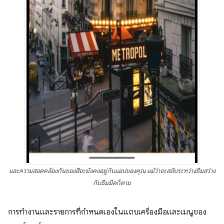
และความสอดคล้องกันของสีจะยังคงอยู่กับแอปของคุณ แม้ว่าจะสลับระหว่างธีมสว่าง
กับธีมมืดก็ตาม
การทำงานและรายการที่กำหนดเองในแถบเครื่องมือและเมนูของ