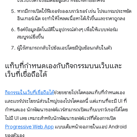
ใช้เว็บไซต์ที่เชื่อมต่ออยู่แล้ว หรือให้สิทธิ์อีกครั้ง
หากมีการเปิดใช้ฟีเจอร์ของเบราว์เซอร์ เช่น โปรแกรมประหยัด
อินเทอร์เน็ต จะทำให้โหลดเนื้อหาได้เร็วขึ้นและราคาถูกลง
ซิงค์ข้อมูลอัตโนมัติในอุปกรณ์ต่างๆ เพื่อให้แบบฟอร์ม
สมบูรณ์ยิ่งขึ้น
ผู้ใช้สามารถกลับไปยังแอปโดยมีปุ่มย้อนกลับในตัว
แท็บที่กำหนดเองกับกิจกรรมบนเว็บและ
เว็บที่เชื่อถือได้
กิจกรรมในเว็บที่เชื่อถือได้
ช่วยขยายโปรโตคอลแท็บที่กำหนดเอง
และแชร์ประโยชน์ส่วนใหญ่ของโปรโตคอลนี้ แต่แทนที่จะมี UI ที่
กำหนดเอง นักพัฒนาซอฟต์แวร์สามารถเปิดแท็บเบราว์เซอร์ได้โดย
ไม่มี UI เลย เหมาะสำหรับนักพัฒนาซอฟต์แวร์ที่ต้องการเปิด
Progressive Web App
แบบเต็มหน้าจอภายในแอป Android
ของตัวเอง