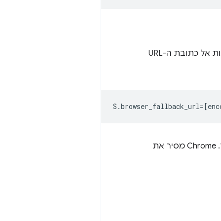
כשפעולה של כוונה לא נפתרה או כשאפליקציה חיצונית לא מופעלת, את המשתמש ניתן להפנות אל כתובת ה-URL