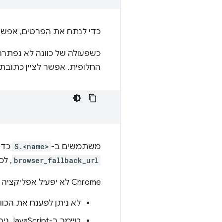
כדי לנתח את הפרטים, אפשר 
החלופית. אפשר לציין כתובת URL חלופית עם Intent מיוחד
משתמשים ב-
S.<name>
כדי להגדיר תו
browser_fallback_url
, לכ
Chrome לא יפעיל אפליקציה חיצונית במקרים הבאים:
לא ניתן לפענח את הכוו
טיימר ב-JavaScript ניסה לפתוח אפליקציה ללא תנועת משתמש.