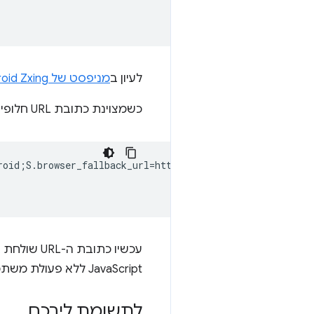
לעיון ב
מניפסט של Android Zxing
כשמצוינת כתובת URL חלופית, כתובת ה-URL המלאה נראית כך:
roid;S.browser_fallback_url=http%3A%2F%2Fzxing.org;end">
עכשיו כתובת ה-URL שולחת את המשתמשים אל
JavaScript ללא פעולת משתמש, או מקרים אחרים שבהם לא להפעיל אפליקציה חיצונית.
לתשומת ליבכם