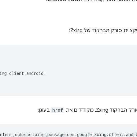
ing.client.android;  

Zxin, מקודדים את
href
בעוגן:
ntent;scheme=zxing;package=com.google.zxing.client.andro