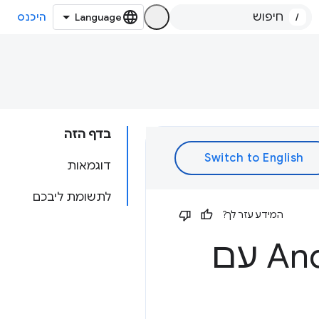
/
היכנס
בדף הזה
דוגמאות
לתשומת ליבכם
המידע עזר לך?
אובייקטים מסוג Intent של Android עם