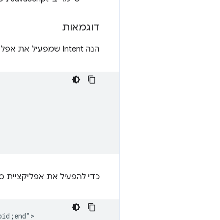
דוגמאות
הנה Intent שמפעיל את אפליקציית סורק הברקוד של Zxing:
כדי להפעיל את אפליקציית סורק הברקוד g
id;end">
