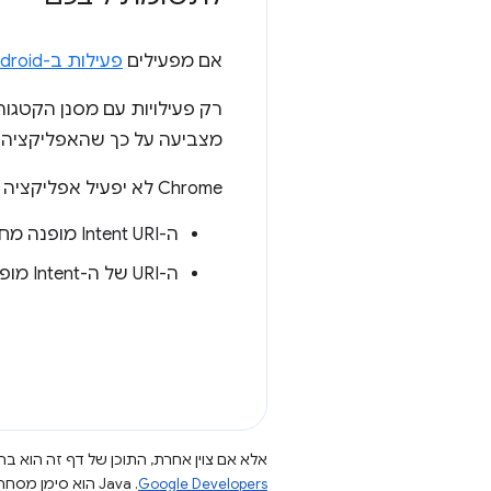
אם מפעילים
פעילות ב-Android
רק פעילויות עם מסנן הקטגור
מצביעה על כך שהאפליקציה 
Chrome לא יפעיל אפליקציה חיצונית ל-Intent URI נתון אם:
ה-Intent URI מופנה מחדש מכתובת URL שהוקלדה.
ה-URI של ה-Intent מופעל ללא פעולת משתמש.
אלא אם צוין אחרת, התוכן של דף זה הוא ברי
Google Developers‏
.‏ Java הוא סימן מסחרי רשום של חברת Oracle ו/או של השותפים העצמאיים שלה.