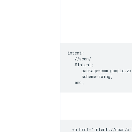
intent:  

   //scan/  

   #Intent;  

      package=com.google.zx
      scheme=zxing;  

  <a href="intent://scan/#I