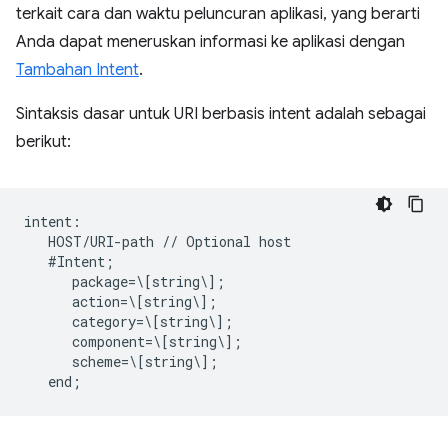
terkait cara dan waktu peluncuran aplikasi, yang berarti
Anda dapat meneruskan informasi ke aplikasi dengan
Tambahan Intent
.
Sintaksis dasar untuk URI berbasis intent adalah sebagai
berikut:
intent:  

   HOST/URI-path // Optional host  

   #Intent;  

      package=\[string\];  

      action=\[string\];  

      category=\[string\];  

      component=\[string\];  

      scheme=\[string\];  
