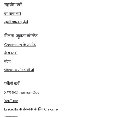
सहयोग करें
बग दायर करें
खुली समस्याएं देखें
मिलता-जुलता कॉन्टेंट
Chromium के अपडेट
केस स्टडी
संग्रह
पॉडकास्ट और टीवी शो
फ़ॉलो करें
X पर @ChromiumDev
YouTube
LinkedIn पर डेवलपर के लिए Chrome