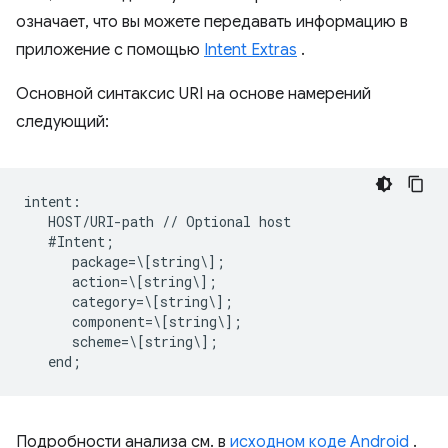
означает, что вы можете передавать информацию в
приложение с помощью
Intent Extras
.
Основной синтаксис URI на основе намерений
следующий:
intent:  

   HOST/URI-path // Optional host  

   #Intent;  

      package=\[string\];  

      action=\[string\];  

      category=\[string\];  

      component=\[string\];  

      scheme=\[string\];  

Подробности анализа см. в
исходном коде Android
.