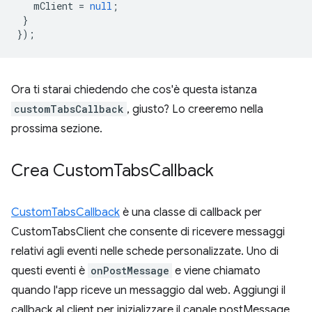
mClient
=
null
;
}
});
Ora ti starai chiedendo che cos'è questa istanza
customTabsCallback
, giusto? Lo creeremo nella
prossima sezione.
Crea Custom
Tabs
Callback
CustomTabsCallback
è una classe di callback per
CustomTabsClient che consente di ricevere messaggi
relativi agli eventi nelle schede personalizzate. Uno di
questi eventi è
onPostMessage
e viene chiamato
quando l'app riceve un messaggio dal web. Aggiungi il
callback al client per inizializzare il canale postMessage