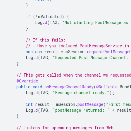
}
if
(
!
mValidated
)
{
Log
.
d
(
TAG
,
"Not starting PostMessage as 
}
// If this fails:
// - Have you included PostMessageService in
boolean
result
=
mSession
.
requestPostMessage
Log
.
d
(
TAG
,
"Requested Post Message Channel: 
}
// This gets called when the channel we requeste
@Override
public
void
onMessageChannelReady
(
@Nullable
Bund
Log
.
d
(
TAG
,
"Message channel ready."
);
int
result
=
mSession
.
postMessage
(
"First mes
Log
.
d
(
TAG
,
"postMessage returned: "
+
result
}
// Listens for upcoming messages from Web.