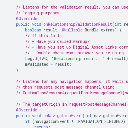
// Listens for the validation result, you can us
// logging purposes.
@Override
public
void
onRelationshipValidationResult
(
int
r
boolean
result
,
@Nullable
Bundle
extras
)
{
// If this fails:
// - Have you called warmup?
// - Have you set up Digital Asset Links cor
// - Double check what browser you're using.
Log
.
d
(
TAG
,
"Relationship result: "
+
result
mValidated
=
result
;
}
// Listens for any navigation happens, it waits 
// then requests post message channel using
// CustomTabsSession#requestPostMessageChannel(s
// The targetOrigin in requestPostMessageChannel
@Override
public
void
onNavigationEvent
(
int
navigationEven
if
(
navigationEvent
!=
NAVIGATION_FINISHED
)
return
;