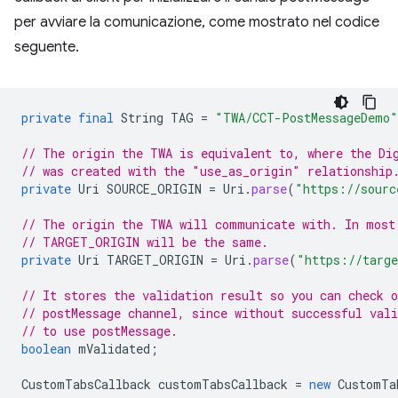
per avviare la comunicazione, come mostrato nel codice
seguente.
private
final
String
TAG
=
"TWA/CCT-PostMessageDemo"
// The origin the TWA is equivalent to, where the Di
// was created with the "use_as_origin" relationship
private
Uri
SOURCE_ORIGIN
=
Uri
.
parse
(
"https://sourc
// The origin the TWA will communicate with. In most
// TARGET_ORIGIN will be the same.
private
Uri
TARGET_ORIGIN
=
Uri
.
parse
(
"https://targe
// It stores the validation result so you can check o
// postMessage channel, since without successful vali
// to use postMessage.
boolean
mValidated
;
CustomTabsCallback
customTabsCallback
=
new
CustomTa