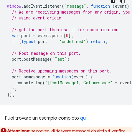
window
.
addEventListener
(
"message"
,
function
(
event
)
// We are receiveing messages from any origin, you
// using event.origin
// get the port then use it for communication.
var
port
=
event
.
ports
[
0
];
if
(
typeof
port
===
'undefined'
)
return
;
// Post message on this port.
port
.
postMessage
(
"Test"
)
// Receive upcoming messages on this port.
port
.
onmessage
=
function
(
event
)
{
console
.
log
(
"[PostMessage1] Got message"
+
event
};
});
Puoi trovare un esempio completo
qui
Attenzione:
se prevedi di ricevere messaggi da altri siti, verifica