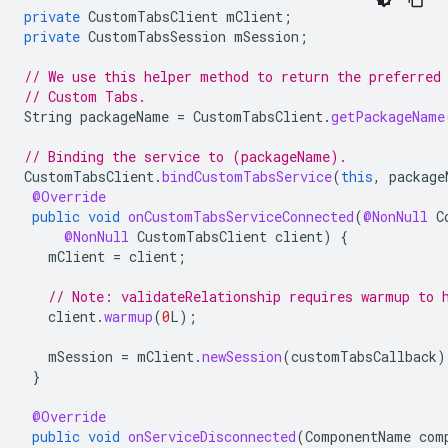
private
CustomTabsClient
mClient
;
private
CustomTabsSession
mSession
;
// We use this helper method to return the preferred
// Custom Tabs.
String
packageName
=
CustomTabsClient
.
getPackageName
// Binding the service to (packageName).
CustomTabsClient
.
bindCustomTabsService
(
this
,
package
@Override
public
void
onCustomTabsServiceConnected
(
@NonNull
C
@NonNull
CustomTabsClient
client
)
{
mClient
=
client
;
// Note: validateRelationship requires warmup to 
client
.
warmup
(
0
L
);
mSession
=
mClient
.
newSession
(
customTabsCallback
)
}
@Override
public
void
onServiceDisconnected
(
ComponentName
com