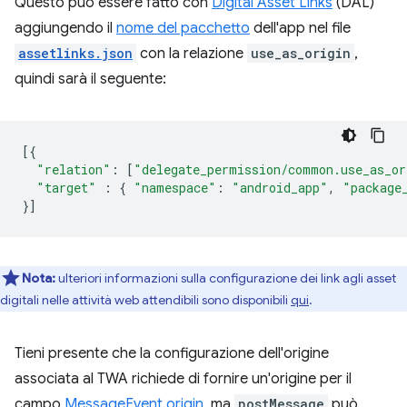
Questo può essere fatto con
Digital Asset Links
(DAL)
aggiungendo il
nome del pacchetto
dell'app nel file
assetlinks.json
con la relazione
use_as_origin
,
quindi sarà il seguente:
[{
"relation"
:
[
"delegate_permission/common.use_as_or
"target"
:
{
"namespace"
:
"android_app"
,
"package
}]
Nota:
ulteriori informazioni sulla configurazione dei link agli asset
digitali nelle attività web attendibili sono disponibili
qui
.
Tieni presente che la configurazione dell'origine
associata al TWA richiede di fornire un'origine per il
campo
MessageEvent.origin
, ma
postMessage
può