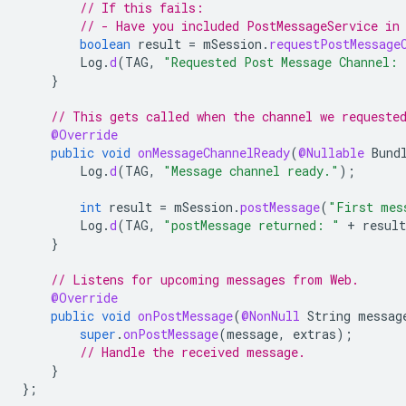
// If this fails:
// - Have you included PostMessageService in
boolean
result
=
mSession
.
requestPostMessage
Log
.
d
(
TAG
,
"Requested Post Message Channel: 
}
// This gets called when the channel we requeste
@Override
public
void
onMessageChannelReady
(
@Nullable
Bund
Log
.
d
(
TAG
,
"Message channel ready."
);
int
result
=
mSession
.
postMessage
(
"First mes
Log
.
d
(
TAG
,
"postMessage returned: "
+
result
}
// Listens for upcoming messages from Web.
@Override
public
void
onPostMessage
(
@NonNull
String
messag
super
.
onPostMessage
(
message
,
extras
);
// Handle the received message.
}
};