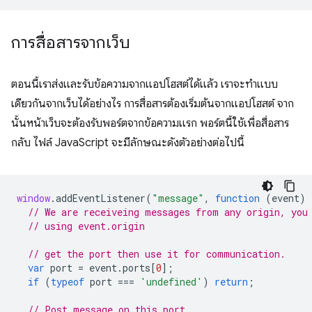
การสื่อสารจากเว็บ
ตอนนี้เราส่งและรับข้อความจากแอปโฮสต์ได้แล้ว เราจะทำแบบ
เดียวกันจากเว็บได้อย่างไร การสื่อสารต้องเริ่มต้นจากแอปโฮสต์ จาก
นั้นหน้าเว็บจะต้องรับพอร์ตจากข้อความแรก พอร์ตนี้ใช้เพื่อสื่อสาร
กลับ ไฟล์ JavaScript จะมีลักษณะดังตัวอย่างต่อไปนี้
window
.
addEventListener
(
"message"
,
function
(
event
)
// We are receiveing messages from any origin, you
// using event.origin
// get the port then use it for communication.
var
port
=
event
.
ports
[
0
];
if
(
typeof
port
===
'undefined'
)
return
;
// Post message on this port.