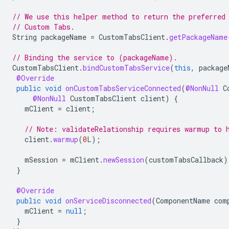
// We use this helper method to return the preferred
// Custom Tabs.
String
packageName
=
CustomTabsClient
.
getPackageName
// Binding the service to (packageName).
CustomTabsClient
.
bindCustomTabsService
(
this
,
package
@Override
public
void
onCustomTabsServiceConnected
(
@NonNull
C
@NonNull
CustomTabsClient
client
)
{
mClient
=
client
;
// Note: validateRelationship requires warmup to 
client
.
warmup
(
0
L
);
mSession
=
mClient
.
newSession
(
customTabsCallback
)
}
@Override
public
void
onServiceDisconnected
(
ComponentName
com
mClient
=
null
;
}