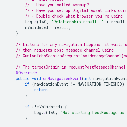
// - Have you called warmup?
// - Have you set up Digital Asset Links cor
// - Double check what browser you're using.
Log
.
d
(
TAG
,
"Relationship result: "
+
result
mValidated
=
result
;
}
// Listens for any navigation happens, it waits 
// then requests post message channel using
// CustomTabsSession#requestPostMessageChannel(s
// The targetOrigin in requestPostMessageChannel
@Override
public
void
onNavigationEvent
(
int
navigationEven
if
(
navigationEvent
!=
NAVIGATION_FINISHED
)
return
;
}
if
(
!
mValidated
)
{
Log
.
d
(
TAG
,
"Not starting PostMessage as 
}