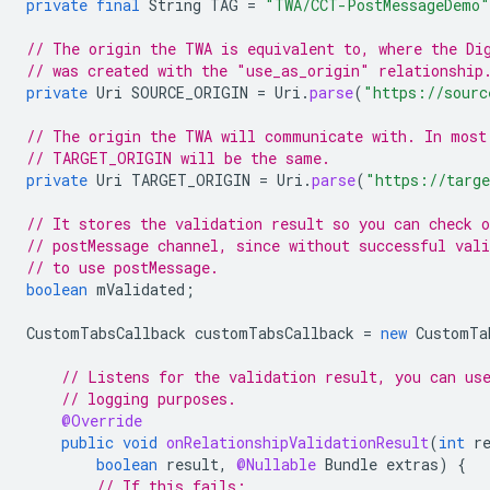
private
final
String
TAG
=
"TWA/CCT-PostMessageDemo"
// The origin the TWA is equivalent to, where the Di
// was created with the "use_as_origin" relationship
private
Uri
SOURCE_ORIGIN
=
Uri
.
parse
(
"https://sourc
// The origin the TWA will communicate with. In most
// TARGET_ORIGIN will be the same.
private
Uri
TARGET_ORIGIN
=
Uri
.
parse
(
"https://targe
// It stores the validation result so you can check o
// postMessage channel, since without successful vali
// to use postMessage.
boolean
mValidated
;
CustomTabsCallback
customTabsCallback
=
new
CustomTa
// Listens for the validation result, you can us
// logging purposes.
@Override
public
void
onRelationshipValidationResult
(
int
r
boolean
result
,
@Nullable
Bundle
extras
)
{
// If this fails: