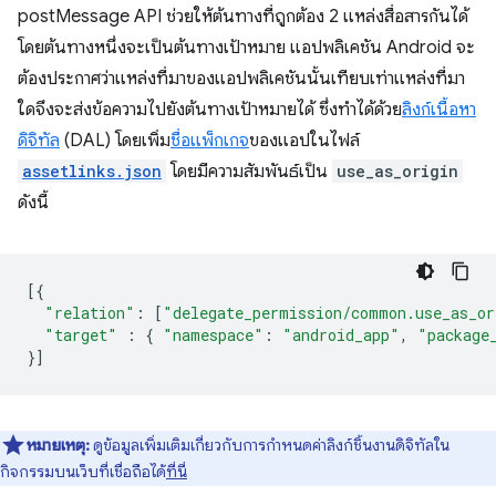
postMessage API ช่วยให้ต้นทางที่ถูกต้อง 2 แหล่งสื่อสารกันได้
โดยต้นทางหนึ่งจะเป็นต้นทางเป้าหมาย แอปพลิเคชัน Android จะ
ต้องประกาศว่าแหล่งที่มาของแอปพลิเคชันนั้นเทียบเท่าแหล่งที่มา
ใดจึงจะส่งข้อความไปยังต้นทางเป้าหมายได้ ซึ่งทำได้ด้วย
ลิงก์เนื้อหา
ดิจิทัล
(DAL) โดยเพิ่ม
ชื่อแพ็กเกจ
ของแอปในไฟล์
assetlinks.json
โดยมีความสัมพันธ์เป็น
use_as_origin
ดังนี้
[{
"relation"
:
[
"delegate_permission/common.use_as_or
"target"
:
{
"namespace"
:
"android_app"
,
"package
}]
หมายเหตุ:
ดูข้อมูลเพิ่มเติมเกี่ยวกับการกำหนดค่าลิงก์ชิ้นงานดิจิทัลใน
กิจกรรมบนเว็บที่เชื่อถือได้
ที่นี่