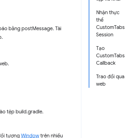
Nhận thực
thể
CustomTabs
 báo bằng postMessage. Tài
Session
b.
Tạo
CustomTabs
Callback
web.
Trao đổi qua
web
ào tệp build.gradle.
đối tượng
Window
trên nhiều