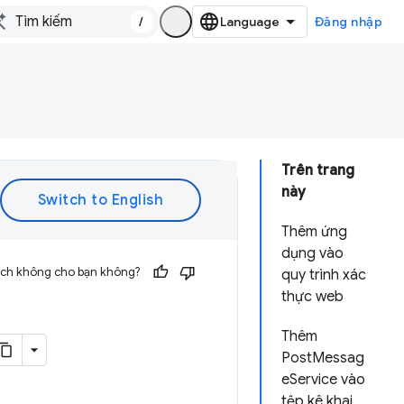
/
Đăng nhập
Trên trang
này
Thêm ứng
dụng vào
 ích không cho bạn không?
quy trình xác
thực web
Thêm
PostMessag
eService vào
tệp kê khai