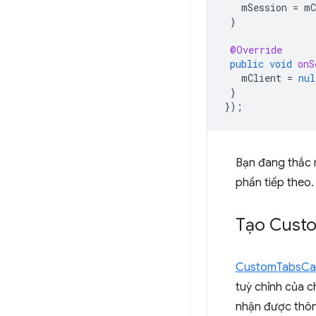
mSession
=
mC
}
@Override
public
void
onS
mClient
=
nul
}
});
Bạn đang thắc
phần tiếp theo.
Tạo Cust
CustomTabsCal
tuỳ chỉnh của c
nhận được thôn