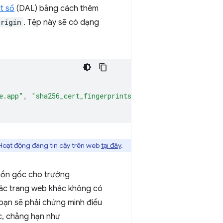
ật số
(DAL) bằng cách thêm
origin
. Tệp này sẽ có dạng
e.app"
,
"sha256_cert_fingerprints"
:
[
""
]
}
 Hoạt động đáng tin cậy trên web
tại đây
.
guồn gốc cho trường
các trang web khác không có
 bạn sẽ phải chứng minh điều
c, chẳng hạn như