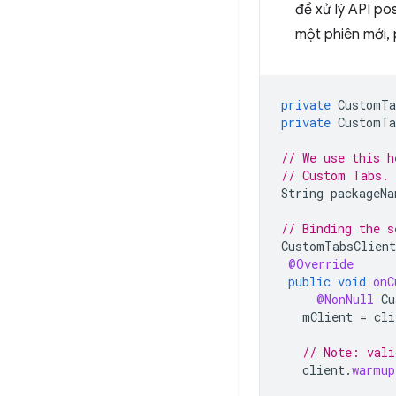
để xử lý API po
một phiên mới,
private
CustomTa
private
CustomTa
// We use this h
// Custom Tabs.
String
packageNa
// Binding the s
CustomTabsClient
@Override
public
void
onC
@NonNull
Cu
mClient
=
cli
// Note: vali
client
.
warmup