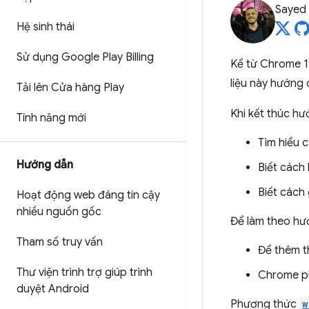
Sayed
Hệ sinh thái
Sử dụng Google Play Billing
Kể từ Chrome 1
liệu này hướng 
Tải lên Cửa hàng Play
Khi kết thúc hư
Tính năng mới
Tìm hiểu 
Hướng dẫn
Biết cách
Biết cách 
Hoạt động web đáng tin cậy
nhiều nguồn gốc
Để làm theo hư
Tham số truy vấn
Để thêm t
Thư viện trình trợ giúp trình
Chrome ph
duyệt Android
Phương thức
w