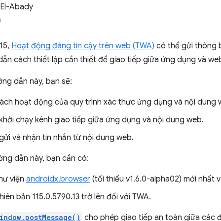
 El-Abady
15,
Hoạt động đáng tin cậy trên web (TWA)
có thể gửi thông
dẫn cách thiết lập cần thiết để giao tiếp giữa ứng dụng và we
ớng dẫn này, bạn sẽ:
cách hoạt động của quy trình xác thực ứng dụng và nội dung 
 khởi chạy kênh giao tiếp giữa ứng dụng và nội dung web.
gửi và nhận tin nhắn từ nội dung web.
ớng dẫn này, bạn cần có:
hư viện
androidx.browser
(tối thiểu v1.6.0-alpha02) mới nhất v
iên bản 115.0.5790.13 trở lên đối với TWA.
indow.postMessage()
cho phép giao tiếp an toàn giữa các 