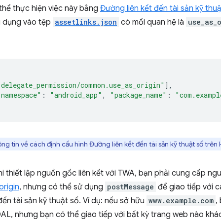
thể thực hiện việc này bằng
Đường liên kết đến tài sản kỹ thu
 dụng vào tệp
assetlinks.json
có mối quan hệ là
use_as_
"delegate_permission/common.use_as_origin"
],
"namespace"
:
"android_app"
,
"package_name"
:
"com.exampl
 tin về cách định cấu hình Đường liên kết đến tài sản kỹ thuật số trên
khi thiết lập nguồn gốc liên kết với TWA, bạn phải cung cấp n
rigin
, nhưng có thể sử dụng
postMessage
để giao tiếp với 
đến tài sản kỹ thuật số. Ví dụ: nếu sở hữu
www.example.com
,
AL, nhưng bạn có thể giao tiếp với bất kỳ trang web nào khá