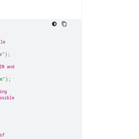
ile
m"
);
IN and
om"
);
ing
ssible
of