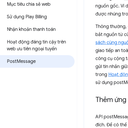
Mục tiêu chia sẻ web
nguồn gốc. Ví d
được nhúng tro
Sử dụng Play Billing
Thông thường, 
Nhận khoản thanh toán
bắt nguồn từ c
Hoạt động đáng tin cậy trên
sách cùng ngu
web ưu tiên ngoại tuyến
giao tiếp an to
công cụ cộng t
Post
Message
gửi tin nhắn g
trong
Hoạt độn
sử dụng postMe
Thêm ứng 
API postMessag
đích. Để có th