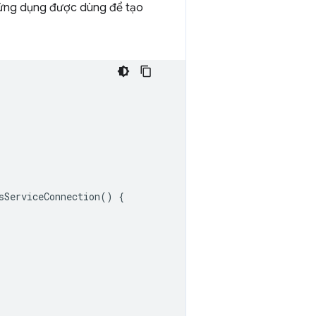
, ứng dụng được dùng để tạo
sServiceConnection
()
{