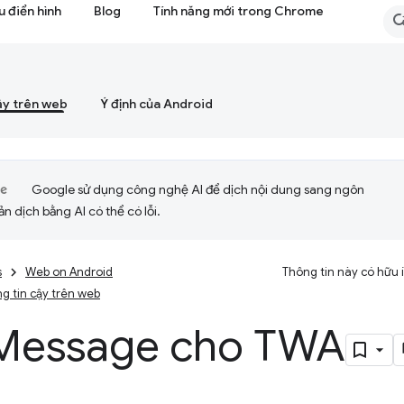
 điển hình
Blog
Tính năng mới trong Chrome
ậy trên web
Ý định của Android
Google sử dụng công nghệ AI để dịch nội dung sang ngôn
ản dịch bằng AI có thể có lỗi.
s
Web on Android
Thông tin này có hữu
g tin cậy trên web
Message cho TWA