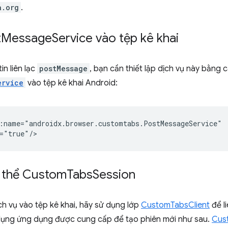
a.org
.
t
Message
Service vào tệp kê khai
in liên lạc
postMessage
, bạn cần thiết lập dịch vụ này bằng
ervice
vào tệp kê khai Android:
:name="androidx.browser.customtabs.PostMessageService"

 thể Custom
Tabs
Session
ch vụ vào tệp kê khai, hãy sử dụng lớp
CustomTabsClient
để li
dụng ứng dụng được cung cấp để tạo phiên mới như sau.
Cus