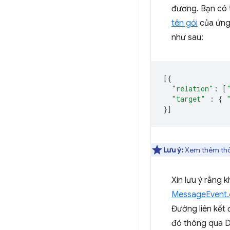
đương. Bạn có 
tên gói
của ứng
như sau:
[{
"relation"
:
[
"target"
:
{
}]
Lưu ý:
Xem thêm thông
Xin lưu ý rằng 
MessageEvent.o
Đường liên kết 
đó thông qua D