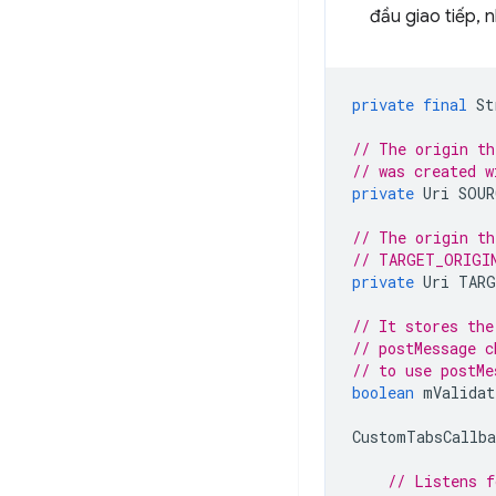
đầu giao tiếp, 
private
final
St
// The origin th
// was created w
private
Uri
SOUR
// The origin th
// TARGET_ORIGI
private
Uri
TARG
// It stores the
// postMessage c
// to use postMe
boolean
mValidat
CustomTabsCallba
// Listens f