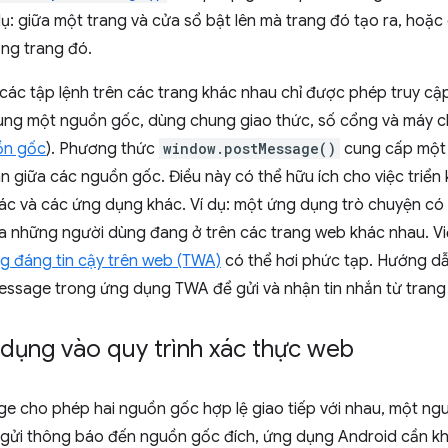
ụ: giữa một trang và cửa sổ bật lên mà trang đó tạo ra, hoặc
ng trang đó.
các tập lệnh trên các trang khác nhau chỉ được phép truy cậ
ùng một nguồn gốc, dùng chung giao thức, số cổng và máy chủ
ồn gốc
). Phương thức
window.postMessage()
cung cấp một 
àn giữa các nguồn gốc. Điều này có thể hữu ích cho việc triển
ác và các ứng dụng khác. Ví dụ: một ứng dụng trò chuyện có
iữa những người dùng đang ở trên các trang web khác nhau. V
g đáng tin cậy trên web (TWA)
có thể hơi phức tạp. Hướng d
ssage trong ứng dụng TWA để gửi và nhận tin nhắn từ trang
dụng vào quy trình xác thực web
e cho phép hai nguồn gốc hợp lệ giao tiếp với nhau, một n
ể gửi thông báo đến nguồn gốc đích, ứng dụng Android cần k