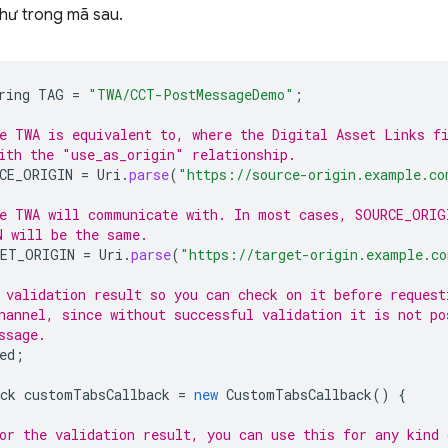
như trong mã sau.
ring
TAG
=
"TWA/CCT-PostMessageDemo"
;
e TWA is equivalent to, where the Digital Asset Links f
ith the "use_as_origin" relationship.
CE_ORIGIN
=
Uri
.
parse
(
"https://source-origin.example.co
e TWA will communicate with. In most cases, SOURCE_ORIG
N will be the same.
ET_ORIGIN
=
Uri
.
parse
(
"https://target-origin.example.c
 validation result so you can check on it before request
hannel, since without successful validation it is not po
ssage.
ed
;
ck
customTabsCallback
=
new
CustomTabsCallback
()
{
or the validation result, you can use this for any kind 