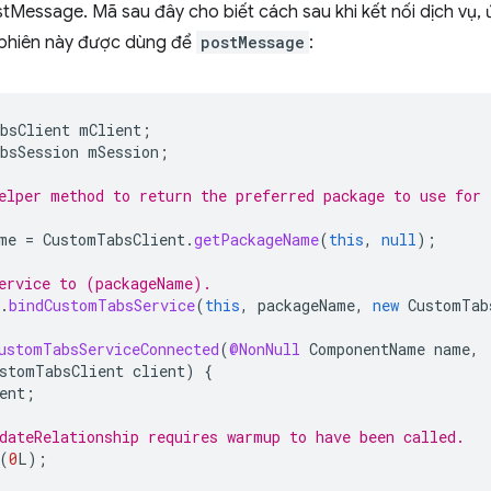
stMessage. Mã sau đây cho biết cách sau khi kết nối dịch vụ
 phiên này được dùng để
postMessage
:
bsClient
mClient
;
bsSession
mSession
;
elper method to return the preferred package to use for
me
=
CustomTabsClient
.
getPackageName
(
this
,
null
);
ervice to (packageName).
.
bindCustomTabsService
(
this
,
packageName
,
new
CustomTab
ustomTabsServiceConnected
(
@NonNull
ComponentName
name
,
stomTabsClient
client
)
{
ent
;
dateRelationship requires warmup to have been called.
(
0
L
);