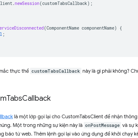
lient
.
newSession
(
customTabsCallback
);
erviceDisconnected
(
ComponentName
componentName
)
{
l
;
 mắc thực thể
customTabsCallback
này là gì phải không? Ch
om
Tabs
Callback
lback
là một lớp gọi lại cho CustomTabsClient để nhận thông
húng. Một trong những sự kiện này là
onPostMessage
và sự k
g báo từ web. Thêm lệnh gọi lại vào ứng dụng để khởi chạy