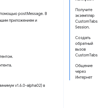
Получите
 помощью postMessage. В
экземпляр
вашим приложением и
CustomTabs
Session.
Создать
обратный
вызов
CustomTabs
тентом.
нтента.
Общение
через
Интернет
инимум v1.6.0-alpha02) в