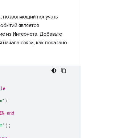
t, позволяющий получать
событий является
ие из Интернета. Добавьте
 начала связи, как показано
ile
m"
);
IN and
om"
);
ing