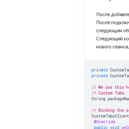
После добавле
После подключ
следующим об
Следующий код
нового сеанса
private
CustomTa
private
CustomTa
// We use this h
// Custom Tabs.
String
packageNa
// Binding the s
CustomTabsClient
@Override
public
void
onC