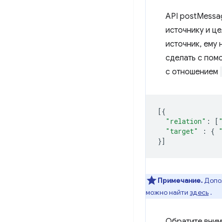
API postMessa
источнику и ц
источник, ему
сделать с по
с отношением
[{
"relation"
:
[
"target"
:
{
}]
Примечание.
Допол
можно найти
здесь
.
Обратите вним