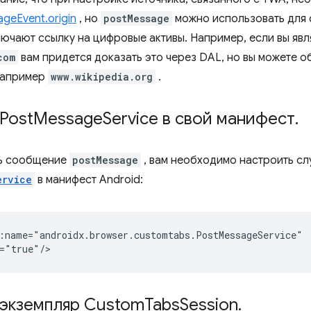
geEvent.origin
, но
postMessage
можно использовать для с
лючают ссылку на цифровые активы. Например, если вы яв
com
вам придется доказать это через DAL, но вы можете 
например
www.wikipedia.org
.
Post
Message
Service в свой манифест
.
ть сообщение
postMessage
, вам необходимо настроить сл
ervice
в манифест Android:
:name="androidx.browser.customtabs.PostMessageService"

 экземпляр Custom
Tabs
Session
.