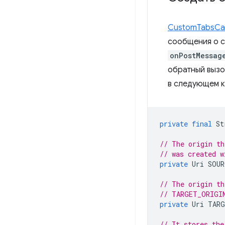
CustomTabsCal
сообщения о с
onPostMessag
обратный вызо
в следующем к
private
final
St
// The origin th
// was created w
private
Uri
SOUR
// The origin th
// TARGET_ORIGI
private
Uri
TARG
// It stores the