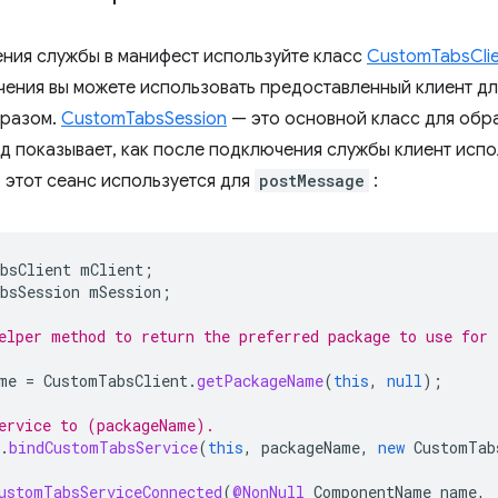
ния службы в манифест используйте класс
CustomTabsCli
ения вы можете использовать предоставленный клиент дл
разом.
CustomTabsSession
— это основной класс для обр
 показывает, как после подключения службы клиент испо
, этот сеанс используется для
postMessage
:
bsClient
mClient
;
bsSession
mSession
;
elper method to return the preferred package to use for
me
=
CustomTabsClient
.
getPackageName
(
this
,
null
);
ervice to (packageName).
.
bindCustomTabsService
(
this
,
packageName
,
new
CustomTab
ustomTabsServiceConnected
(
@NonNull
ComponentName
name
,