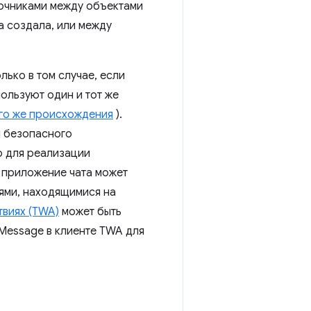
очниками между объектами
а создала, или между
лько в том случае, если
пользуют один и тот же
ого же происхождения
).
я безопасного
о для реализации
, приложение чата может
ями, находящимися на
виях (TWA)
может быть
tMessage в клиенте TWA для