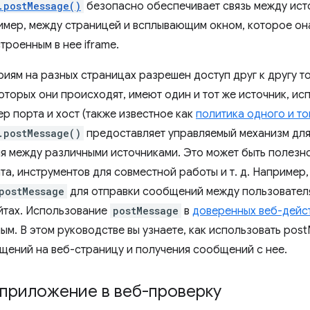
.postMessage()
безопасно обеспечивает связь между ист
имер, между страницей и всплывающим окном, которое он
троенным в нее iframe.
иям на разных страницах разрешен доступ друг к другу то
оторых они происходят, имеют один и тот же источник, ис
р порта и хост (также известное как
политика одного и т
.postMessage()
предоставляет управляемый механизм дл
я между различными источниками. Это может быть полезн
та, инструментов для совместной работы и т. д. Например
postMessage
для отправки сообщений между пользовател
йтах. Использование
postMessage
в
доверенных веб-дейст
ым. В этом руководстве вы узнаете, как использовать pos
щений на веб-страницу и получения сообщений с нее.
 приложение в веб-проверку