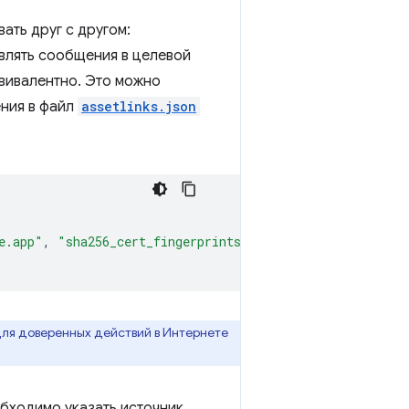
ать друг с другом:
авлять сообщения в целевой
квивалентно. Это можно
ния в файл
assetlinks.json
e.app"
,
"sha256_cert_fingerprints"
:
[
""
]
}
ля доверенных действий в Интернете
обходимо указать источник