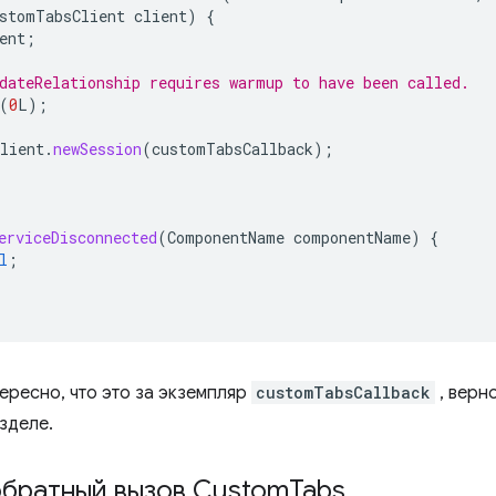
stomTabsClient
client
)
{
ent
;
dateRelationship requires warmup to have been called.
(
0
L
);
lient
.
newSession
(
customTabsCallback
);
erviceDisconnected
(
ComponentName
componentName
)
{
l
;
ересно, что это за экземпляр
customTabsCallback
, верн
зделе.
обратный вызов Custom
Tabs