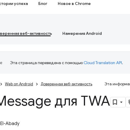
стории успеха
Блог
Новое в Chrome
веренная веб-активность
Намерения Android
Эта страница переведена с помощью
Cloud Translation API
.
Web on Android
Доверенная веб-активность
Эта информац
Message для TWA
 El-Abady