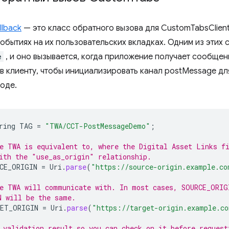
lback
— это класс обратного вызова для CustomTabsClien
обытиях на их пользовательских вкладках. Одним из этих 
e
, и оно вызывается, когда приложение получает сообщен
в клиенту, чтобы инициализировать канал postMessage для
оде.
ring
TAG
=
"TWA/CCT-PostMessageDemo"
;
e TWA is equivalent to, where the Digital Asset Links f
ith the "use_as_origin" relationship.
CE_ORIGIN
=
Uri
.
parse
(
"https://source-origin.example.co
e TWA will communicate with. In most cases, SOURCE_ORIG
N will be the same.
ET_ORIGIN
=
Uri
.
parse
(
"https://target-origin.example.c
 validation result so you can check on it before request