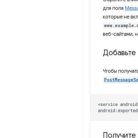
для поля
Messa
которые не вк
www.example.
веб-сайтами, 
Добавьте 
Чтобы получа
PostMessageS
<service
android
Получите