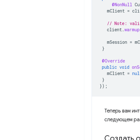
@NonNull
Cu
mClient
=
cli
// Note: vali
client
.
warmup
mSession
=
mC
}
@Override
public
void
onS
mClient
=
nul
}
});
Теперь вам инт
следующем ра
Создать 