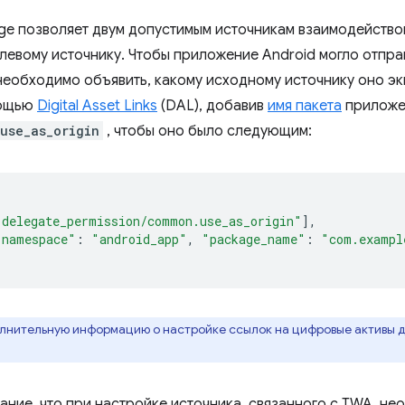
ge позволяет двум допустимым источникам взаимодействов
елевому источнику. Чтобы приложение Android могло отпр
 необходимо объявить, какому исходному источнику оно э
мощью
Digital Asset Links
(DAL), добавив
имя пакета
приложе
use_as_origin
, чтобы оно было следующим:
"delegate_permission/common.use_as_origin"
],
"namespace"
:
"android_app"
,
"package_name"
:
"com.exampl
нительную информацию о настройке ссылок на цифровые активы д
ание, что при настройке источника, связанного с TWA, не