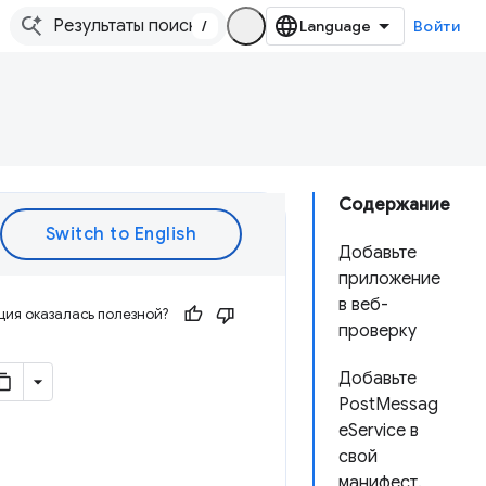
/
Войти
Содержание
Добавьте
приложение
в веб-
ия оказалась полезной?
проверку
Добавьте
PostMessag
eService в
свой
манифест.