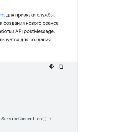
ent
для привязки службы.
я создания нового сеанса
аботки API postMessage.
льзуется для создания
sServiceConnection
()
{