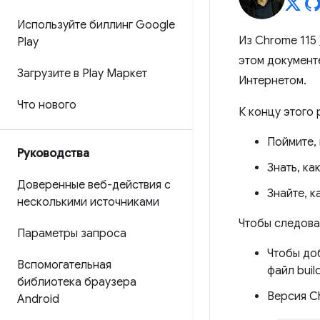
Используйте биллинг Google
Из Chrome 115
Play
этом документ
Загрузите в Play Маркет
Интернетом.
Что нового
К концу этого 
Поймите, 
Руководства
Знать, ка
Доверенные веб-действия с
Знайте, к
несколькими источниками
Чтобы следова
Параметры запроса
Чтобы до
Вспомогательная
файл build
библиотека браузера
Версия Ch
Android