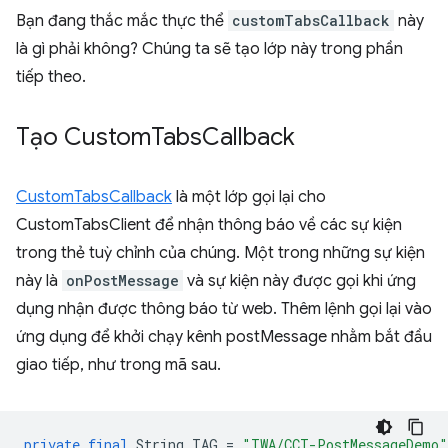
Bạn đang thắc mắc thực thể
customTabsCallback
này
là gì phải không? Chúng ta sẽ tạo lớp này trong phần
tiếp theo.
Tạo Custom
Tabs
Callback
CustomTabsCallback
là một lớp gọi lại cho
CustomTabsClient để nhận thông báo về các sự kiện
trong thẻ tuỳ chỉnh của chúng. Một trong những sự kiện
này là
onPostMessage
và sự kiện này được gọi khi ứng
dụng nhận được thông báo từ web. Thêm lệnh gọi lại vào
ứng dụng để khởi chạy kênh postMessage nhằm bắt đầu
giao tiếp, như trong mã sau.
private
final
String
TAG
=
"TWA/CCT-PostMessageDemo"