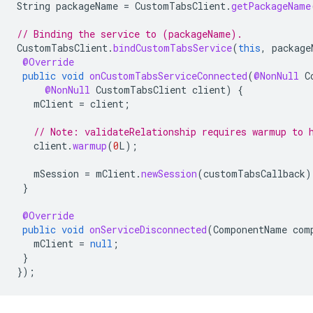
String
packageName
=
CustomTabsClient
.
getPackageName
// Binding the service to (packageName).
CustomTabsClient
.
bindCustomTabsService
(
this
,
package
@Override
public
void
onCustomTabsServiceConnected
(
@NonNull
C
@NonNull
CustomTabsClient
client
)
{
mClient
=
client
;
// Note: validateRelationship requires warmup to 
client
.
warmup
(
0
L
);
mSession
=
mClient
.
newSession
(
customTabsCallback
)
}
@Override
public
void
onServiceDisconnected
(
ComponentName
com
mClient
=
null
;
}
});