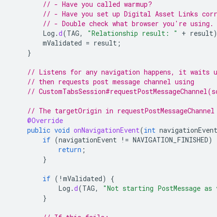
// - Have you called warmup?
// - Have you set up Digital Asset Links cor
// - Double check what browser you're using.
Log
.
d
(
TAG
,
"Relationship result: "
+
result
mValidated
=
result
;
}
// Listens for any navigation happens, it waits 
// then requests post message channel using
// CustomTabsSession#requestPostMessageChannel(s
// The targetOrigin in requestPostMessageChannel
@Override
public
void
onNavigationEvent
(
int
navigationEven
if
(
navigationEvent
!=
NAVIGATION_FINISHED
)
return
;
}
if
(
!
mValidated
)
{
Log
.
d
(
TAG
,
"Not starting PostMessage as 
}