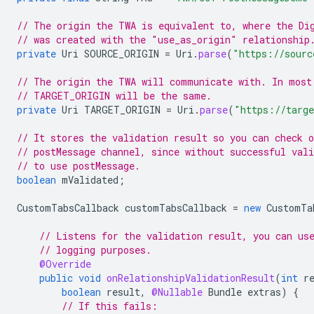
// The origin the TWA is equivalent to, where the Di
// was created with the "use_as_origin" relationship
private
Uri
SOURCE_ORIGIN
=
Uri
.
parse
(
"https://sourc
// The origin the TWA will communicate with. In most
// TARGET_ORIGIN will be the same.
private
Uri
TARGET_ORIGIN
=
Uri
.
parse
(
"https://targe
// It stores the validation result so you can check o
// postMessage channel, since without successful vali
// to use postMessage.
boolean
mValidated
;
CustomTabsCallback
customTabsCallback
=
new
CustomTa
// Listens for the validation result, you can us
// logging purposes.
@Override
public
void
onRelationshipValidationResult
(
int
r
boolean
result
,
@Nullable
Bundle
extras
)
{
// If this fails: