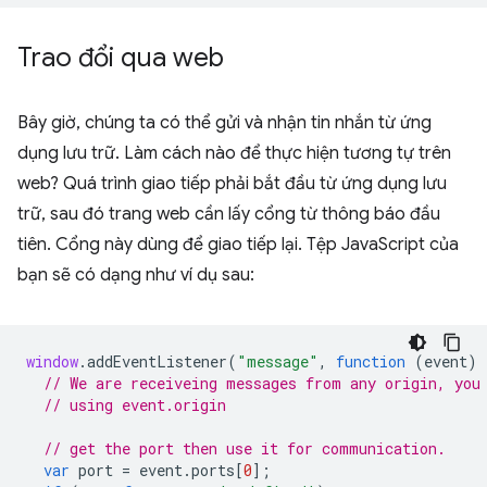
Trao đổi qua web
Bây giờ, chúng ta có thể gửi và nhận tin nhắn từ ứng
dụng lưu trữ. Làm cách nào để thực hiện tương tự trên
web? Quá trình giao tiếp phải bắt đầu từ ứng dụng lưu
trữ, sau đó trang web cần lấy cổng từ thông báo đầu
tiên. Cổng này dùng để giao tiếp lại. Tệp JavaScript của
bạn sẽ có dạng như ví dụ sau:
window
.
addEventListener
(
"message"
,
function
(
event
)
// We are receiveing messages from any origin, you
// using event.origin
// get the port then use it for communication.
var
port
=
event
.
ports
[
0
];