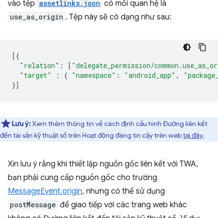
vào tệp
assetlinks.json
có mối quan hệ là
use_as_origin
. Tệp này sẽ có dạng như sau:
[{
"relation"
:
[
"delegate_permission/common.use_as_or
"target"
:
{
"namespace"
:
"android_app"
,
"package
}]
Lưu ý:
Xem thêm thông tin về cách định cấu hình Đường liên kết
đến tài sản kỹ thuật số trên Hoạt động đáng tin cậy trên web
tại đây
.
Xin lưu ý rằng khi thiết lập nguồn gốc liên kết với TWA,
bạn phải cung cấp nguồn gốc cho trường
MessageEvent.origin
, nhưng có thể sử dụng
postMessage
để giao tiếp với các trang web khác