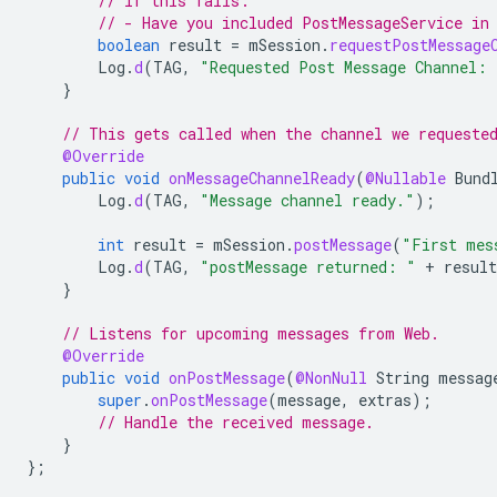
// If this fails:
// - Have you included PostMessageService in
boolean
result
=
mSession
.
requestPostMessage
Log
.
d
(
TAG
,
"Requested Post Message Channel: 
}
// This gets called when the channel we requeste
@Override
public
void
onMessageChannelReady
(
@Nullable
Bund
Log
.
d
(
TAG
,
"Message channel ready."
);
int
result
=
mSession
.
postMessage
(
"First mes
Log
.
d
(
TAG
,
"postMessage returned: "
+
result
}
// Listens for upcoming messages from Web.
@Override
public
void
onPostMessage
(
@NonNull
String
messag
super
.
onPostMessage
(
message
,
extras
);
// Handle the received message.
}
};