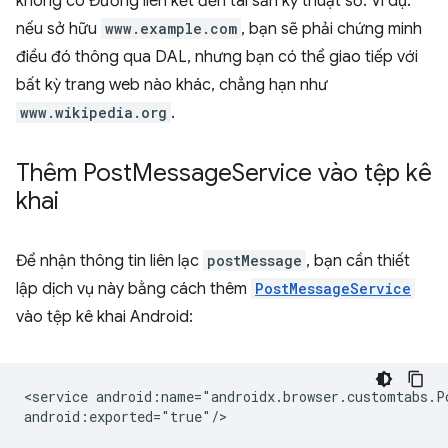
không có Đường liên kết đến tài sản kỹ thuật số. Ví dụ:
nếu sở hữu
www.example.com
, bạn sẽ phải chứng minh
điều đó thông qua DAL, nhưng bạn có thể giao tiếp với
bất kỳ trang web nào khác, chẳng hạn như
www.wikipedia.org
.
Thêm Post
Message
Service vào tệp kê
khai
Để nhận thông tin liên lạc
postMessage
, bạn cần thiết
lập dịch vụ này bằng cách thêm
PostMessageService
vào tệp kê khai Android:
<service
android:name="androidx.browser.customtabs.Po