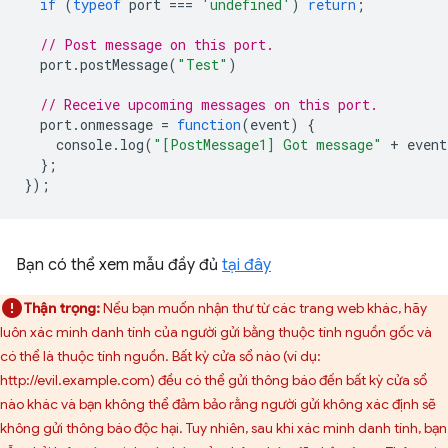
if
(
typeof
port
===
'undefined'
)
return
;
// Post message on this port.
port
.
postMessage
(
"Test"
)
// Receive upcoming messages on this port.
port
.
onmessage
=
function
(
event
)
{
console
.
log
(
"[PostMessage1] Got message"
+
event
};
});
Bạn có thể xem mẫu đầy đủ
tại đây
Thận trọng:
Nếu bạn muốn nhận thư từ các trang web khác, hãy
luôn xác minh danh tính của người gửi bằng thuộc tính nguồn gốc và
có thể là thuộc tính nguồn. Bất kỳ cửa sổ nào (ví dụ:
http://evil.example.com) đều có thể gửi thông báo đến bất kỳ cửa sổ
nào khác và bạn không thể đảm bảo rằng người gửi không xác định sẽ
không gửi thông báo độc hại. Tuy nhiên, sau khi xác minh danh tính, bạn