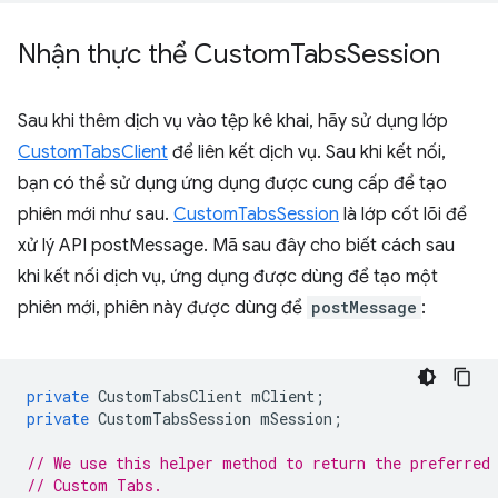
Nhận thực thể Custom
Tabs
Session
Sau khi thêm dịch vụ vào tệp kê khai, hãy sử dụng lớp
CustomTabsClient
để liên kết dịch vụ. Sau khi kết nối,
bạn có thể sử dụng ứng dụng được cung cấp để tạo
phiên mới như sau.
CustomTabsSession
là lớp cốt lõi để
xử lý API postMessage. Mã sau đây cho biết cách sau
khi kết nối dịch vụ, ứng dụng được dùng để tạo một
phiên mới, phiên này được dùng để
postMessage
:
private
CustomTabsClient
mClient
;
private
CustomTabsSession
mSession
;
// We use this helper method to return the preferred
// Custom Tabs.