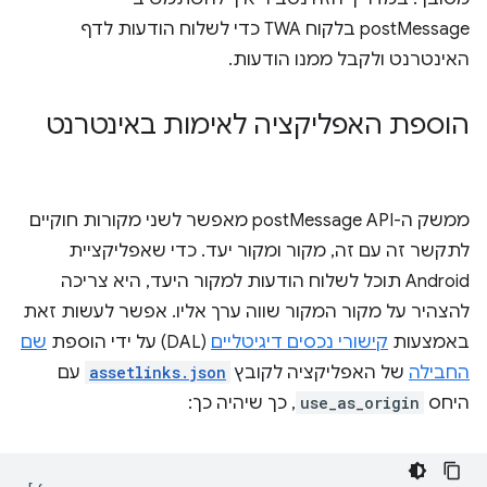
postMessage בלקוח TWA כדי לשלוח הודעות לדף
האינטרנט ולקבל ממנו הודעות.
הוספת האפליקציה לאימות באינטרנט
ממשק ה-postMessage API מאפשר לשני מקורות חוקיים
לתקשר זה עם זה, מקור ומקור יעד. כדי שאפליקציית
Android תוכל לשלוח הודעות למקור היעד, היא צריכה
להצהיר על מקור המקור שווה ערך אליו. אפשר לעשות זאת
באמצעות
קישורי נכסים דיגיטליים
(DAL) על ידי הוספת
שם
החבילה
של האפליקציה לקובץ
assetlinks.json
עם
היחס
use_as_origin
, כך שיהיה כך: