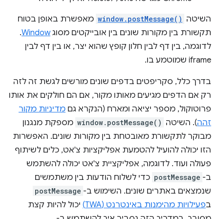
השיטה
window.postMessage()
מאפשרת באופן בטוח
תקשורת בין מקורות שונים בין אובייקטים מסוג
Window
.
לדוגמה, בין דף לבין חלון קופץ שהוא יצר, או בין דף לבין
iframe שמוטמע בו.
בדרך כלל, סקריפטים בדפים שונים מורשים לגשת זה לזה
רק אם הדפים מגיעים מאותו מקור, אם הם חולקים את אותו
פרוטוקול, מספר יציאה ומארח (הנקרא גם
מדיניות מקור
זהה
). השיטה
window.postMessage()
מספקת מנגנון
מבוקר לתקשורת מאובטחת בין מקורות שונים. האפשרות
הזו יכולה להועיל להטמעת אפליקציות צ'אט, כלים לשיתוף
פעולה ועוד. לדוגמה, אפליקציית צ'אט יכולה להשתמש
ב-
postMessage
כדי לשלוח הודעות בין משתמשים
שנמצאים באתרים שונים. השימוש ב-
postMessage
ב
פעילויות מהימנות באינטרנט (TWA)
יכול להיות קצת
מסובך. במדריך הזה נסביר איך להשתמש ב-