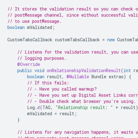
// It stores the validation result so you can check o
// postMessage channel, since without successful vali
// to use postMessage.
boolean
mValidated
;
CustomTabsCallback
customTabsCallback
=
new
CustomTa
// Listens for the validation result, you can us
// logging purposes.
@Override
public
void
onRelationshipValidationResult
(
int
r
boolean
result
,
@Nullable
Bundle
extras
)
{
// If this fails:
// - Have you called warmup?
// - Have you set up Digital Asset Links cor
// - Double check what browser you're using.
Log
.
d
(
TAG
,
"Relationship result: "
+
result
mValidated
=
result
;
}
// Listens for any navigation happens, it waits 