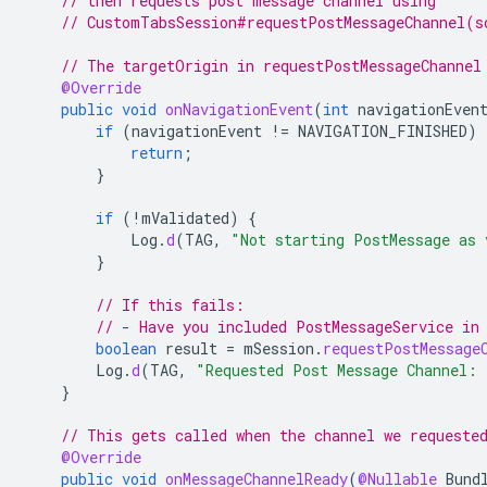
// then requests post message channel using
// CustomTabsSession#requestPostMessageChannel(s
// The targetOrigin in requestPostMessageChannel
@Override
public
void
onNavigationEvent
(
int
navigationEven
if
(
navigationEvent
!=
NAVIGATION_FINISHED
)
return
;
}
if
(
!
mValidated
)
{
Log
.
d
(
TAG
,
"Not starting PostMessage as 
}
// If this fails:
// - Have you included PostMessageService in
boolean
result
=
mSession
.
requestPostMessage
Log
.
d
(
TAG
,
"Requested Post Message Channel: 
}
// This gets called when the channel we requeste
@Override
public
void
onMessageChannelReady
(
@Nullable
Bund