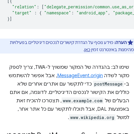
[{
"relation"
:
[
"delegate_permission/common.use_as_or
"target"
:
{
"namespace"
:
"android_app"
,
"package
}]
הערה:
מידע נוסף על הגדרת קישורים לנכסים דיגיטליים בפעילויות
מהימנות באינטרנט זמין
כאן
.
שימו לב: בהגדרה של המקור שמשויך ל-TWA, צריך לספק
מקור לשדה
MessageEvent.origin
, אבל אפשר להשתמש
ב-
postMessage
כדי לתקשר עם אתרים אחרים שלא
כוללים את הקישור לנכסים הדיגיטליים. לדוגמה, אם אתם
הבעלים של
www.example.com
, תצטרכו להוכיח זאת
באמצעות DAL, אבל תוכלו לתקשר עם כל אתר אחר,
למשל
www.wikipedia.org
.