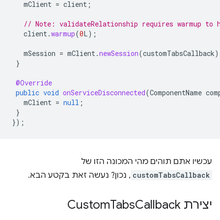
mClient
=
client
;
// Note: validateRelationship requires warmup to 
client
.
warmup
(
0
L
);
mSession
=
mClient
.
newSession
(
customTabsCallback
)
}
@Override
public
void
onServiceDisconnected
(
ComponentName
com
mClient
=
null
;
}
});
עכשיו אתם תוהים מהי המכונה הזו של
customTabsCallback
, נכון? נעשה זאת בקטע הבא.
יצירת Custom
Callback
Tabs