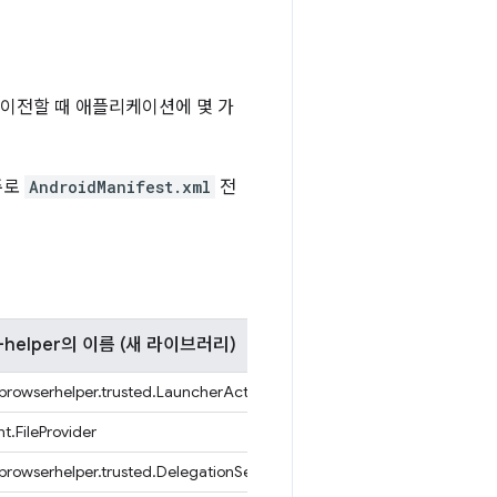
 이전할 때 애플리케이션에 몇 가
주로
AndroidManifest.xml
전
er-helper의 이름 (새 라이브러리)
rowserhelper.trusted.LauncherActivity
t.FileProvider
rowserhelper.trusted.DelegationService