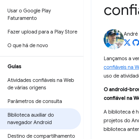
conf
Usar o Google Play
Faturamento
Fazer upload para a Play Store
André 
O que há de novo
Lançamos a ve
Guias
confiáveis na 
uso de atividad
Atividades confiáveis na Web
de várias origens
O android-brow
confiável na W
Parâmetros de consulta
A biblioteca é
Biblioteca auxiliar do
projetos do An
navegador Android
biblioteca anter
Destino de compartilhamento