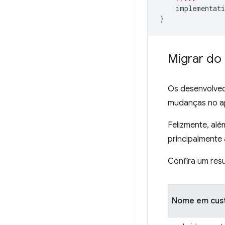
implementati
}
Migrar do
Os desenvolve
mudanças no ap
Felizmente, alé
principalmente 
Confira um res
Nome em custo