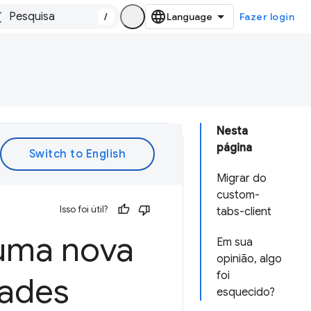
/
Fazer login
Nesta
página
Migrar do
custom-
Isso foi útil?
tabs-client
ma nova
Em sua
opinião, algo
foi
dades
esquecido?