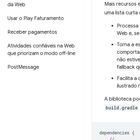
Mais recursos e
da Web
uma lista curta 
Usar o Play Faturamento
Processa 
Receber pagamentos
Web e, se
Torna a e
Atividades confiáveis na Web
comportam
que priorizam o modo off-line
não estiv
Post
Message
fallback 
Facilita 
ilustrado
A biblioteca p
build.gradle
dependencies
{
//...