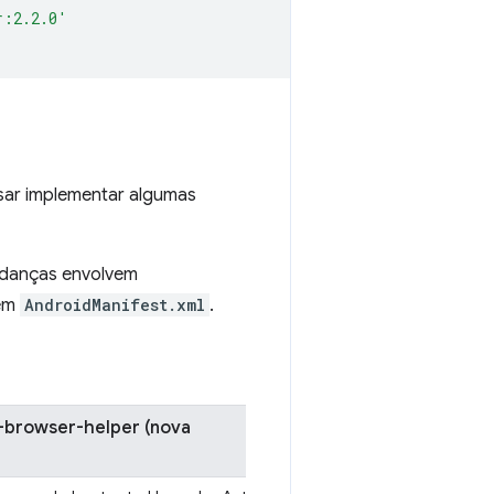
r:2.2.0'
isar implementar algumas
mudanças envolvem
 em
AndroidManifest.xml
.
-browser-helper (nova