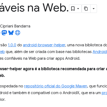
iáveis na Web
.
Cipriani Bandarra
rsão
1.0.0
do
android-browser-helper
, uma nova biblioteca 
Web
que, além de ser criada com base nas bibliotecas
Android
es confiáveis na Web para criar apps Android.
ser-helper agora é a biblioteca recomendada para criar 
eb.
 hospedada no
repositório oficial do Google Maven
, que func
droid e também é compatível com o AndroidX, que era um
pr
ior.