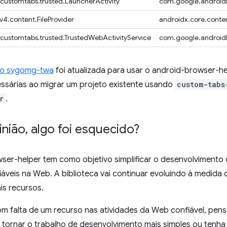
.customtabs.trusted.LauncherActivity
com.google.androidb
v4.content.FileProvider
androidx.core.conten
.customtabs.trusted.TrustedWebActivityService
com.google.androidb
o svgomg-twa
foi atualizada para usar o android-browser-he
sárias ao migrar um projeto existente usando
custom-tabs
r
.
inião
,
algo foi esquecido?
ser-helper tem como objetivo simplificar o desenvolvimento 
iáveis na Web. A biblioteca vai continuar evoluindo à medida 
s recursos.
om falta de um recurso nas atividades da Web confiável, pen
 tornar o trabalho de desenvolvimento mais simples ou tenh