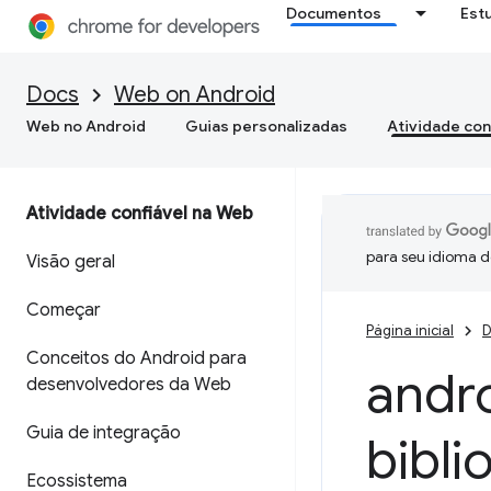
Documentos
Est
Docs
Web on Android
Web no Android
Guias personalizadas
Atividade con
Atividade confiável na Web
para seu idioma d
Visão geral
Começar
Página inicial
D
Conceitos do Android para
andr
desenvolvedores da Web
Guia de integração
bibli
Ecossistema