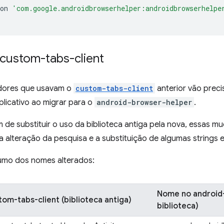
on
'com.google.androidbrowserhelper:androidbrowserhelpe
 custom-tabs-client
dores que usavam o
custom-tabs-client
anterior vão prec
licativo ao migrar para o
android-browser-helper
.
m de substituir o uso da biblioteca antiga pela nova, essas 
a alteração da pesquisa e a substituição de algumas strings
umo dos nomes alterados:
Nome no android
m-tabs-client (biblioteca antiga)
biblioteca)