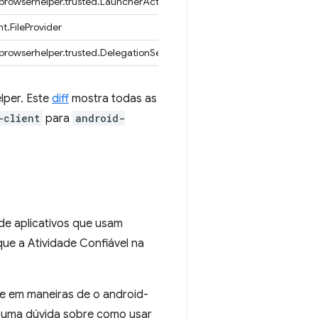
rowserhelper.trusted.LauncherActivity
t.FileProvider
rowserhelper.trusted.DelegationService
lper. Este
diff
mostra todas as
-client
para
android-
de aplicativos que usam
que a Atividade Confiável na
se em maneiras de o android-
a uma dúvida sobre como usar