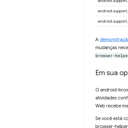
android.support
android.support.
android.support
A
demonstraçã
mudanças neces
browser-helpe
Em sua op
O android-brow
atividades conf
Web recebe mai
Se você está c
browser-helper