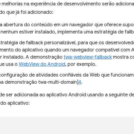
 melhorias na experiência de desenvolvimento serão adiciona
do que já foi adicionado:
a abertura do conteúdo em um navegador que oferece suport
 nenhum estiver instalado, implementa uma estratégia de fall
stratégia de fallback personalizável, para que os desenvolve
ento do aplicativo quando um navegador compatível com At
er instalado. A demonstração
twa-webview-fallback
mostra co
que usa o
WebView do Android
, por exemplo.
a configuração de atividades confiáveis da Web que funciona
 na demonstração twa-multi-domain]
4
.
ode ser adicionada ao aplicativo Android usando a seguinte 
do aplicativo: