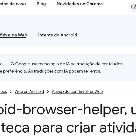
udos de caso
Blog
Novidades no Chrome
fiável na Web
Intents do Android
O Google usa tecnologia de IA na tradução de conteúdos
e preferência. As traduções com IA podem ter erros.
ocs
Web on Android
Atividade confiável na Web
oid-browser-helper
,
u
oteca para criar ativi