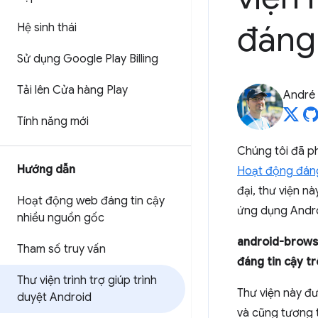
đáng 
Hệ sinh thái
Sử dụng Google Play Billing
Tải lên Cửa hàng Play
André 
Tính năng mới
Chúng tôi đã p
Hướng dẫn
Hoạt động đáng
đại, thư viện n
Hoạt động web đáng tin cậy
ứng dụng Andro
nhiều nguồn gốc
android-browse
Tham số truy vấn
đáng tin cậy t
Thư viện trình trợ giúp trình
Thư viện này đư
duyệt Android
và cũng tương t