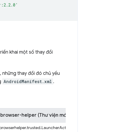
r:2.2.0'
riển khai một số thay đổi
i, những thay đổi đó chủ yếu
ng
AndroidManifest.xml
.
-browser-helper (Thư viện mới)
rowserhelper.trusted.LauncherActivity