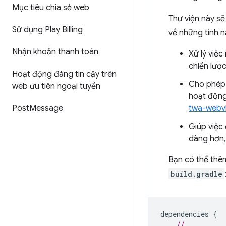
Mục tiêu chia sẻ web
Thư viện này sẽ
Sử dụng Play Billing
về những tính 
Nhận khoản thanh toán
Xử lý việc
chiến lượ
Hoạt động đáng tin cậy trên
Cho phép 
web ưu tiên ngoại tuyến
hoạt động
Post
Message
twa-webvi
Giúp việc
dàng hơn,
Bạn có thể thê
build.gradle
dependencies
{
//...