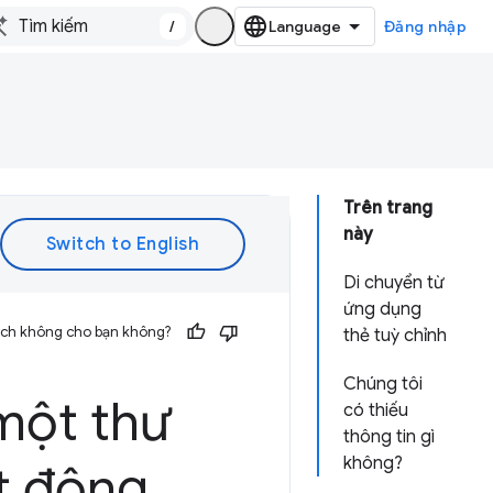
/
Đăng nhập
Trên trang
này
Di chuyển từ
ứng dụng
 ích không cho bạn không?
thẻ tuỳ chỉnh
Chúng tôi
ột thư
có thiếu
thông tin gì
không?
t động