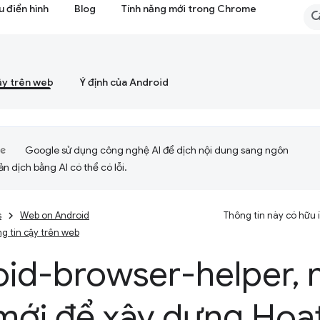
 điển hình
Blog
Tính năng mới trong Chrome
ậy trên web
Ý định của Android
Google sử dụng công nghệ AI để dịch nội dung sang ngôn
ản dịch bằng AI có thể có lỗi.
s
Web on Android
Thông tin này có hữu
g tin cậy trên web
oid-browser-helper
,
m
 mới để xây dựng Hoạ