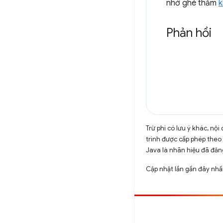
nhớ ghé thăm
k
Phản hồi
Trừ phi có lưu ý khác, n
trình được cấp phép theo
Java là nhãn hiệu đã đăng
Cập nhật lần gần đây nh
Đóng góp