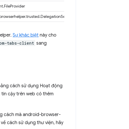
t.FileProvider
rowserhelper.trusted.DelegationService
elper.
Sự khác biệt
này cho
om-tabs-client
sang
 bằng cách sử dụng Hoạt động
g tin cậy trên web có thêm
ững cách mà android-browser-
 về cách sử dụng thư viện, hãy