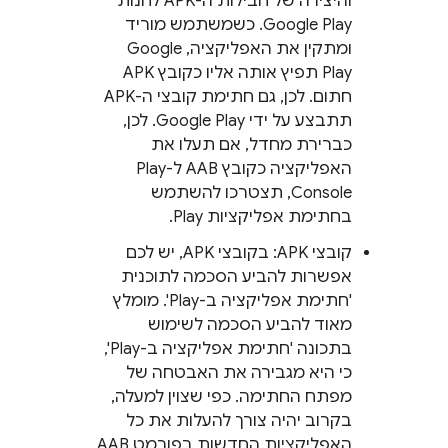
והיצירה של חבילות ה-APK לחנות
Google Play. כשמשתמש מוריד
ומתקין את האפליקציה, Google
Play תפיץ אותה אליו כקובץ APK
חתום. לכן, גם חתימת קובצי ה-APK
תתבצע על ידי Google Play. לכן,
כברירת מחדל, אם תעלו את
האפליקציה כקובץ AAB ל-Play
Console, תצטרכו להשתמש
בחתימת אפליקציות Play.
קובצי APK: בקובצי APK, יש לכם
אפשרות להביע הסכמה לתוכנית
'חתימת אפליקציה ב-Play'. מומלץ
מאוד להביע הסכמה לשימוש
בתכונה 'חתימת אפליקציה ב-Play',
כי היא מגבירה את האבטחה של
מפתח החתימה. כפי שצוין למעלה,
בקרוב יהיה צורך להעלות את כל
האפליקציות החדשות בפורמט AAB