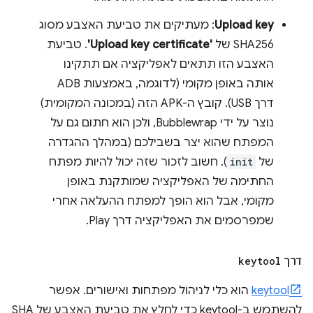
Upload key
: מעתיקים את טביעת האצבע מסוג
SHA256 של
'Upload key certificate'
. טביעת
האצבע הזו תתאים לאפליקציה אם תתקינו
אותה באופן מקומי (לדוגמה, באמצעות ADB
דרך USB). קובץ ה-APK הזה (במכונה המקומית)
נוצר על ידי Bubblewrap, ולכן הוא חתום גם על
המפתח שהוא יצר בשבילכם (במהלך ההגדרה
של
init
). חשוב לזכור שזה יכול להיות מפתח
החתימה של האפליקציה שמותקנת באופן
מקומי, אבל הוא הופך למפתח ההעלאה אחרי
שמפרסמים את האפליקציה דרך Play.
דרך
keytool
keytool
הוא כלי לניהול מפתחות ואישורים. אפשר
להשתמש ב-keytool כדי לחלץ את טביעת האצבע של SHA