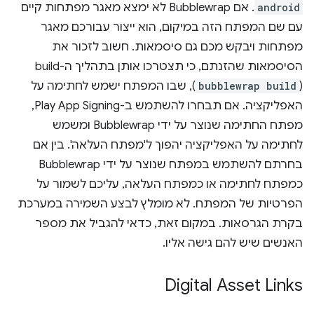
android
. אם Bubblewrap לא ימצא מאגר מפתחות קיים
עם שם המפתח הזה במיקום, הוא ייצור עבורכם מאגר
מפתחות ויבקש מכם גם סיסמאות. חשוב לזכור את
הסיסמאות שהזנתם, כי תצטרכו אותן בתהליך ה-build
(
bubblewrap build
), שבו המפתח ישמש לחתימה על
האפליקציה. אם תבחרו להשתמש ב-Play App Signing,
מפתח החתימה שנוצר על ידי Bubblewrap ומשמש
לחתימה על האפליקציה יהפוך ל'מפתח העלאה'. בין אם
בחרתם להשתמש במפתח שנוצר על ידי Bubblewrap
כמפתח לחתימה או כמפתח העלאה, עליכם לשמור על
הפרטיות של המפתח. לא מומלץ לבצע השמירה במערכת
בקרת הגרסאות. במקום זאת, כדאי להגביל את מספר
האנשים שיש להם גישה אליו.
Digital Asset Links