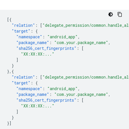
[{
"relation"
:
[
"delegate_permission/common.handle_al
"target"
:
{
"namespace"
:
"android_app"
,
"package_name"
:
"com.your.package_name"
,
"sha256_cert_fingerprints"
:
[
"XX:XX:XX:..."
]
}
},{
"relation"
:
[
"delegate_permission/common.handle_al
"target"
:
{
"namespace"
:
"android_app"
,
"package_name"
:
"com.your.package_name"
,
"sha256_cert_fingerprints"
:
[
"XX:XX:XX:..."
]
}
}]