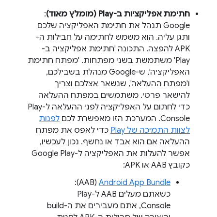
חתימת אפליקציות ב-Play (מומלץ מאוד)
:
Google תנהל את חתימת האפליקציה שלכם
ותגן עליה. הוא משמש לחתימה על חבילות ה-
APK להפצה. התכונה 'חתימת אפליקציה ב-
Play' משתמשת בשני מפתחות. 'מפתח חתימת
האפליקציה', ש-Google מנהלת בשבילכם,
ו'מפתח ההעלאה', שנשאר אצלכם וצריך
להישאר פרטי. משתמשים במפתח ההעלאה
כדי לחתום על האפליקציה לפני ההעלאה ל-Play
Console. המערכת הזו מאפשרת לכם
לפנות
לצוות התמיכה של Play
כדי לאפס את מפתח
ההעלאה אם הוא אבד או נחשף. נכון לעכשיו,
אפשר להעלות את האפליקציה ל-Google Play
כקובץ AAB או APK:
Android App Bundle
‏ (AAB):
כשאתם מעלים AAB ל-Play
Console, אתם מעבירים את ה-build