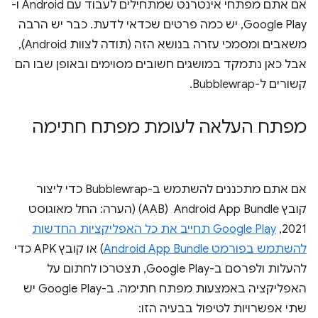
אם אתם מפתחי אינטרנט שמתחילים לעבוד עם Android ו-
Google Play, יש כמה פרטים שכדאי לדעת. כבר יש הרבה
משאבים ומסמכי עזרה בנושא הזה (תודה לצוות Android),
אבל כאן נתמקד במושגים חשובים מסוימים ובאופן שבו הם
קשורים ל-Bubblewrap.
מפתח העלאה לעומת מפתח חתימה
אם אתם מתכננים להשתמש ב-Bubblewrap כדי ליצור
קובץ Android App Bundle ‏ (AAB) (הערה: החל מאוגוסט
2021,
Google Play תחייב את כל האפליקציות החדשות
להשתמש בפורמט Android App Bundle
) או קובץ APK כדי
להעלות ולפרסם ב-Google Play, תצטרכו לחתום על
האפליקציה באמצעות מפתח חתימה. ב-Google Play יש
שתי אפשרויות לטיפול בבעיה הזו: