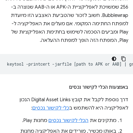
256 שמשויכת לאפליקציית ה-APK או ה-AAB שנוצרה ב-
Bubblewrap. חשוב לזכור שהטביעת האצבע הזו מיועדת
למפתח החתימה המקומי. אם מעלים את האפליקציה ל-
Play ומביעים הסכמה לשימוש בחתימת האפליקציות של
Play, המפתח הזה הופך למפתח ההעלאה.
keytool
-printcert
-jarfile
[
path
to
APK
or
AAB
]
|
g
באמצעות הכלי לקישור נכסים
דרך נוספת לקבל את קובץ Digital Asset Links הנכון
לאפליקציה היא להשתמש ב
כלי לקישור נכסים
:
מתקינים את
הכלי לקישור נכסים
מחנות Play.
באותו מכשיר, מורידים את האפליקציה מחנות