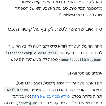
האפליקציה. אם התקנתם את האפליקציה ישירות
מהמכונה המקומית, טביעת האצבע היא של המפתח
שנוצר על ידי Bubblewrap.
מוודאים שאפשר לגשת לקובץ של קישור הנכס
אחרי ההעלאה, צריך לוודא שיש לכם גישה לקובץ הקישור
לנכס בדפדפן. בודקים ש-
https://example.com/.well-
known/assetlinks.json
מפנה לקובץ שהעליתם עכשיו.
אתרים מבוססי Jekyll
אם האתר נוצר על ידי Jekyll (למשל, GitHub Pages),
תצטרכו להוסיף שורת הגדרה כדי שספריית
.well-known
תהיה כלולה בפלט.
מידע נוסף בנושא הזה
זמין במרכז
העזרה של GitHub. יוצרים קובץ בשם
_config.yml
ברמה