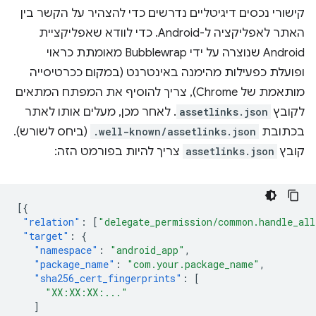
קישורי נכסים דיגיטליים נדרשים כדי להצהיר על הקשר בין
האתר לאפליקציה ל-Android. כדי לוודא שאפליקציית
Android שנוצרה על ידי Bubblewrap מאומתת כראוי
ופועלת כפעילות מהימנה באינטרנט (במקום ככרטיסייה
מותאמת של Chrome), צריך להוסיף את המפתח המתאים
לקובץ
assetlinks.json
. לאחר מכן, מעלים אותו לאתר
בכתובת
.well-known/assetlinks.json
(ביחס לשורש).
קובץ
assetlinks.json
צריך להיות בפורמט הזה:
[{
"relation"
:
[
"delegate_permission/common.handle_all
"target"
:
{
"namespace"
:
"android_app"
,
"package_name"
:
"com.your.package_name"
,
"sha256_cert_fingerprints"
:
[
"XX:XX:XX:..."
]