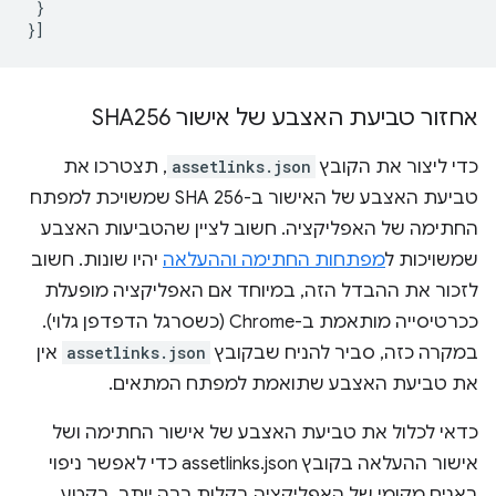
}
}]
אחזור טביעת האצבע של אישור SHA256
כדי ליצור את הקובץ
assetlinks.json
, תצטרכו את
טביעת האצבע של האישור ב-SHA 256 שמשויכת למפתח
החתימה של האפליקציה. חשוב לציין שהטביעות האצבע
שמשויכות ל
מפתחות החתימה וההעלאה
יהיו שונות. חשוב
לזכור את ההבדל הזה, במיוחד אם האפליקציה מופעלת
ככרטיסייה מותאמת ב-Chrome (כשסרגל הדפדפן גלוי).
במקרה כזה, סביר להניח שבקובץ
assetlinks.json
אין
את טביעת האצבע שתואמת למפתח המתאים.
כדאי לכלול את טביעת האצבע של אישור החתימה ושל
אישור ההעלאה בקובץ assetlinks.json כדי לאפשר ניפוי
באגים מקומי של האפליקציה בקלות רבה יותר. בקטע