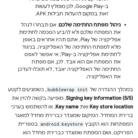
ב-Google Play, לכן מומלץ לעשות
זאת במקום להעלות חבילות APK.
ניהול מפתח החתימה שלכם
: אם תבחרו לנהל
את המפתח שלכם ולא להביע הסכמה לחתימת
אפליקציה של Play, אתם תהיו אחראים באופן
מלא למפתח החתימה של האפליקציה. בניגוד
ל'חתימת אפליקציה ב-Play', אי אפשר לאפס
את המפתח אם הוא אבד. לכן, אם מפתח
החתימה של האפליקציה יאבד, לא תוכלו לעדכן
את האפליקציה.
במהלך ההגדרה של
bubblewrap init
, כשמגיעים לקטע
Signing key information (5/5)
, מופיעה בקשה להזין את
Key store location
ואת
Key name
, או להשתמש בערכי
ברירת המחדל. המיקום שמוגדר כברירת מחדל למאגר
המפתחות הוא הקובץ
android.keystore
בספריית
הפרויקט, ושם המפתח שמוגדר כברירת מחדל הוא