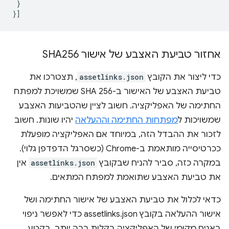
}
}]
אחזור טביעת האצבע של אישור SHA256
כדי ליצור את הקובץ
assetlinks.json
, תצטרכו את
טביעת האצבע של האישור ב-SHA 256 שמשויכת למפתח
החתימה של האפליקציה. חשוב לציין שהטביעות האצבע
שמשויכות ל
מפתחות החתימה וההעלאה
יהיו שונות. חשוב
לזכור את ההבדל הזה, במיוחד אם האפליקציה מופעלת
ככרטיסייה מותאמת ב-Chrome (כשסרגל הדפדפן גלוי).
במקרה כזה, סביר להניח שבקובץ
assetlinks.json
אין
את טביעת האצבע שתואמת למפתח המתאים.
כדאי לכלול את טביעת האצבע של אישור החתימה ושל
אישור ההעלאה בקובץ assetlinks.json כדי לאפשר ניפוי
באגים מקומי של האפליקציה בקלות רבה יותר. בקטע