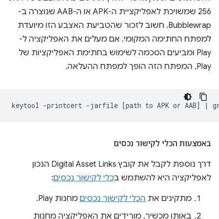
256 שמשויכת לאפליקציית ה-APK או ה-AAB שנוצרה ב-
Bubblewrap. חשוב לזכור שהטביעת האצבע הזו מיועדת
למפתח החתימה המקומי. אם מעלים את האפליקציה ל-
Play ומביעים הסכמה לשימוש בחתימת האפליקציות של
Play, המפתח הזה הופך למפתח ההעלאה.
keytool
-printcert
-jarfile
[
path
to
APK
or
AAB
]
|
g
באמצעות הכלי לקישור נכסים
דרך נוספת לקבל את קובץ Digital Asset Links הנכון
לאפליקציה היא להשתמש ב
כלי לקישור נכסים
:
מתקינים את
הכלי לקישור נכסים
מחנות Play.
באותו מכשיר, מורידים את האפליקציה מחנות