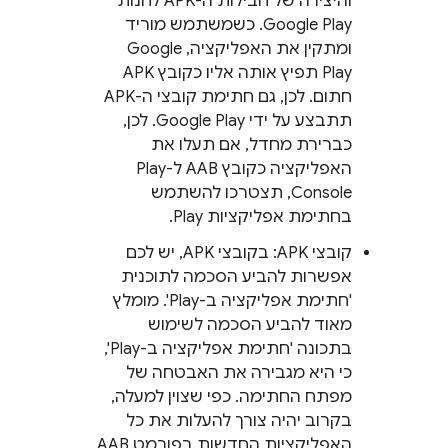
והיצירה של חבילות ה-APK לחנות
Google Play. כשמשתמש מוריד
ומתקין את האפליקציה, Google
Play תפיץ אותה אליו כקובץ APK
חתום. לכן, גם חתימת קובצי ה-APK
תתבצע על ידי Google Play. לכן,
כברירת מחדל, אם תעלו את
האפליקציה כקובץ AAB ל-Play
Console, תצטרכו להשתמש
בחתימת אפליקציות Play.
קובצי APK: בקובצי APK, יש לכם
אפשרות להביע הסכמה לתוכנית
'חתימת אפליקציה ב-Play'. מומלץ
מאוד להביע הסכמה לשימוש
בתכונה 'חתימת אפליקציה ב-Play',
כי היא מגבירה את האבטחה של
מפתח החתימה. כפי שצוין למעלה,
בקרוב יהיה צורך להעלות את כל
האפליקציות החדשות בפורמט AAB