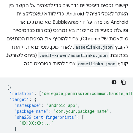
קישורי נכסים דיגיטליים נדרשים כדי להצהיר על הקשר בין
האתר לאפליקציה ל-Android. כדי לוודא שאפליקציית
Android שנוצרה על ידי Bubblewrap מאומתת כראוי
ופועלת כפעילות מהימנה באינטרנט (במקום ככרטיסייה
מותאמת של Chrome), צריך להוסיף את המפתח המתאים
לקובץ
assetlinks.json
. לאחר מכן, מעלים אותו לאתר
בכתובת
.well-known/assetlinks.json
(ביחס לשורש).
קובץ
assetlinks.json
צריך להיות בפורמט הזה:
[{
"relation"
:
[
"delegate_permission/common.handle_all
"target"
:
{
"namespace"
:
"android_app"
,
"package_name"
:
"com.your.package_name"
,
"sha256_cert_fingerprints"
:
[
"XX:XX:XX:..."
]