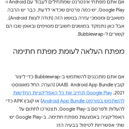
אם אתם מפתחי אינטרנט שמתחילים לעבוד עם Android ו-
Google Play, יש כמה פרטים שכדאי לדעת. כבר יש הרבה
משאבים ומסמכי עזרה בנושא הזה (תודה לצוות Android),
אבל כאן נתמקד במושגים חשובים מסוימים ובאופן שבו הם
קשורים ל-Bubblewrap.
מפתח העלאה לעומת מפתח חתימה
אם אתם מתכננים להשתמש ב-Bubblewrap כדי ליצור
קובץ Android App Bundle ‏ (AAB) (הערה: החל מאוגוסט
2021,
Google Play תחייב את כל האפליקציות החדשות
להשתמש בפורמט Android App Bundle
) או קובץ APK כדי
להעלות ולפרסם ב-Google Play, תצטרכו לחתום על
האפליקציה באמצעות מפתח חתימה. ב-Google Play יש
שתי אפשרויות לטיפול בבעיה הזו: