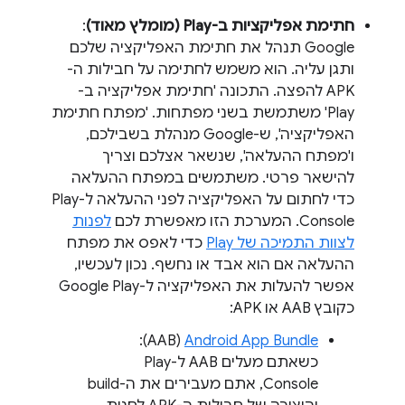
חתימת אפליקציות ב-Play (מומלץ מאוד)
:
Google תנהל את חתימת האפליקציה שלכם
ותגן עליה. הוא משמש לחתימה על חבילות ה-
APK להפצה. התכונה 'חתימת אפליקציה ב-
Play' משתמשת בשני מפתחות. 'מפתח חתימת
האפליקציה', ש-Google מנהלת בשבילכם,
ו'מפתח ההעלאה', שנשאר אצלכם וצריך
להישאר פרטי. משתמשים במפתח ההעלאה
כדי לחתום על האפליקציה לפני ההעלאה ל-Play
Console. המערכת הזו מאפשרת לכם
לפנות
לצוות התמיכה של Play
כדי לאפס את מפתח
ההעלאה אם הוא אבד או נחשף. נכון לעכשיו,
אפשר להעלות את האפליקציה ל-Google Play
כקובץ AAB או APK:
Android App Bundle
‏ (AAB):
כשאתם מעלים AAB ל-Play
Console, אתם מעבירים את ה-build