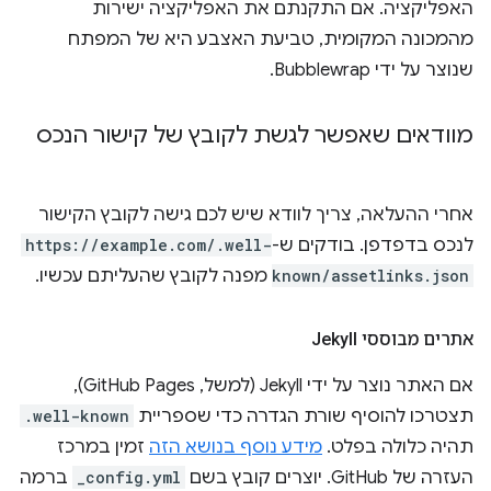
האפליקציה. אם התקנתם את האפליקציה ישירות
מהמכונה המקומית, טביעת האצבע היא של המפתח
שנוצר על ידי Bubblewrap.
מוודאים שאפשר לגשת לקובץ של קישור הנכס
אחרי ההעלאה, צריך לוודא שיש לכם גישה לקובץ הקישור
לנכס בדפדפן. בודקים ש-
https://example.com/.well-
known/assetlinks.json
מפנה לקובץ שהעליתם עכשיו.
אתרים מבוססי Jekyll
אם האתר נוצר על ידי Jekyll (למשל, GitHub Pages),
תצטרכו להוסיף שורת הגדרה כדי שספריית
.well-known
תהיה כלולה בפלט.
מידע נוסף בנושא הזה
זמין במרכז
העזרה של GitHub. יוצרים קובץ בשם
_config.yml
ברמה