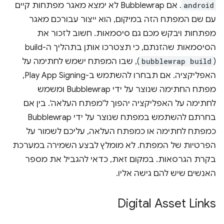
android
. אם Bubblewrap לא ימצא מאגר מפתחות קיים
עם שם המפתח הזה במיקום, הוא ייצור עבורכם מאגר
מפתחות ויבקש מכם גם סיסמאות. חשוב לזכור את
הסיסמאות שהזנתם, כי תצטרכו אותן בתהליך ה-build
(
bubblewrap build
), שבו המפתח ישמש לחתימה על
האפליקציה. אם תבחרו להשתמש ב-Play App Signing,
מפתח החתימה שנוצר על ידי Bubblewrap ומשמש
לחתימה על האפליקציה יהפוך ל'מפתח העלאה'. בין אם
בחרתם להשתמש במפתח שנוצר על ידי Bubblewrap
כמפתח לחתימה או כמפתח העלאה, עליכם לשמור על
הפרטיות של המפתח. לא מומלץ לבצע השמירה במערכת
בקרת הגרסאות. במקום זאת, כדאי להגביל את מספר
האנשים שיש להם גישה אליו.
Digital Asset Links