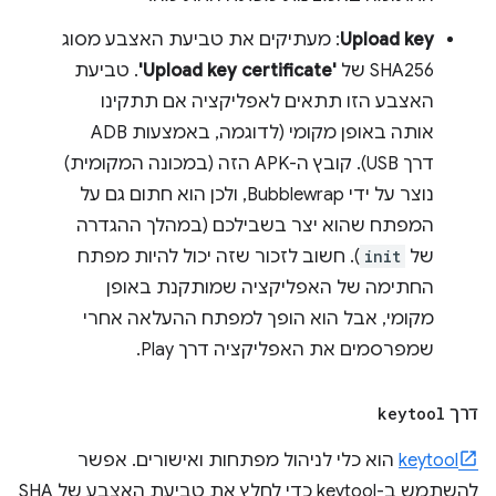
Upload key
: מעתיקים את טביעת האצבע מסוג
SHA256 של
'Upload key certificate'
. טביעת
האצבע הזו תתאים לאפליקציה אם תתקינו
אותה באופן מקומי (לדוגמה, באמצעות ADB
דרך USB). קובץ ה-APK הזה (במכונה המקומית)
נוצר על ידי Bubblewrap, ולכן הוא חתום גם על
המפתח שהוא יצר בשבילכם (במהלך ההגדרה
של
init
). חשוב לזכור שזה יכול להיות מפתח
החתימה של האפליקציה שמותקנת באופן
מקומי, אבל הוא הופך למפתח ההעלאה אחרי
שמפרסמים את האפליקציה דרך Play.
דרך
keytool
keytool
הוא כלי לניהול מפתחות ואישורים. אפשר
להשתמש ב-keytool כדי לחלץ את טביעת האצבע של SHA