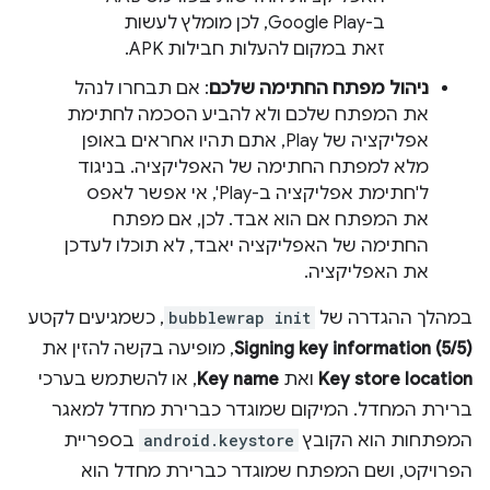
ב-Google Play, לכן מומלץ לעשות
זאת במקום להעלות חבילות APK.
ניהול מפתח החתימה שלכם
: אם תבחרו לנהל
את המפתח שלכם ולא להביע הסכמה לחתימת
אפליקציה של Play, אתם תהיו אחראים באופן
מלא למפתח החתימה של האפליקציה. בניגוד
ל'חתימת אפליקציה ב-Play', אי אפשר לאפס
את המפתח אם הוא אבד. לכן, אם מפתח
החתימה של האפליקציה יאבד, לא תוכלו לעדכן
את האפליקציה.
במהלך ההגדרה של
bubblewrap init
, כשמגיעים לקטע
Signing key information (5/5)
, מופיעה בקשה להזין את
Key store location
ואת
Key name
, או להשתמש בערכי
ברירת המחדל. המיקום שמוגדר כברירת מחדל למאגר
המפתחות הוא הקובץ
android.keystore
בספריית
הפרויקט, ושם המפתח שמוגדר כברירת מחדל הוא