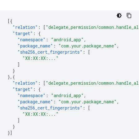
[{
"relation"
:
[
"delegate_permission/common.handle_al
"target"
:
{
"namespace"
:
"android_app"
,
"package_name"
:
"com.your.package_name"
,
"sha256_cert_fingerprints"
:
[
"XX:XX:XX:..."
]
}
},{
"relation"
:
[
"delegate_permission/common.handle_al
"target"
:
{
"namespace"
:
"android_app"
,
"package_name"
:
"com.your.package_name"
,
"sha256_cert_fingerprints"
:
[
"XX:XX:XX:..."
]
}
}]